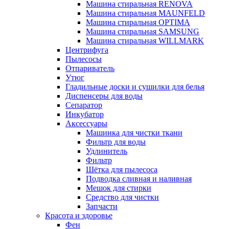
Машина стиральная RENOVA
Машина стиральная MAUNFELD
Машина стиральная OPTIMA
Машина стиральная SAMSUNG
Машина стиральная WILLMARK
Центрифуга
Пылесосы
Отпариватель
Утюг
Гладильные доски и сушилки для белья
Диспенсеры для воды
Сепаратор
Инкубатор
Аксессуары
Машинка для чистки ткани
Фильтр для воды
Удлинитель
Фильтр
Шётка для пылесоса
Подводка сливная и наливная
Мешок для стирки
Средство для чистки
Запчасти
Красота и здоровье
Фен