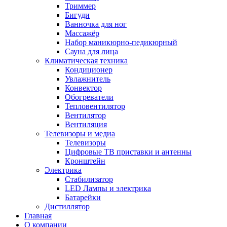
Триммер
Бигуди
Ванночка для ног
Массажёр
Набор маникюрно-педикюрный
Сауна для лица
Климатическая техника
Кондиционер
Увлажнитель
Конвектор
Обогреватели
Тепловентилятор
Вентилятор
Вентиляция
Телевизоры и медиа
Телевизоры
Цифровые ТВ приставки и антенны
Кронштейн
Электрика
Стабилизатор
LED Лампы и электрика
Батарейки
Дистиллятор
Главная
О компании