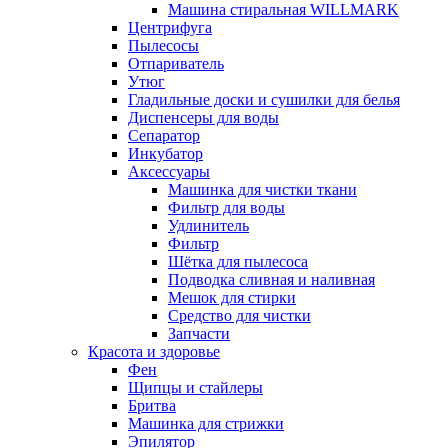
Машина стиральная WILLMARK
Центрифуга
Пылесосы
Отпариватель
Утюг
Гладильные доски и сушилки для белья
Диспенсеры для воды
Сепаратор
Инкубатор
Аксессуары
Машинка для чистки ткани
Фильтр для воды
Удлинитель
Фильтр
Шётка для пылесоса
Подводка сливная и наливная
Мешок для стирки
Средство для чистки
Запчасти
Красота и здоровье
Фен
Щипцы и стайлеры
Бритва
Машинка для стрижки
Эпилятор