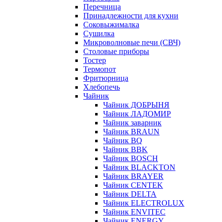
Перечница
Принадлежности для кухни
Соковыжималка
Сушилка
Микроволновые печи (СВЧ)
Столовые приборы
Тостер
Термопот
Фритюрница
Хлебопечь
Чайник
Чайник ДОБРЫНЯ
Чайник ЛАДОМИР
Чайник заварник
Чайник BRAUN
Чайник BQ
Чайник BBK
Чайник BOSCH
Чайник BLACKTON
Чайник BRAYER
Чайник CENTEK
Чайник DELTA
Чайник ELECTROLUX
Чайник ENVITEC
Чайник ENERGY