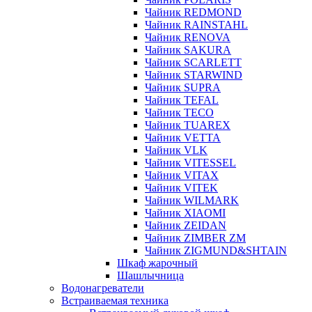
Чайник REDMOND
Чайник RAINSTAHL
Чайник RENOVA
Чайник SAKURA
Чайник SCARLETT
Чайник STARWIND
Чайник SUPRA
Чайник TEFAL
Чайник TECO
Чайник TUAREX
Чайник VETTA
Чайник VLK
Чайник VITESSEL
Чайник VITAX
Чайник VITEK
Чайник WILMARK
Чайник XIAOMI
Чайник ZEIDAN
Чайник ZIMBER ZM
Чайник ZIGMUND&SHTAIN
Шкаф жарочный
Шашлычница
Водонагреватели
Встраиваемая техника