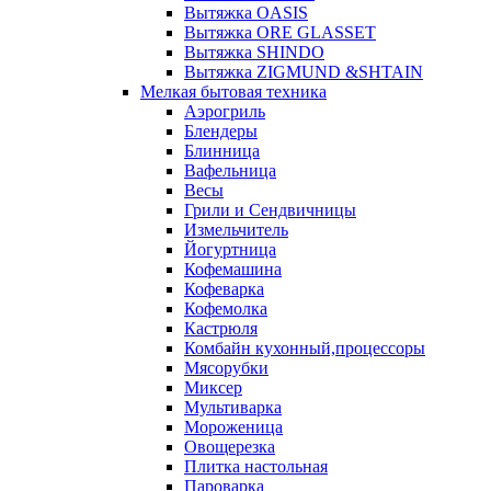
Вытяжка OASIS
Вытяжка ORE GLASSET
Вытяжка SHINDO
Вытяжка ZIGMUND &SHTAIN
Мелкая бытовая техника
Аэрогриль
Блендеры
Блинница
Вафельница
Весы
Грили и Сендвичницы
Измельчитель
Йогуртница
Кофемашина
Кофеварка
Кофемолка
Кастрюля
Комбайн кухонный,процессоры
Мясорубки
Миксер
Мультиварка
Мороженица
Овощерезка
Плитка настольная
Пароварка