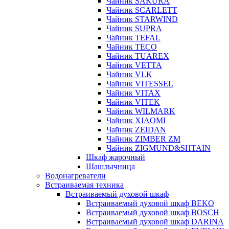
Чайник SAKURA
Чайник SCARLETT
Чайник STARWIND
Чайник SUPRA
Чайник TEFAL
Чайник TECO
Чайник TUAREX
Чайник VETTA
Чайник VLK
Чайник VITESSEL
Чайник VITAX
Чайник VITEK
Чайник WILMARK
Чайник XIAOMI
Чайник ZEIDAN
Чайник ZIMBER ZM
Чайник ZIGMUND&SHTAIN
Шкаф жарочный
Шашлычница
Водонагреватели
Встраиваемая техника
Встраиваемый духовой шкаф
Встраиваемый духовой шкаф BEKO
Встраиваемый духовой шкаф BOSCH
Встраиваемый духовой шкаф DARINA