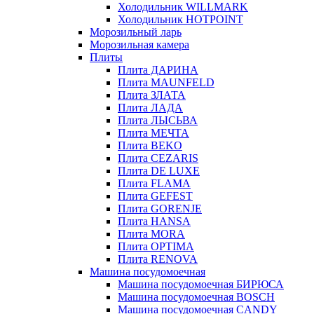
Холодильник WILLMARK
Холодильник HOTPOINT
Морозильный ларь
Морозильная камера
Плиты
Плита ДАРИНА
Плита MAUNFELD
Плита ЗЛАТА
Плита ЛАДА
Плита ЛЫСЬВА
Плита МЕЧТА
Плита BEKO
Плита CEZARIS
Плита DE LUXE
Плита FLAMA
Плита GEFEST
Плита GORENJE
Плита HANSA
Плита MORA
Плита OPTIMA
Плита RENOVA
Машина посудомоечная
Машина посудомоечная БИРЮСА
Машина посудомоечная BOSCH
Машина посудомоечная CANDY