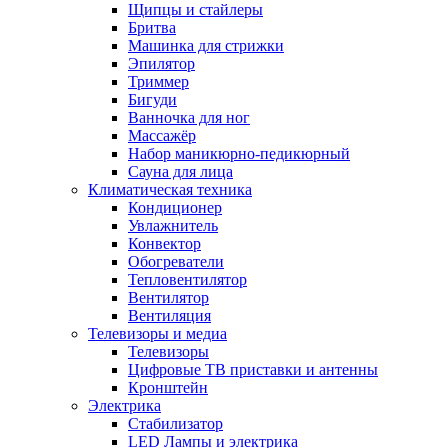
Щипцы и стайлеры
Бритва
Машинка для стрижки
Эпилятор
Триммер
Бигуди
Ванночка для ног
Массажёр
Набор маникюрно-педикюрный
Сауна для лица
Климатическая техника
Кондиционер
Увлажнитель
Конвектор
Обогреватели
Тепловентилятор
Вентилятор
Вентиляция
Телевизоры и медиа
Телевизоры
Цифровые ТВ приставки и антенны
Кронштейн
Электрика
Стабилизатор
LED Лампы и электрика