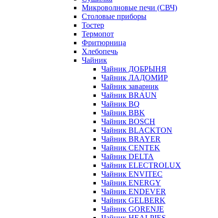
Микроволновые печи (СВЧ)
Столовые приборы
Тостер
Термопот
Фритюрница
Хлебопечь
Чайник
Чайник ДОБРЫНЯ
Чайник ЛАДОМИР
Чайник заварник
Чайник BRAUN
Чайник BQ
Чайник BBK
Чайник BOSCH
Чайник BLACKTON
Чайник BRAYER
Чайник CENTEK
Чайник DELTA
Чайник ELECTROLUX
Чайник ENVITEC
Чайник ENERGY
Чайник ENDEVER
Чайник GELBERK
Чайник GORENJE
Чайник HEALPIES