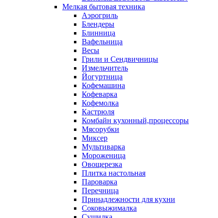
Мелкая бытовая техника
Аэрогриль
Блендеры
Блинница
Вафельница
Весы
Грили и Сендвичницы
Измельчитель
Йогуртница
Кофемашина
Кофеварка
Кофемолка
Кастрюля
Комбайн кухонный,процессоры
Мясорубки
Миксер
Мультиварка
Мороженица
Овощерезка
Плитка настольная
Пароварка
Перечница
Принадлежности для кухни
Соковыжималка
Сушилка