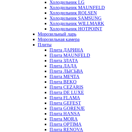
Холодильник LG
Холодильник MAUNFELD
Холодильник ROLSEN
Холодильник SAMSUNG
Холодильник WILLMARK
Холодильник HOTPOINT
Морозильный ларь
Морозильная камера
Плиты
Плита ДАРИНА
Плита MAUNFELD
Плита ЗЛАТА
Плита ЛАДА
Плита ЛЫСЬВА
Плита МЕЧТА
Плита BEKO
Плита CEZARIS
Плита DE LUXE
Плита FLAMA
Плита GEFEST
Плита GORENJE
Плита HANSA
Плита MORA
Плита OPTIMA
Плита RENOVA