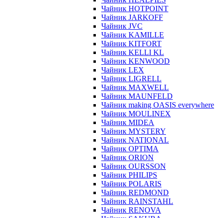
Чайник HOTPOINT
Чайник JARKOFF
Чайник JVC
Чайник KAMILLE
Чайник KITFORT
Чайник KELLI KL
Чайник KENWOOD
Чайник LEX
Чайник LIGRELL
Чайник MAXWELL
Чайник MAUNFELD
Чайник making OASIS everywhere
Чайник MOULINEX
Чайник MIDEA
Чайник MYSTERY
Чайник NATIONAL
Чайник OPTIMA
Чайник ORION
Чайник OURSSON
Чайник PHILIPS
Чайник POLARIS
Чайник REDMOND
Чайник RAINSTAHL
Чайник RENOVA