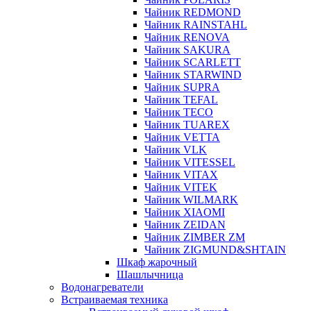
Чайник REDMOND
Чайник RAINSTAHL
Чайник RENOVA
Чайник SAKURA
Чайник SCARLETT
Чайник STARWIND
Чайник SUPRA
Чайник TEFAL
Чайник TECO
Чайник TUAREX
Чайник VETTA
Чайник VLK
Чайник VITESSEL
Чайник VITAX
Чайник VITEK
Чайник WILMARK
Чайник XIAOMI
Чайник ZEIDAN
Чайник ZIMBER ZM
Чайник ZIGMUND&SHTAIN
Шкаф жарочный
Шашлычница
Водонагреватели
Встраиваемая техника