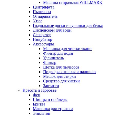
Машина стиральная WILLMARK
Центрифуга
Пылесосы
Отпариватель
Утюг
Гладильные доски и сушилки для белья
Диспенсеры для воды
Сепаратор
Инкубатор
Аксессуары
Машинка для чистки ткани
Фильтр для воды
Удлинитель
Фильтр
Шётка для пылесоса
Подводка сливная и наливная
Мешок для стирки
Средство для чистки
Запчасти
Красота и здоровье
Фен
Щипцы и стайлеры
Бритва
Машинка для стрижки
Эпилятор