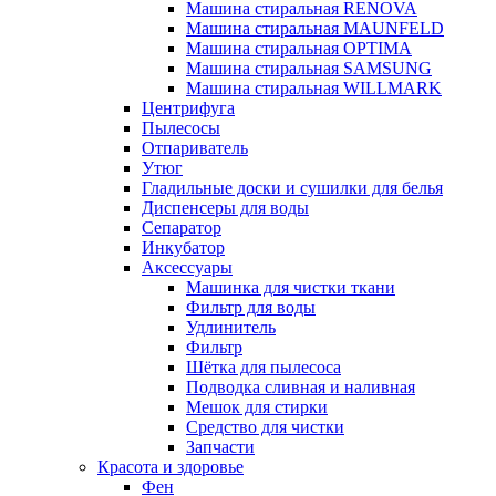
Машина стиральная RENOVA
Машина стиральная MAUNFELD
Машина стиральная OPTIMA
Машина стиральная SAMSUNG
Машина стиральная WILLMARK
Центрифуга
Пылесосы
Отпариватель
Утюг
Гладильные доски и сушилки для белья
Диспенсеры для воды
Сепаратор
Инкубатор
Аксессуары
Машинка для чистки ткани
Фильтр для воды
Удлинитель
Фильтр
Шётка для пылесоса
Подводка сливная и наливная
Мешок для стирки
Средство для чистки
Запчасти
Красота и здоровье
Фен