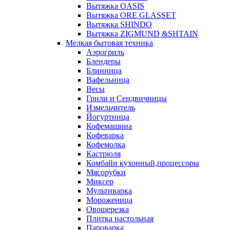
Вытяжка OASIS
Вытяжка ORE GLASSET
Вытяжка SHINDO
Вытяжка ZIGMUND &SHTAIN
Мелкая бытовая техника
Аэрогриль
Блендеры
Блинница
Вафельница
Весы
Грили и Сендвичницы
Измельчитель
Йогуртница
Кофемашина
Кофеварка
Кофемолка
Кастрюля
Комбайн кухонный,процессоры
Мясорубки
Миксер
Мультиварка
Мороженица
Овощерезка
Плитка настольная
Пароварка