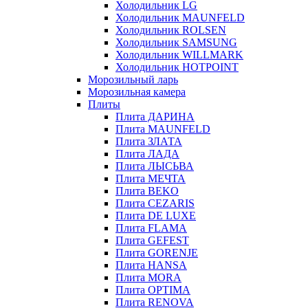
Холодильник LG
Холодильник MAUNFELD
Холодильник ROLSEN
Холодильник SAMSUNG
Холодильник WILLMARK
Холодильник HOTPOINT
Морозильный ларь
Морозильная камера
Плиты
Плита ДАРИНА
Плита MAUNFELD
Плита ЗЛАТА
Плита ЛАДА
Плита ЛЫСЬВА
Плита МЕЧТА
Плита BEKO
Плита CEZARIS
Плита DE LUXE
Плита FLAMA
Плита GEFEST
Плита GORENJE
Плита HANSA
Плита MORA
Плита OPTIMA
Плита RENOVA