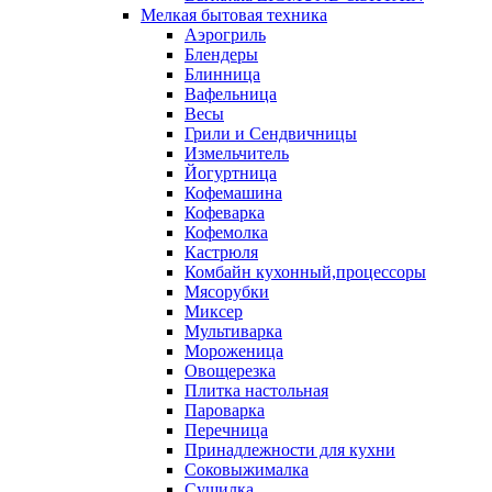
Мелкая бытовая техника
Аэрогриль
Блендеры
Блинница
Вафельница
Весы
Грили и Сендвичницы
Измельчитель
Йогуртница
Кофемашина
Кофеварка
Кофемолка
Кастрюля
Комбайн кухонный,процессоры
Мясорубки
Миксер
Мультиварка
Мороженица
Овощерезка
Плитка настольная
Пароварка
Перечница
Принадлежности для кухни
Соковыжималка
Сушилка