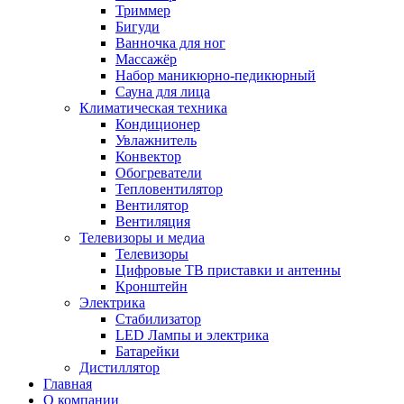
Триммер
Бигуди
Ванночка для ног
Массажёр
Набор маникюрно-педикюрный
Сауна для лица
Климатическая техника
Кондиционер
Увлажнитель
Конвектор
Обогреватели
Тепловентилятор
Вентилятор
Вентиляция
Телевизоры и медиа
Телевизоры
Цифровые ТВ приставки и антенны
Кронштейн
Электрика
Стабилизатор
LED Лампы и электрика
Батарейки
Дистиллятор
Главная
О компании