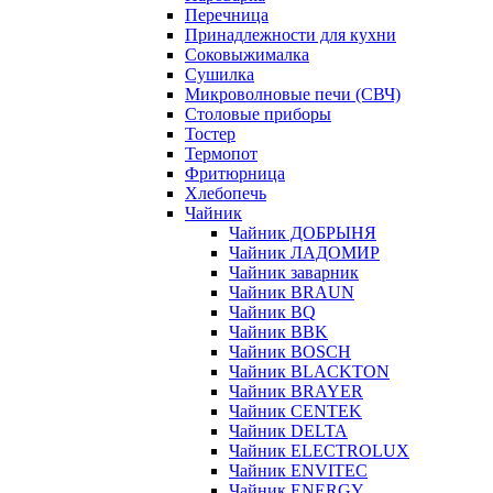
Перечница
Принадлежности для кухни
Соковыжималка
Сушилка
Микроволновые печи (СВЧ)
Столовые приборы
Тостер
Термопот
Фритюрница
Хлебопечь
Чайник
Чайник ДОБРЫНЯ
Чайник ЛАДОМИР
Чайник заварник
Чайник BRAUN
Чайник BQ
Чайник BBK
Чайник BOSCH
Чайник BLACKTON
Чайник BRAYER
Чайник CENTEK
Чайник DELTA
Чайник ELECTROLUX
Чайник ENVITEC
Чайник ENERGY