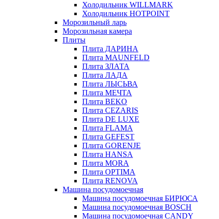
Холодильник WILLMARK
Холодильник HOTPOINT
Морозильный ларь
Морозильная камера
Плиты
Плита ДАРИНА
Плита MAUNFELD
Плита ЗЛАТА
Плита ЛАДА
Плита ЛЫСЬВА
Плита МЕЧТА
Плита BEKO
Плита CEZARIS
Плита DE LUXE
Плита FLAMA
Плита GEFEST
Плита GORENJE
Плита HANSA
Плита MORA
Плита OPTIMA
Плита RENOVA
Машина посудомоечная
Машина посудомоечная БИРЮСА
Машина посудомоечная BOSCH
Машина посудомоечная CANDY