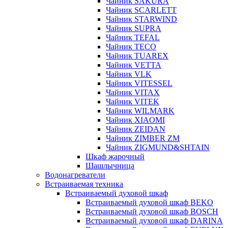
Чайник SAKURA
Чайник SCARLETT
Чайник STARWIND
Чайник SUPRA
Чайник TEFAL
Чайник TECO
Чайник TUAREX
Чайник VETTA
Чайник VLK
Чайник VITESSEL
Чайник VITAX
Чайник VITEK
Чайник WILMARK
Чайник XIAOMI
Чайник ZEIDAN
Чайник ZIMBER ZM
Чайник ZIGMUND&SHTAIN
Шкаф жарочный
Шашлычница
Водонагреватели
Встраиваемая техника
Встраиваемый духовой шкаф
Встраиваемый духовой шкаф BEKO
Встраиваемый духовой шкаф BOSCH
Встраиваемый духовой шкаф DARINA