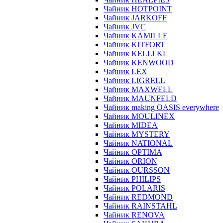
Чайник HOTPOINT
Чайник JARKOFF
Чайник JVC
Чайник KAMILLE
Чайник KITFORT
Чайник KELLI KL
Чайник KENWOOD
Чайник LEX
Чайник LIGRELL
Чайник MAXWELL
Чайник MAUNFELD
Чайник making OASIS everywhere
Чайник MOULINEX
Чайник MIDEA
Чайник MYSTERY
Чайник NATIONAL
Чайник OPTIMA
Чайник ORION
Чайник OURSSON
Чайник PHILIPS
Чайник POLARIS
Чайник REDMOND
Чайник RAINSTAHL
Чайник RENOVA