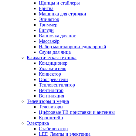
Щипцы и стайлеры
Бритва
Машинка для стрижки
Эпилятор
Триммер
Бигуди
Ванночка для ног
Массажёр
Набор маникюрно-педикюрный
Сауна для лица
Климатическая техника
Кондиционер
Увлажнитель
Конвектор
Обогреватели
Тепловентилятор
Вентилятор
Вентиляция
Телевизоры и медиа
Телевизоры
Цифровые ТВ приставки и антенны
Кронштейн
Электрика
Стабилизатор
LED Лампы и электрика