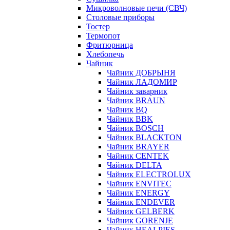
Микроволновые печи (СВЧ)
Столовые приборы
Тостер
Термопот
Фритюрница
Хлебопечь
Чайник
Чайник ДОБРЫНЯ
Чайник ЛАДОМИР
Чайник заварник
Чайник BRAUN
Чайник BQ
Чайник BBK
Чайник BOSCH
Чайник BLACKTON
Чайник BRAYER
Чайник CENTEK
Чайник DELTA
Чайник ELECTROLUX
Чайник ENVITEC
Чайник ENERGY
Чайник ENDEVER
Чайник GELBERK
Чайник GORENJE
Чайник HEALPIES