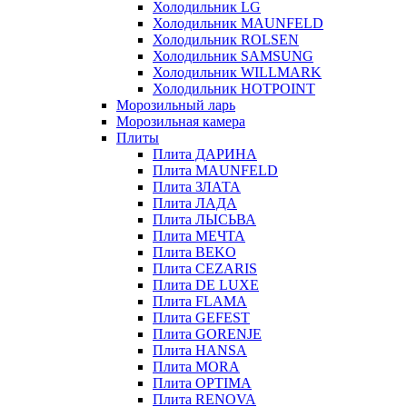
Холодильник LG
Холодильник MAUNFELD
Холодильник ROLSEN
Холодильник SAMSUNG
Холодильник WILLMARK
Холодильник HOTPOINT
Морозильный ларь
Морозильная камера
Плиты
Плита ДАРИНА
Плита MAUNFELD
Плита ЗЛАТА
Плита ЛАДА
Плита ЛЫСЬВА
Плита МЕЧТА
Плита BEKO
Плита CEZARIS
Плита DE LUXE
Плита FLAMA
Плита GEFEST
Плита GORENJE
Плита HANSA
Плита MORA
Плита OPTIMA
Плита RENOVA