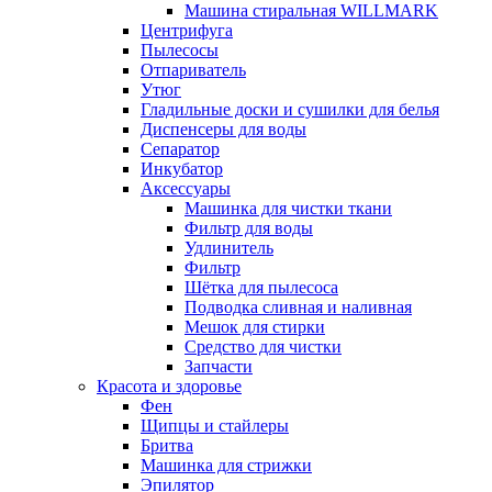
Машина стиральная WILLMARK
Центрифуга
Пылесосы
Отпариватель
Утюг
Гладильные доски и сушилки для белья
Диспенсеры для воды
Сепаратор
Инкубатор
Аксессуары
Машинка для чистки ткани
Фильтр для воды
Удлинитель
Фильтр
Шётка для пылесоса
Подводка сливная и наливная
Мешок для стирки
Средство для чистки
Запчасти
Красота и здоровье
Фен
Щипцы и стайлеры
Бритва
Машинка для стрижки
Эпилятор