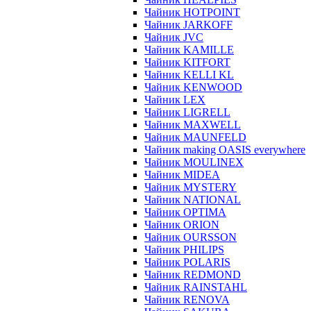
Чайник HOTPOINT
Чайник JARKOFF
Чайник JVC
Чайник KAMILLE
Чайник KITFORT
Чайник KELLI KL
Чайник KENWOOD
Чайник LEX
Чайник LIGRELL
Чайник MAXWELL
Чайник MAUNFELD
Чайник making OASIS everywhere
Чайник MOULINEX
Чайник MIDEA
Чайник MYSTERY
Чайник NATIONAL
Чайник OPTIMA
Чайник ORION
Чайник OURSSON
Чайник PHILIPS
Чайник POLARIS
Чайник REDMOND
Чайник RAINSTAHL
Чайник RENOVA