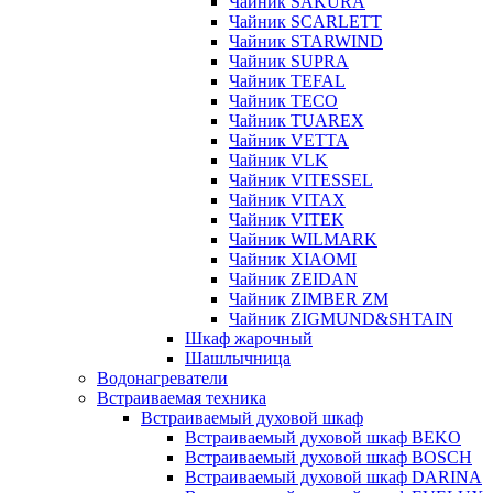
Чайник SAKURA
Чайник SCARLETT
Чайник STARWIND
Чайник SUPRA
Чайник TEFAL
Чайник TECO
Чайник TUAREX
Чайник VETTA
Чайник VLK
Чайник VITESSEL
Чайник VITAX
Чайник VITEK
Чайник WILMARK
Чайник XIAOMI
Чайник ZEIDAN
Чайник ZIMBER ZM
Чайник ZIGMUND&SHTAIN
Шкаф жарочный
Шашлычница
Водонагреватели
Встраиваемая техника
Встраиваемый духовой шкаф
Встраиваемый духовой шкаф BEKO
Встраиваемый духовой шкаф BOSCH
Встраиваемый духовой шкаф DARINA