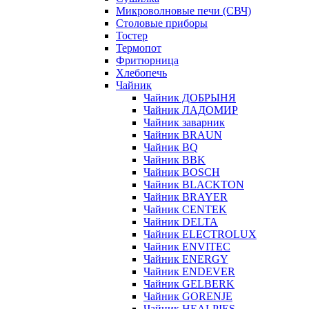
Микроволновые печи (СВЧ)
Столовые приборы
Тостер
Термопот
Фритюрница
Хлебопечь
Чайник
Чайник ДОБРЫНЯ
Чайник ЛАДОМИР
Чайник заварник
Чайник BRAUN
Чайник BQ
Чайник BBK
Чайник BOSCH
Чайник BLACKTON
Чайник BRAYER
Чайник CENTEK
Чайник DELTA
Чайник ELECTROLUX
Чайник ENVITEC
Чайник ENERGY
Чайник ENDEVER
Чайник GELBERK
Чайник GORENJE
Чайник HEALPIES