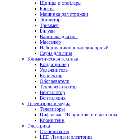
Щипцы и стайлеры
Бритва
Машинка для стрижки
Эпилятор
Триммер
Бигуди
Ванночка для ног
Массажёр
Набор маникюрно-педикюрный
Сауна для лица
Климатическая техника
Кондиционер
Увлажнитель
Конвектор
Обогреватели
Тепловентилятор
Вентилятор
Вентиляция
Телевизоры и медиа
Телевизоры
Цифровые ТВ приставки и антенны
Кронштейн
Электрика
Стабилизатор
LED Лампы и электрика