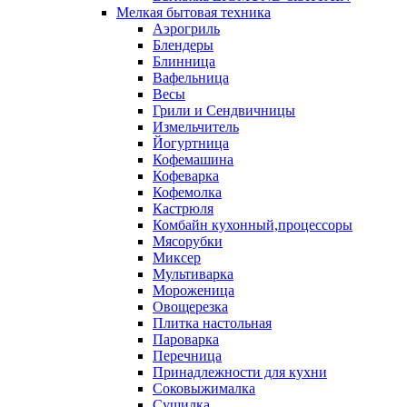
Мелкая бытовая техника
Аэрогриль
Блендеры
Блинница
Вафельница
Весы
Грили и Сендвичницы
Измельчитель
Йогуртница
Кофемашина
Кофеварка
Кофемолка
Кастрюля
Комбайн кухонный,процессоры
Мясорубки
Миксер
Мультиварка
Мороженица
Овощерезка
Плитка настольная
Пароварка
Перечница
Принадлежности для кухни
Соковыжималка
Сушилка