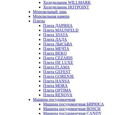
Холодильник WILLMARK
Холодильник HOTPOINT
Морозильный ларь
Морозильная камера
Плиты
Плита ДАРИНА
Плита MAUNFELD
Плита ЗЛАТА
Плита ЛАДА
Плита ЛЫСЬВА
Плита МЕЧТА
Плита BEKO
Плита CEZARIS
Плита DE LUXE
Плита FLAMA
Плита GEFEST
Плита GORENJE
Плита HANSA
Плита MORA
Плита OPTIMA
Плита RENOVA
Машина посудомоечная
Машина посудомоечная БИРЮСА
Машина посудомоечная BOSCH
Машина посудомоечная CANDY