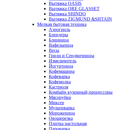
Вытяжка OASIS
Вытяжка ORE GLASSET
Вытяжка SHINDO
Вытяжка ZIGMUND &SHTAIN
Мелкая бытовая техника
Аэрогриль
Блендеры
Блинница
Вафельница
Весы
Грили и Сендвичницы
Измельчитель
Йогуртница
Кофемашина
Кофеварка
Кофемолка
Кастрюля
Комбайн кухонный,процессоры
Мясорубки
Миксер
Мультиварка
Мороженица
Овощерезка
Плитка настольная
Пароварка