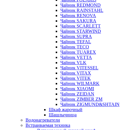
Чайник REDMOND
Чайник RAINSTAHL
Чайник RENOVA
Чайник SAKURA
Чайник SCARLETT
Чайник STARWIND
Чайник SUPRA
Чайник TEFAL
Чайник TECO
Чайник TUAREX
Чайник VETTA
Чайник VLK
Чайник VITESSEL
Чайник VITAX
Чайник VITEK
Чайник WILMARK
Чайник XIAOMI
Чайник ZEIDAN
Чайник ZIMBER ZM
Чайник ZIGMUND&SHTAIN
Шкаф жарочный
Шашлычница
Водонагреватели
Встраиваемая техника