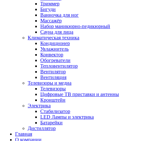
Триммер
Бигуди
Ванночка для ног
Массажёр
Набор маникюрно-педикюрный
Сауна для лица
Климатическая техника
Кондиционер
Увлажнитель
Конвектор
Обогреватели
Тепловентилятор
Вентилятор
Вентиляция
Телевизоры и медиа
Телевизоры
Цифровые ТВ приставки и антенны
Кронштейн
Электрика
Стабилизатор
LED Лампы и электрика
Батарейки
Дистиллятор
Главная
О компании