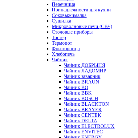
Перечница
Принадлежности для кухни
Соковыжималка
Сушилка
Микроволновые печи (СВЧ)
Столовые приборы
Тостер
Термопот
Фритюрница
Хлебопечь
Чайник
Чайник ДОБРЫНЯ
Чайник ЛАДОМИР
Чайник заварник
Чайник BRAUN
Чайник BQ
Чайник BBK
Чайник BOSCH
Чайник BLACKTON
Чайник BRAYER
Чайник CENTEK
Чайник DELTA
Чайник ELECTROLUX
Чайник ENVITEC
Чайник ENERGY