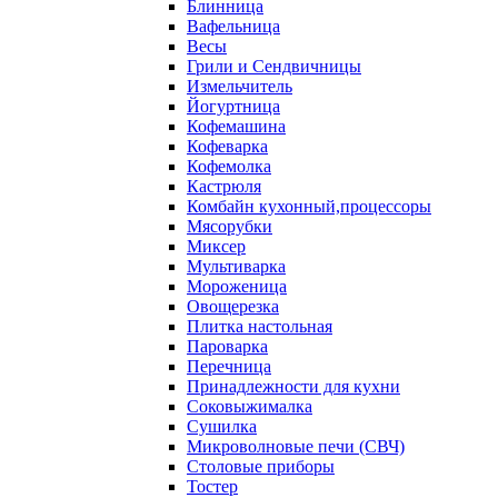
Блинница
Вафельница
Весы
Грили и Сендвичницы
Измельчитель
Йогуртница
Кофемашина
Кофеварка
Кофемолка
Кастрюля
Комбайн кухонный,процессоры
Мясорубки
Миксер
Мультиварка
Мороженица
Овощерезка
Плитка настольная
Пароварка
Перечница
Принадлежности для кухни
Соковыжималка
Сушилка
Микроволновые печи (СВЧ)
Столовые приборы
Тостер