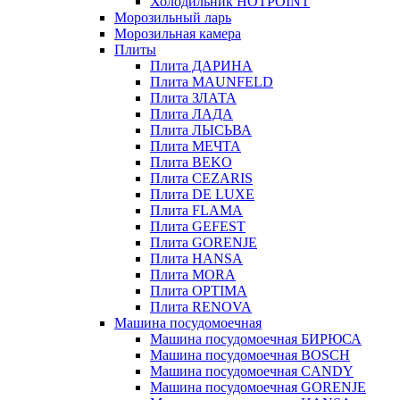
Холодильник HOTPOINT
Морозильный ларь
Морозильная камера
Плиты
Плита ДАРИНА
Плита MAUNFELD
Плита ЗЛАТА
Плита ЛАДА
Плита ЛЫСЬВА
Плита МЕЧТА
Плита BEKO
Плита CEZARIS
Плита DE LUXE
Плита FLAMA
Плита GEFEST
Плита GORENJE
Плита HANSA
Плита MORA
Плита OPTIMA
Плита RENOVA
Машина посудомоечная
Машина посудомоечная БИРЮСА
Машина посудомоечная BOSCH
Машина посудомоечная CANDY
Машина посудомоечная GORENJE