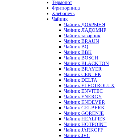
Термопот
Фритюрница
Хлебопечь
Чайник
Чайник ДОБРЫНЯ
Чайник ЛАДОМИР
Чайник заварник
Чайник BRAUN
Чайник BQ
Чайник BBK
Чайник BOSCH
Чайник BLACKTON
Чайник BRAYER
Чайник CENTEK
Чайник DELTA
Чайник ELECTROLUX
Чайник ENVITEC
Чайник ENERGY
Чайник ENDEVER
Чайник GELBERK
Чайник GORENJE
Чайник HEALPIES
Чайник HOTPOINT
Чайник JARKOFF
Чайник JVC