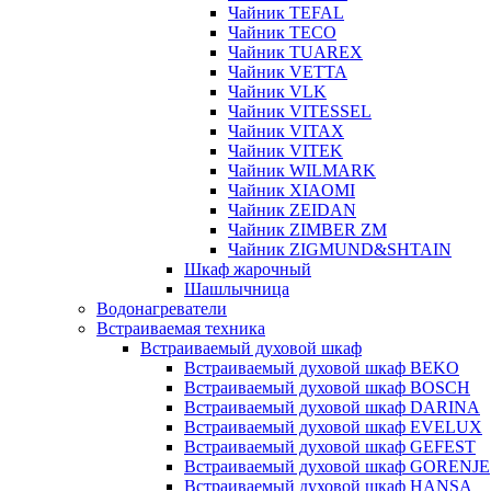
Чайник TEFAL
Чайник TECO
Чайник TUAREX
Чайник VETTA
Чайник VLK
Чайник VITESSEL
Чайник VITAX
Чайник VITEK
Чайник WILMARK
Чайник XIAOMI
Чайник ZEIDAN
Чайник ZIMBER ZM
Чайник ZIGMUND&SHTAIN
Шкаф жарочный
Шашлычница
Водонагреватели
Встраиваемая техника
Встраиваемый духовой шкаф
Встраиваемый духовой шкаф BEKO
Встраиваемый духовой шкаф BOSCH
Встраиваемый духовой шкаф DARINA
Встраиваемый духовой шкаф EVELUX
Встраиваемый духовой шкаф GEFEST
Встраиваемый духовой шкаф GORENJE
Встраиваемый духовой шкаф HANSA