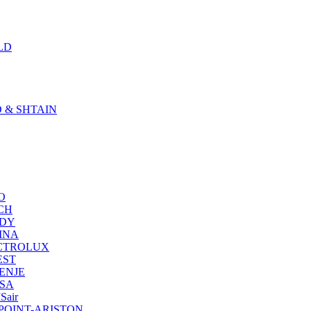
LD
D & SHTAIN
KO
SCH
NDY
RINA
LECTROLUX
EST
RENJE
NSA
Sair
OTPOINT-ARISTON