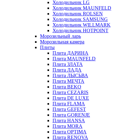
Холодильник LG
Холодильник MAUNFELD
Холодильник ROLSEN
Холодильник SAMSUNG
Холодильник WILLMARK
Холодильник HOTPOINT
Морозильный ларь
Морозильная камера
Плиты
Плита ДАРИНА
Плита MAUNFELD
Плита ЗЛАТА
Плита ЛАДА
Плита ЛЫСЬВА
Плита МЕЧТА
Плита BEKO
Плита CEZARIS
Плита DE LUXE
Плита FLAMA
Плита GEFEST
Плита GORENJE
Плита HANSA
Плита MORA
Плита OPTIMA
Плита RENOVA