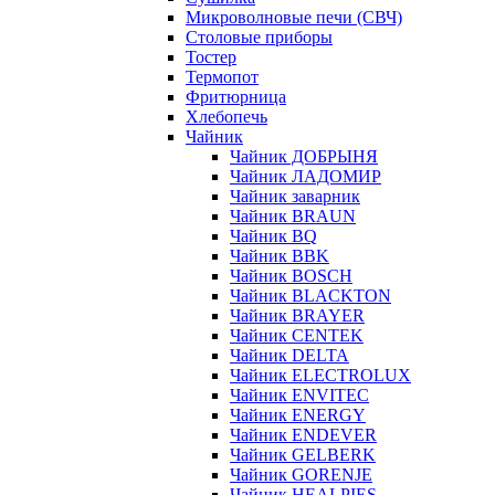
Микроволновые печи (СВЧ)
Столовые приборы
Тостер
Термопот
Фритюрница
Хлебопечь
Чайник
Чайник ДОБРЫНЯ
Чайник ЛАДОМИР
Чайник заварник
Чайник BRAUN
Чайник BQ
Чайник BBK
Чайник BOSCH
Чайник BLACKTON
Чайник BRAYER
Чайник CENTEK
Чайник DELTA
Чайник ELECTROLUX
Чайник ENVITEC
Чайник ENERGY
Чайник ENDEVER
Чайник GELBERK
Чайник GORENJE
Чайник HEALPIES