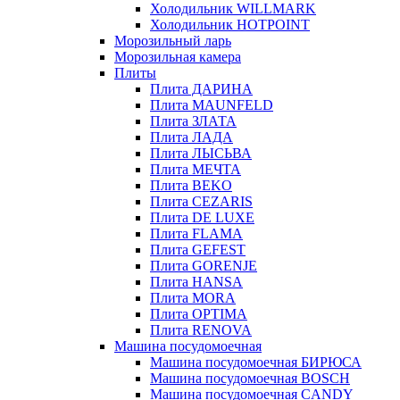
Холодильник WILLMARK
Холодильник HOTPOINT
Морозильный ларь
Морозильная камера
Плиты
Плита ДАРИНА
Плита MAUNFELD
Плита ЗЛАТА
Плита ЛАДА
Плита ЛЫСЬВА
Плита МЕЧТА
Плита BEKO
Плита CEZARIS
Плита DE LUXE
Плита FLAMA
Плита GEFEST
Плита GORENJE
Плита HANSA
Плита MORA
Плита OPTIMA
Плита RENOVA
Машина посудомоечная
Машина посудомоечная БИРЮСА
Машина посудомоечная BOSCH
Машина посудомоечная CANDY