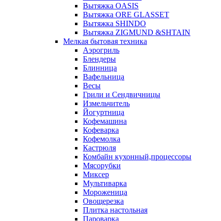
Вытяжка OASIS
Вытяжка ORE GLASSET
Вытяжка SHINDO
Вытяжка ZIGMUND &SHTAIN
Мелкая бытовая техника
Аэрогриль
Блендеры
Блинница
Вафельница
Весы
Грили и Сендвичницы
Измельчитель
Йогуртница
Кофемашина
Кофеварка
Кофемолка
Кастрюля
Комбайн кухонный,процессоры
Мясорубки
Миксер
Мультиварка
Мороженица
Овощерезка
Плитка настольная
Пароварка