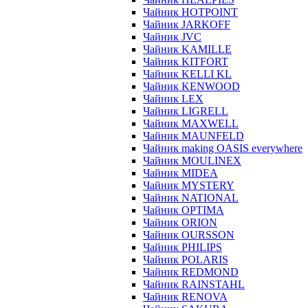
Чайник HOTPOINT
Чайник JARKOFF
Чайник JVC
Чайник KAMILLE
Чайник KITFORT
Чайник KELLI KL
Чайник KENWOOD
Чайник LEX
Чайник LIGRELL
Чайник MAXWELL
Чайник MAUNFELD
Чайник making OASIS everywhere
Чайник MOULINEX
Чайник MIDEA
Чайник MYSTERY
Чайник NATIONAL
Чайник OPTIMA
Чайник ORION
Чайник OURSSON
Чайник PHILIPS
Чайник POLARIS
Чайник REDMOND
Чайник RAINSTAHL
Чайник RENOVA