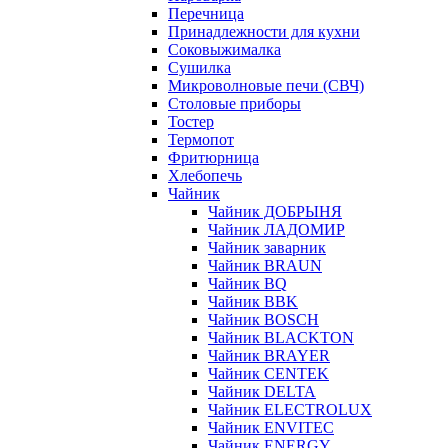
Перечница
Принадлежности для кухни
Соковыжималка
Сушилка
Микроволновые печи (СВЧ)
Столовые приборы
Тостер
Термопот
Фритюрница
Хлебопечь
Чайник
Чайник ДОБРЫНЯ
Чайник ЛАДОМИР
Чайник заварник
Чайник BRAUN
Чайник BQ
Чайник BBK
Чайник BOSCH
Чайник BLACKTON
Чайник BRAYER
Чайник CENTEK
Чайник DELTA
Чайник ELECTROLUX
Чайник ENVITEC
Чайник ENERGY