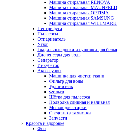
Машина стиральная RENOVA
Машина стиральная MAUNFELD
Машина стиральная OPTIMA
Машина стиральная SAMSUNG
Машина стиральная WILLMARK
Центрифуга
Пылесосы
Отпариватель
Утюг
Гладильные доски и сушилки для белья
Диспенсеры для воды
Сепаратор
Инкубатор
Аксессуары
Машинка для чистки ткани
Фильтр для воды
Удлинитель
Фильтр
Шётка для пылесоса
Подводка сливная и наливная
Мешок для стирки
Средство для чистки
Запчасти
Красота и здоровье
Фен