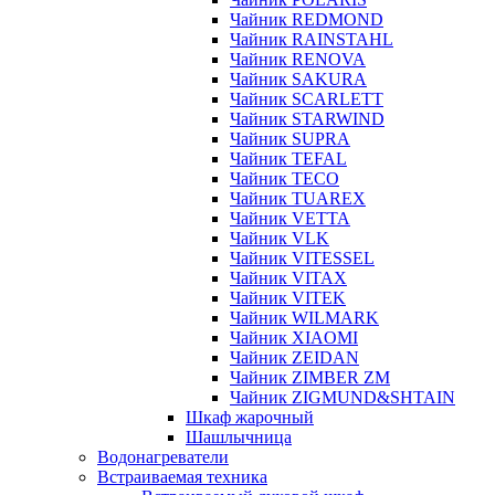
Чайник REDMOND
Чайник RAINSTAHL
Чайник RENOVA
Чайник SAKURA
Чайник SCARLETT
Чайник STARWIND
Чайник SUPRA
Чайник TEFAL
Чайник TECO
Чайник TUAREX
Чайник VETTA
Чайник VLK
Чайник VITESSEL
Чайник VITAX
Чайник VITEK
Чайник WILMARK
Чайник XIAOMI
Чайник ZEIDAN
Чайник ZIMBER ZM
Чайник ZIGMUND&SHTAIN
Шкаф жарочный
Шашлычница
Водонагреватели
Встраиваемая техника