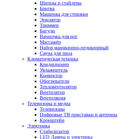
Щипцы и стайлеры
Бритва
Машинка для стрижки
Эпилятор
Триммер
Бигуди
Ванночка для ног
Массажёр
Набор маникюрно-педикюрный
Сауна для лица
Климатическая техника
Кондиционер
Увлажнитель
Конвектор
Обогреватели
Тепловентилятор
Вентилятор
Вентиляция
Телевизоры и медиа
Телевизоры
Цифровые ТВ приставки и антенны
Кронштейн
Электрика
Стабилизатор
LED Лампы и электрика