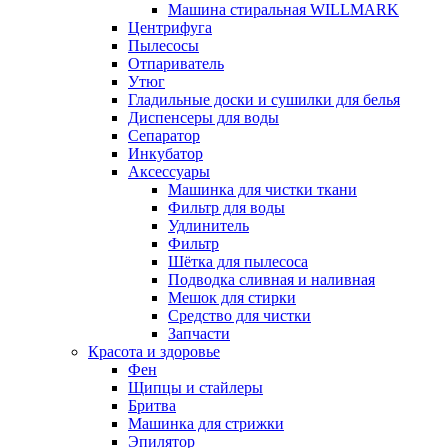
Машина стиральная WILLMARK
Центрифуга
Пылесосы
Отпариватель
Утюг
Гладильные доски и сушилки для белья
Диспенсеры для воды
Сепаратор
Инкубатор
Аксессуары
Машинка для чистки ткани
Фильтр для воды
Удлинитель
Фильтр
Шётка для пылесоса
Подводка сливная и наливная
Мешок для стирки
Средство для чистки
Запчасти
Красота и здоровье
Фен
Щипцы и стайлеры
Бритва
Машинка для стрижки
Эпилятор