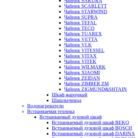
Чайник SAKURA
Чайник SCARLETT
Чайник STARWIND
Чайник SUPRA
Чайник TEFAL
Чайник TECO
Чайник TUAREX
Чайник VETTA
Чайник VLK
Чайник VITESSEL
Чайник VITAX
Чайник VITEK
Чайник WILMARK
Чайник XIAOMI
Чайник ZEIDAN
Чайник ZIMBER ZM
Чайник ZIGMUND&SHTAIN
Шкаф жарочный
Шашлычница
Водонагреватели
Встраиваемая техника
Встраиваемый духовой шкаф
Встраиваемый духовой шкаф BEKO
Встраиваемый духовой шкаф BOSCH
Встраиваемый духовой шкаф DARINA