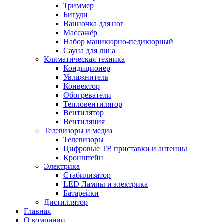
Триммер
Бигуди
Ванночка для ног
Массажёр
Набор маникюрно-педикюрный
Сауна для лица
Климатическая техника
Кондиционер
Увлажнитель
Конвектор
Обогреватели
Тепловентилятор
Вентилятор
Вентиляция
Телевизоры и медиа
Телевизоры
Цифровые ТВ приставки и антенны
Кронштейн
Электрика
Стабилизатор
LED Лампы и электрика
Батарейки
Дистиллятор
Главная
О компании