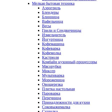
Мелкая бытовая техника
Аэрогриль
Блендеры
Блинница
Вафельница
Весы
Грили и Сендвичницы
Измельчитель
Йогуртница
Кофемашина
Кофеварка
Кофемолка
Кастрюля
Комбайн кухонный,процессоры
Мясорубки
Миксер
Мультиварка
Мороженица
Овощерезка
Плитка настольная
Пароварка
Перечница
Принадлежности для кухни
Соковыжималка
Сушилка