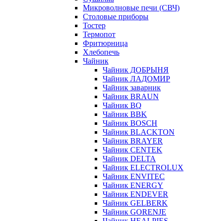
Микроволновые печи (СВЧ)
Столовые приборы
Тостер
Термопот
Фритюрница
Хлебопечь
Чайник
Чайник ДОБРЫНЯ
Чайник ЛАДОМИР
Чайник заварник
Чайник BRAUN
Чайник BQ
Чайник BBK
Чайник BOSCH
Чайник BLACKTON
Чайник BRAYER
Чайник CENTEK
Чайник DELTA
Чайник ELECTROLUX
Чайник ENVITEC
Чайник ENERGY
Чайник ENDEVER
Чайник GELBERK
Чайник GORENJE
Чайник HEALPIES