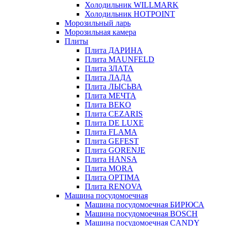
Холодильник WILLMARK
Холодильник HOTPOINT
Морозильный ларь
Морозильная камера
Плиты
Плита ДАРИНА
Плита MAUNFELD
Плита ЗЛАТА
Плита ЛАДА
Плита ЛЫСЬВА
Плита МЕЧТА
Плита BEKO
Плита CEZARIS
Плита DE LUXE
Плита FLAMA
Плита GEFEST
Плита GORENJE
Плита HANSA
Плита MORA
Плита OPTIMA
Плита RENOVA
Машина посудомоечная
Машина посудомоечная БИРЮСА
Машина посудомоечная BOSCH
Машина посудомоечная CANDY