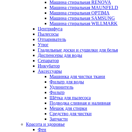
Машина стиральная RENOVA
Машина стиральная MAUNFELD
Машина стиральная OPTIMA
Машина стиральная SAMSUNG
Машина стиральная WILLMARK
Центрифуга
Пылесосы
Отпариватель
Утюг
Гладильные доски и сушилки для белья
Диспенсеры для воды
Сепаратор
Инкубатор
Аксессуары
Машинка для чистки ткани
Фильтр для воды
Удлинитель
Фильтр
Шётка для пылесоса
Подводка сливная и наливная
Мешок для стирки
Средство для чистки
Запчасти
Красота и здоровье
Фен