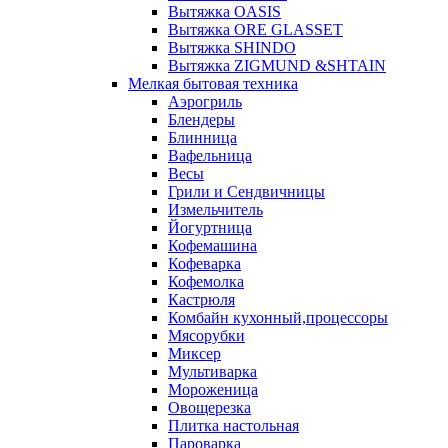
Вытяжка OASIS
Вытяжка ORE GLASSET
Вытяжка SHINDO
Вытяжка ZIGMUND &SHTAIN
Мелкая бытовая техника
Аэрогриль
Блендеры
Блинница
Вафельница
Весы
Грили и Сендвичницы
Измельчитель
Йогуртница
Кофемашина
Кофеварка
Кофемолка
Кастрюля
Комбайн кухонный,процессоры
Мясорубки
Миксер
Мультиварка
Мороженица
Овощерезка
Плитка настольная
Пароварка