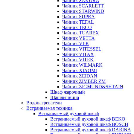
Чайник SAKURA
Чайник SCARLETT
Чайник STARWIND
Чайник SUPRA
Чайник TEFAL
Чайник TECO
Чайник TUAREX
Чайник VETTA
Чайник VLK
Чайник VITESSEL
Чайник VITAX
Чайник VITEK
Чайник WILMARK
Чайник XIAOMI
Чайник ZEIDAN
Чайник ZIMBER ZM
Чайник ZIGMUND&SHTAIN
Шкаф жарочный
Шашлычница
Водонагреватели
Встраиваемая техника
Встраиваемый духовой шкаф
Встраиваемый духовой шкаф BEKO
Встраиваемый духовой шкаф BOSCH
Встраиваемый духовой шкаф DARINA