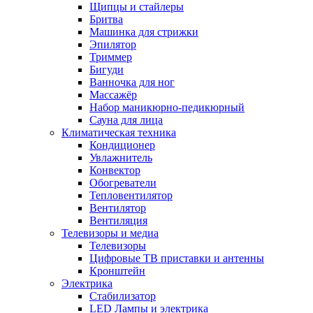
Щипцы и стайлеры
Бритва
Машинка для стрижки
Эпилятор
Триммер
Бигуди
Ванночка для ног
Массажёр
Набор маникюрно-педикюрный
Сауна для лица
Климатическая техника
Кондиционер
Увлажнитель
Конвектор
Обогреватели
Тепловентилятор
Вентилятор
Вентиляция
Телевизоры и медиа
Телевизоры
Цифровые ТВ приставки и антенны
Кронштейн
Электрика
Стабилизатор
LED Лампы и электрика