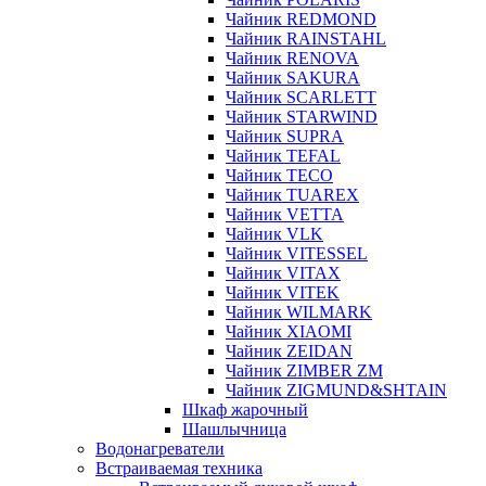
Чайник REDMOND
Чайник RAINSTAHL
Чайник RENOVA
Чайник SAKURA
Чайник SCARLETT
Чайник STARWIND
Чайник SUPRA
Чайник TEFAL
Чайник TECO
Чайник TUAREX
Чайник VETTA
Чайник VLK
Чайник VITESSEL
Чайник VITAX
Чайник VITEK
Чайник WILMARK
Чайник XIAOMI
Чайник ZEIDAN
Чайник ZIMBER ZM
Чайник ZIGMUND&SHTAIN
Шкаф жарочный
Шашлычница
Водонагреватели
Встраиваемая техника