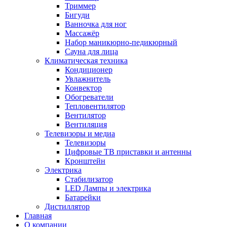
Триммер
Бигуди
Ванночка для ног
Массажёр
Набор маникюрно-педикюрный
Сауна для лица
Климатическая техника
Кондиционер
Увлажнитель
Конвектор
Обогреватели
Тепловентилятор
Вентилятор
Вентиляция
Телевизоры и медиа
Телевизоры
Цифровые ТВ приставки и антенны
Кронштейн
Электрика
Стабилизатор
LED Лампы и электрика
Батарейки
Дистиллятор
Главная
О компании