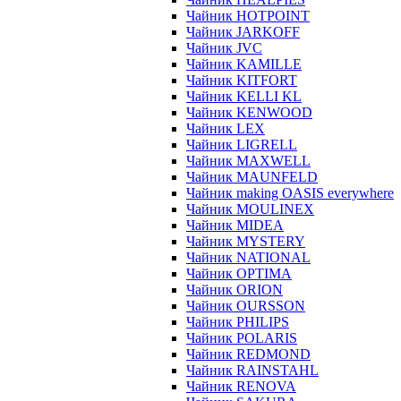
Чайник HOTPOINT
Чайник JARKOFF
Чайник JVC
Чайник KAMILLE
Чайник KITFORT
Чайник KELLI KL
Чайник KENWOOD
Чайник LEX
Чайник LIGRELL
Чайник MAXWELL
Чайник MAUNFELD
Чайник making OASIS everywhere
Чайник MOULINEX
Чайник MIDEA
Чайник MYSTERY
Чайник NATIONAL
Чайник OPTIMA
Чайник ORION
Чайник OURSSON
Чайник PHILIPS
Чайник POLARIS
Чайник REDMOND
Чайник RAINSTAHL
Чайник RENOVA