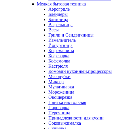
Мелкая бытовая техника
Аэрогриль
Блендеры
Блинница
Вафельница
Весы
Грили и Сендвичницы
Измельчитель
Йогуртница
Кофемашина
Кофеварка
Кофемолка
Кастрюля
Комбайн кухонный,процессоры
Мясорубки
Миксер
Мультиварка
Мороженица
Овощерезка
Плитка настольная
Пароварка
Перечница
Принадлежности для кухни
Соковыжималка
Сушилка