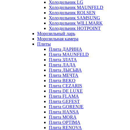
Холодильник LG
Холодильник MAUNFELD
Холодильник ROLSEN
Холодильник SAMSUNG
Холодильник WILLMARK
Холодильник HOTPOINT
Морозильный ларь
Морозильная камера
Плиты
Плита ДАРИНА
Плита MAUNFELD
Плита ЗЛАТА
Плита ЛАДА
Плита ЛЫСЬВА
Плита МЕЧТА
Плита BEKO
Плита CEZARIS
Плита DE LUXE
Плита FLAMA
Плита GEFEST
Плита GORENJE
Плита HANSA
Плита MORA
Плита OPTIMA
Плита RENOVA