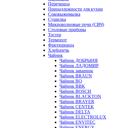
Перечница
Принадлежности для кухни
Соковыжималка
Сушилка
Микроволновые печи (СВЧ)
Столовые приборы
Тостер
Термопот
Фритюрница
Хлебопечь
Чайник
Чайник ДОБРЫНЯ
Чайник ЛАДОМИР
Чайник заварник
Чайник BRAUN
Чайник BQ
Чайник BBK
Чайник BOSCH
Чайник BLACKTON
Чайник BRAYER
Чайник CENTEK
Чайник DELTA
Чайник ELECTROLUX
Чайник ENVITEC
Чайник ENERGY