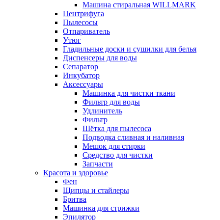
Машина стиральная WILLMARK
Центрифуга
Пылесосы
Отпариватель
Утюг
Гладильные доски и сушилки для белья
Диспенсеры для воды
Сепаратор
Инкубатор
Аксессуары
Машинка для чистки ткани
Фильтр для воды
Удлинитель
Фильтр
Шётка для пылесоса
Подводка сливная и наливная
Мешок для стирки
Средство для чистки
Запчасти
Красота и здоровье
Фен
Щипцы и стайлеры
Бритва
Машинка для стрижки
Эпилятор