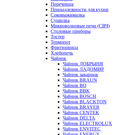
Перечница
Принадлежности для кухни
Соковыжималка
Сушилка
Микроволновые печи (СВЧ)
Столовые приборы
Тостер
Термопот
Фритюрница
Хлебопечь
Чайник
Чайник ДОБРЫНЯ
Чайник ЛАДОМИР
Чайник заварник
Чайник BRAUN
Чайник BQ
Чайник BBK
Чайник BOSCH
Чайник BLACKTON
Чайник BRAYER
Чайник CENTEK
Чайник DELTA
Чайник ELECTROLUX
Чайник ENVITEC
Чайник ENERGY