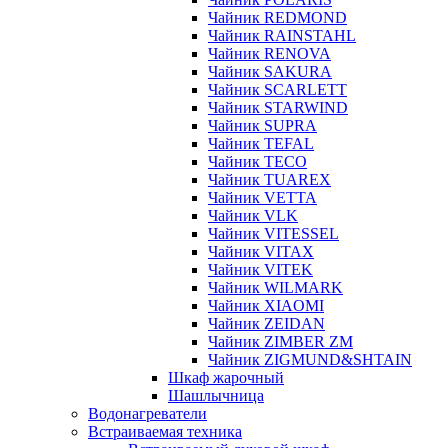
Чайник REDMOND
Чайник RAINSTAHL
Чайник RENOVA
Чайник SAKURA
Чайник SCARLETT
Чайник STARWIND
Чайник SUPRA
Чайник TEFAL
Чайник TECO
Чайник TUAREX
Чайник VETTA
Чайник VLK
Чайник VITESSEL
Чайник VITAX
Чайник VITEK
Чайник WILMARK
Чайник XIAOMI
Чайник ZEIDAN
Чайник ZIMBER ZM
Чайник ZIGMUND&SHTAIN
Шкаф жарочный
Шашлычница
Водонагреватели
Встраиваемая техника