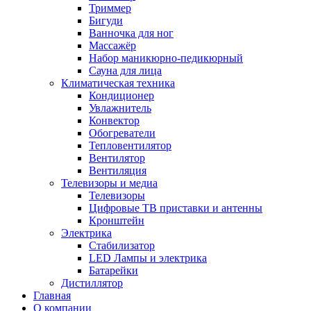
Триммер
Бигуди
Ванночка для ног
Массажёр
Набор маникюрно-педикюрный
Сауна для лица
Климатическая техника
Кондиционер
Увлажнитель
Конвектор
Обогреватели
Тепловентилятор
Вентилятор
Вентиляция
Телевизоры и медиа
Телевизоры
Цифровые ТВ приставки и антенны
Кронштейн
Электрика
Стабилизатор
LED Лампы и электрика
Батарейки
Дистиллятор
Главная
О компании