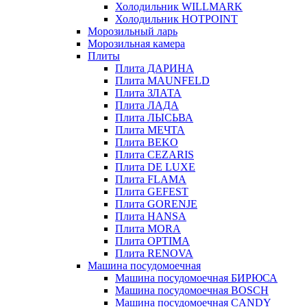
Холодильник WILLMARK
Холодильник HOTPOINT
Морозильный ларь
Морозильная камера
Плиты
Плита ДАРИНА
Плита MAUNFELD
Плита ЗЛАТА
Плита ЛАДА
Плита ЛЫСЬВА
Плита МЕЧТА
Плита BEKO
Плита CEZARIS
Плита DE LUXE
Плита FLAMA
Плита GEFEST
Плита GORENJE
Плита HANSA
Плита MORA
Плита OPTIMA
Плита RENOVA
Машина посудомоечная
Машина посудомоечная БИРЮСА
Машина посудомоечная BOSCH
Машина посудомоечная CANDY