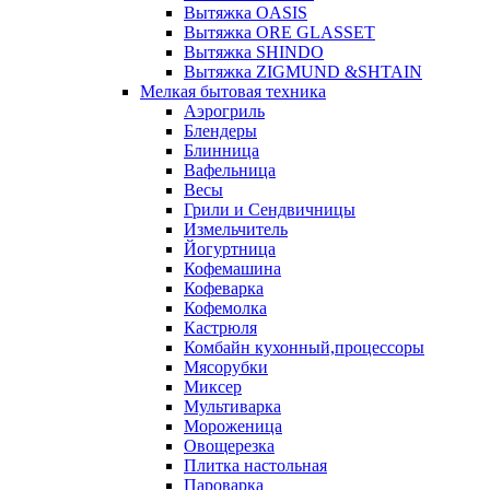
Вытяжка OASIS
Вытяжка ORE GLASSET
Вытяжка SHINDO
Вытяжка ZIGMUND &SHTAIN
Мелкая бытовая техника
Аэрогриль
Блендеры
Блинница
Вафельница
Весы
Грили и Сендвичницы
Измельчитель
Йогуртница
Кофемашина
Кофеварка
Кофемолка
Кастрюля
Комбайн кухонный,процессоры
Мясорубки
Миксер
Мультиварка
Мороженица
Овощерезка
Плитка настольная
Пароварка