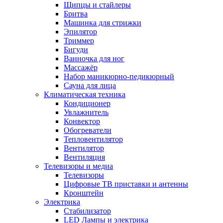
Щипцы и стайлеры
Бритва
Машинка для стрижки
Эпилятор
Триммер
Бигуди
Ванночка для ног
Массажёр
Набор маникюрно-педикюрный
Сауна для лица
Климатическая техника
Кондиционер
Увлажнитель
Конвектор
Обогреватели
Тепловентилятор
Вентилятор
Вентиляция
Телевизоры и медиа
Телевизоры
Цифровые ТВ приставки и антенны
Кронштейн
Электрика
Стабилизатор
LED Лампы и электрика