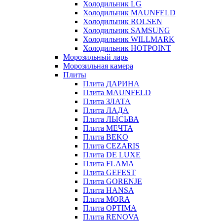
Холодильник LG
Холодильник MAUNFELD
Холодильник ROLSEN
Холодильник SAMSUNG
Холодильник WILLMARK
Холодильник HOTPOINT
Морозильный ларь
Морозильная камера
Плиты
Плита ДАРИНА
Плита MAUNFELD
Плита ЗЛАТА
Плита ЛАДА
Плита ЛЫСЬВА
Плита МЕЧТА
Плита BEKO
Плита CEZARIS
Плита DE LUXE
Плита FLAMA
Плита GEFEST
Плита GORENJE
Плита HANSA
Плита MORA
Плита OPTIMA
Плита RENOVA