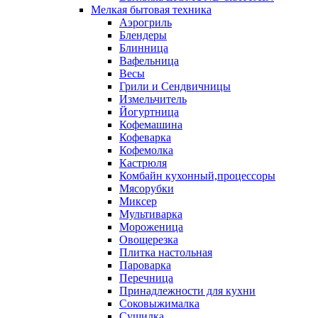
Мелкая бытовая техника
Аэрогриль
Блендеры
Блинница
Вафельница
Весы
Грили и Сендвичницы
Измельчитель
Йогуртница
Кофемашина
Кофеварка
Кофемолка
Кастрюля
Комбайн кухонный,процессоры
Мясорубки
Миксер
Мультиварка
Мороженица
Овощерезка
Плитка настольная
Пароварка
Перечница
Принадлежности для кухни
Соковыжималка
Сушилка