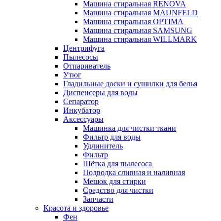
Машина стиральная RENOVA
Машина стиральная MAUNFELD
Машина стиральная OPTIMA
Машина стиральная SAMSUNG
Машина стиральная WILLMARK
Центрифуга
Пылесосы
Отпариватель
Утюг
Гладильные доски и сушилки для белья
Диспенсеры для воды
Сепаратор
Инкубатор
Аксессуары
Машинка для чистки ткани
Фильтр для воды
Удлинитель
Фильтр
Шётка для пылесоса
Подводка сливная и наливная
Мешок для стирки
Средство для чистки
Запчасти
Красота и здоровье
Фен