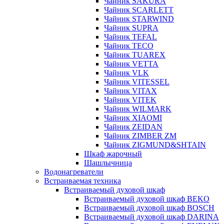
Чайник SAKURA
Чайник SCARLETT
Чайник STARWIND
Чайник SUPRA
Чайник TEFAL
Чайник TECO
Чайник TUAREX
Чайник VETTA
Чайник VLK
Чайник VITESSEL
Чайник VITAX
Чайник VITEK
Чайник WILMARK
Чайник XIAOMI
Чайник ZEIDAN
Чайник ZIMBER ZM
Чайник ZIGMUND&SHTAIN
Шкаф жарочный
Шашлычница
Водонагреватели
Встраиваемая техника
Встраиваемый духовой шкаф
Встраиваемый духовой шкаф BEKO
Встраиваемый духовой шкаф BOSCH
Встраиваемый духовой шкаф DARINA