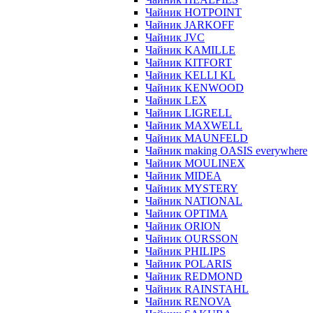
Чайник HOTPOINT
Чайник JARKOFF
Чайник JVC
Чайник KAMILLE
Чайник KITFORT
Чайник KELLI KL
Чайник KENWOOD
Чайник LEX
Чайник LIGRELL
Чайник MAXWELL
Чайник MAUNFELD
Чайник making OASIS everywhere
Чайник MOULINEX
Чайник MIDEA
Чайник MYSTERY
Чайник NATIONAL
Чайник OPTIMA
Чайник ORION
Чайник OURSSON
Чайник PHILIPS
Чайник POLARIS
Чайник REDMOND
Чайник RAINSTAHL
Чайник RENOVA