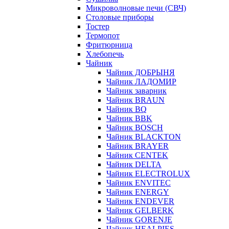
Микроволновые печи (СВЧ)
Столовые приборы
Тостер
Термопот
Фритюрница
Хлебопечь
Чайник
Чайник ДОБРЫНЯ
Чайник ЛАДОМИР
Чайник заварник
Чайник BRAUN
Чайник BQ
Чайник BBK
Чайник BOSCH
Чайник BLACKTON
Чайник BRAYER
Чайник CENTEK
Чайник DELTA
Чайник ELECTROLUX
Чайник ENVITEC
Чайник ENERGY
Чайник ENDEVER
Чайник GELBERK
Чайник GORENJE
Чайник HEALPIES