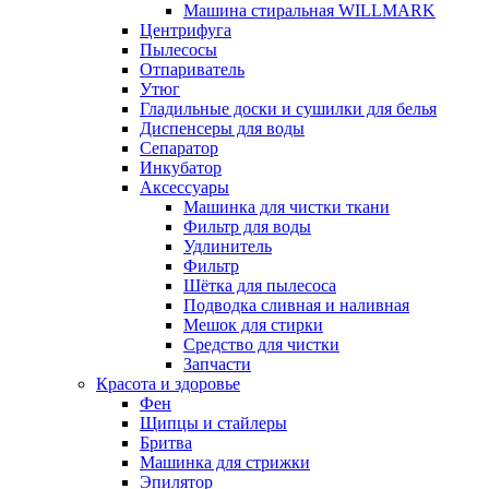
Машина стиральная WILLMARK
Центрифуга
Пылесосы
Отпариватель
Утюг
Гладильные доски и сушилки для белья
Диспенсеры для воды
Сепаратор
Инкубатор
Аксессуары
Машинка для чистки ткани
Фильтр для воды
Удлинитель
Фильтр
Шётка для пылесоса
Подводка сливная и наливная
Мешок для стирки
Средство для чистки
Запчасти
Красота и здоровье
Фен
Щипцы и стайлеры
Бритва
Машинка для стрижки
Эпилятор