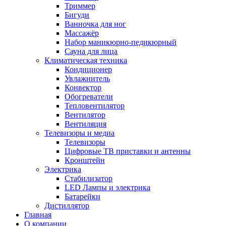
Триммер
Бигуди
Ванночка для ног
Массажёр
Набор маникюрно-педикюрный
Сауна для лица
Климатическая техника
Кондиционер
Увлажнитель
Конвектор
Обогреватели
Тепловентилятор
Вентилятор
Вентиляция
Телевизоры и медиа
Телевизоры
Цифровые ТВ приставки и антенны
Кронштейн
Электрика
Стабилизатор
LED Лампы и электрика
Батарейки
Дистиллятор
Главная
О компании