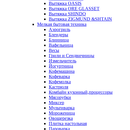
Вытяжка OASIS
Вытяжка ORE GLASSET
Вытяжка SHINDO
Вытяжка ZIGMUND &SHTAIN
Мелкая бытовая техника
Аэрогриль
Блендеры
Блинница
Вафельница
Весы
Грили и Сендвичницы
Измельчитель
Йогуртница
Кофемашина
Кофеварка
Кофемолка
Кастрюля
Комбайн кухонный,процессоры
Мясорубки
Миксер
Мультиварка
Мороженица
Овощерезка
Плитка настольная
Пароварка