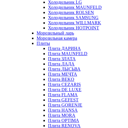
Холодильник LG
Холодильник MAUNFELD
Холодильник ROLSEN
Холодильник SAMSUNG
Холодильник WILLMARK
Холодильник HOTPOINT
Морозильный ларь
Морозильная камера
Плиты
Плита ДАРИНА
Плита MAUNFELD
Плита ЗЛАТА
Плита ЛАДА
Плита ЛЫСЬВА
Плита МЕЧТА
Плита BEKO
Плита CEZARIS
Плита DE LUXE
Плита FLAMA
Плита GEFEST
Плита GORENJE
Плита HANSA
Плита MORA
Плита OPTIMA
Плита RENOVA