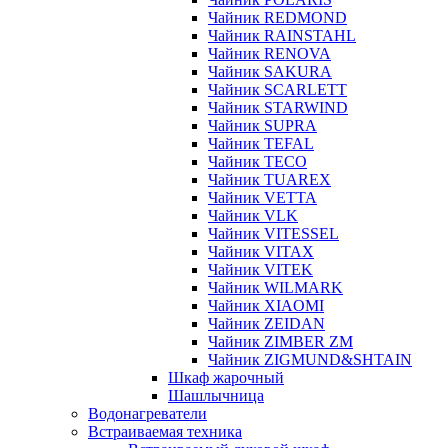
Чайник REDMOND
Чайник RAINSTAHL
Чайник RENOVA
Чайник SAKURA
Чайник SCARLETT
Чайник STARWIND
Чайник SUPRA
Чайник TEFAL
Чайник TECO
Чайник TUAREX
Чайник VETTA
Чайник VLK
Чайник VITESSEL
Чайник VITAX
Чайник VITEK
Чайник WILMARK
Чайник XIAOMI
Чайник ZEIDAN
Чайник ZIMBER ZM
Чайник ZIGMUND&SHTAIN
Шкаф жарочный
Шашлычница
Водонагреватели
Встраиваемая техника