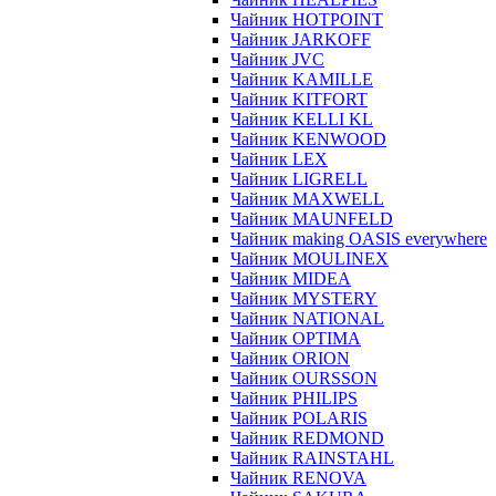
Чайник HOTPOINT
Чайник JARKOFF
Чайник JVC
Чайник KAMILLE
Чайник KITFORT
Чайник KELLI KL
Чайник KENWOOD
Чайник LEX
Чайник LIGRELL
Чайник MAXWELL
Чайник MAUNFELD
Чайник making OASIS everywhere
Чайник MOULINEX
Чайник MIDEA
Чайник MYSTERY
Чайник NATIONAL
Чайник OPTIMA
Чайник ORION
Чайник OURSSON
Чайник PHILIPS
Чайник POLARIS
Чайник REDMOND
Чайник RAINSTAHL
Чайник RENOVA