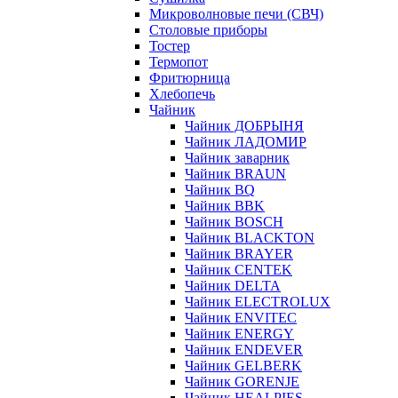
Микроволновые печи (СВЧ)
Столовые приборы
Тостер
Термопот
Фритюрница
Хлебопечь
Чайник
Чайник ДОБРЫНЯ
Чайник ЛАДОМИР
Чайник заварник
Чайник BRAUN
Чайник BQ
Чайник BBK
Чайник BOSCH
Чайник BLACKTON
Чайник BRAYER
Чайник CENTEK
Чайник DELTA
Чайник ELECTROLUX
Чайник ENVITEC
Чайник ENERGY
Чайник ENDEVER
Чайник GELBERK
Чайник GORENJE
Чайник HEALPIES