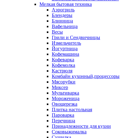
Мелкая бытовая техника
Аэрогриль
Блендеры
Блинница
Вафельница
Весы
Грили и Сендвичницы
Измельчитель
Йогуртница
Кофемашина
Кофеварка
Кофемолка
Кастрюля
Комбайн кухонный,процессоры
Мясорубки
Миксер
Мультиварка
Мороженица
Овощерезка
Плитка настольная
Пароварка
Перечница
Принадлежности для кухни
Соковыжималка
Сушилка