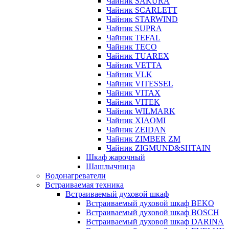
Чайник SAKURA
Чайник SCARLETT
Чайник STARWIND
Чайник SUPRA
Чайник TEFAL
Чайник TECO
Чайник TUAREX
Чайник VETTA
Чайник VLK
Чайник VITESSEL
Чайник VITAX
Чайник VITEK
Чайник WILMARK
Чайник XIAOMI
Чайник ZEIDAN
Чайник ZIMBER ZM
Чайник ZIGMUND&SHTAIN
Шкаф жарочный
Шашлычница
Водонагреватели
Встраиваемая техника
Встраиваемый духовой шкаф
Встраиваемый духовой шкаф BEKO
Встраиваемый духовой шкаф BOSCH
Встраиваемый духовой шкаф DARINA