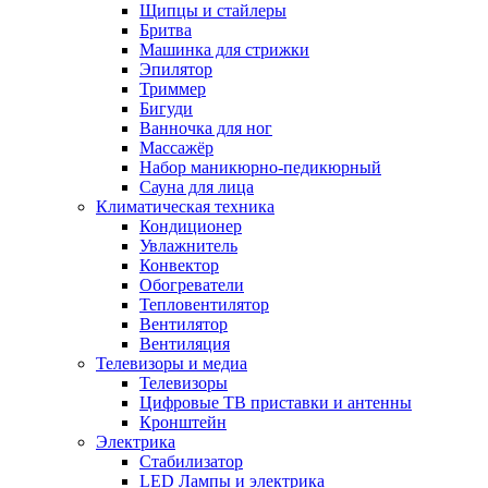
Щипцы и стайлеры
Бритва
Машинка для стрижки
Эпилятор
Триммер
Бигуди
Ванночка для ног
Массажёр
Набор маникюрно-педикюрный
Сауна для лица
Климатическая техника
Кондиционер
Увлажнитель
Конвектор
Обогреватели
Тепловентилятор
Вентилятор
Вентиляция
Телевизоры и медиа
Телевизоры
Цифровые ТВ приставки и антенны
Кронштейн
Электрика
Стабилизатор
LED Лампы и электрика