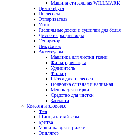
Машина стиральная WILLMARK
Центрифуга
Пылесосы
Отпариватель
Утюг
Гладильные доски и сушилки для белья
Диспенсеры для воды
Сепаратор
Инкубатор
Аксессуары
Машинка для чистки ткани
Фильтр для воды
Удлинитель
Фильтр
Шётка для пылесоса
Подводка сливная и наливная
Мешок для стирки
Средство для чистки
Запчасти
Красота и здоровье
Фен
Щипцы и стайлеры
Бритва
Машинка для стрижки
Эпилятор