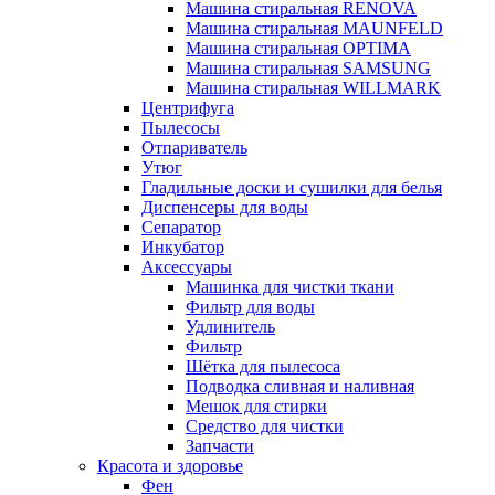
Машина стиральная RENOVA
Машина стиральная MAUNFELD
Машина стиральная OPTIMA
Машина стиральная SAMSUNG
Машина стиральная WILLMARK
Центрифуга
Пылесосы
Отпариватель
Утюг
Гладильные доски и сушилки для белья
Диспенсеры для воды
Сепаратор
Инкубатор
Аксессуары
Машинка для чистки ткани
Фильтр для воды
Удлинитель
Фильтр
Шётка для пылесоса
Подводка сливная и наливная
Мешок для стирки
Средство для чистки
Запчасти
Красота и здоровье
Фен