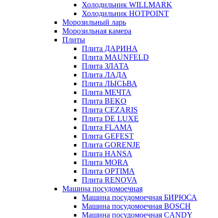
Холодильник WILLMARK
Холодильник HOTPOINT
Морозильный ларь
Морозильная камера
Плиты
Плита ДАРИНА
Плита MAUNFELD
Плита ЗЛАТА
Плита ЛАДА
Плита ЛЫСЬВА
Плита МЕЧТА
Плита BEKO
Плита CEZARIS
Плита DE LUXE
Плита FLAMA
Плита GEFEST
Плита GORENJE
Плита HANSA
Плита MORA
Плита OPTIMA
Плита RENOVA
Машина посудомоечная
Машина посудомоечная БИРЮСА
Машина посудомоечная BOSCH
Машина посудомоечная CANDY