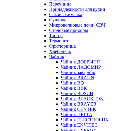
Перечница
Принадлежности для кухни
Соковыжималка
Сушилка
Микроволновые печи (СВЧ)
Столовые приборы
Тостер
Термопот
Фритюрница
Хлебопечь
Чайник
Чайник ДОБРЫНЯ
Чайник ЛАДОМИР
Чайник заварник
Чайник BRAUN
Чайник BQ
Чайник BBK
Чайник BOSCH
Чайник BLACKTON
Чайник BRAYER
Чайник CENTEK
Чайник DELTA
Чайник ELECTROLUX
Чайник ENVITEC
Чайник ENERGY