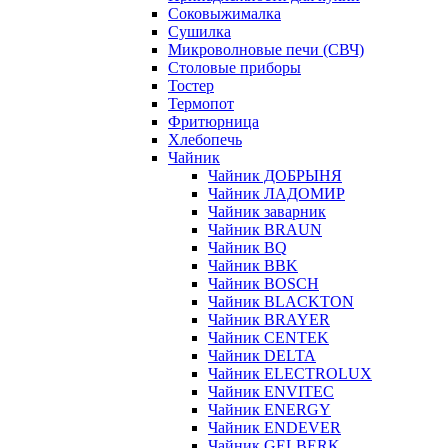
Соковыжималка
Сушилка
Микроволновые печи (СВЧ)
Столовые приборы
Тостер
Термопот
Фритюрница
Хлебопечь
Чайник
Чайник ДОБРЫНЯ
Чайник ЛАДОМИР
Чайник заварник
Чайник BRAUN
Чайник BQ
Чайник BBK
Чайник BOSCH
Чайник BLACKTON
Чайник BRAYER
Чайник CENTEK
Чайник DELTA
Чайник ELECTROLUX
Чайник ENVITEC
Чайник ENERGY
Чайник ENDEVER
Чайник GELBERK