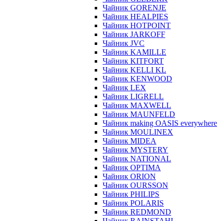
Чайник GORENJE
Чайник HEALPIES
Чайник HOTPOINT
Чайник JARKOFF
Чайник JVC
Чайник KAMILLE
Чайник KITFORT
Чайник KELLI KL
Чайник KENWOOD
Чайник LEX
Чайник LIGRELL
Чайник MAXWELL
Чайник MAUNFELD
Чайник making OASIS everywhere
Чайник MOULINEX
Чайник MIDEA
Чайник MYSTERY
Чайник NATIONAL
Чайник OPTIMA
Чайник ORION
Чайник OURSSON
Чайник PHILIPS
Чайник POLARIS
Чайник REDMOND
Чайник RAINSTAHL