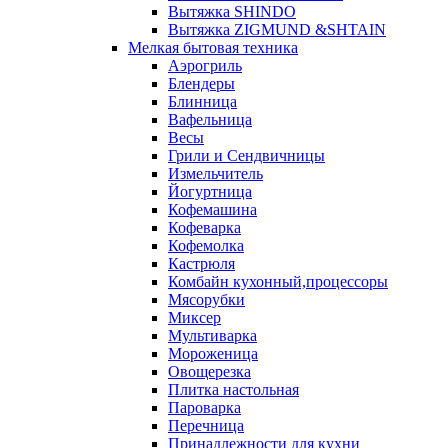
Вытяжка SHINDO
Вытяжка ZIGMUND &SHTAIN
Мелкая бытовая техника
Аэрогриль
Блендеры
Блинница
Вафельница
Весы
Грили и Сендвичницы
Измельчитель
Йогуртница
Кофемашина
Кофеварка
Кофемолка
Кастрюля
Комбайн кухонный,процессоры
Мясорубки
Миксер
Мультиварка
Мороженица
Овощерезка
Плитка настольная
Пароварка
Перечница
Принадлежности для кухни