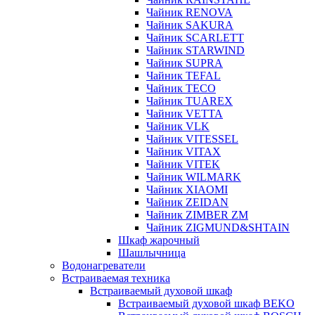
Чайник RENOVA
Чайник SAKURA
Чайник SCARLETT
Чайник STARWIND
Чайник SUPRA
Чайник TEFAL
Чайник TECO
Чайник TUAREX
Чайник VETTA
Чайник VLK
Чайник VITESSEL
Чайник VITAX
Чайник VITEK
Чайник WILMARK
Чайник XIAOMI
Чайник ZEIDAN
Чайник ZIMBER ZM
Чайник ZIGMUND&SHTAIN
Шкаф жарочный
Шашлычница
Водонагреватели
Встраиваемая техника
Встраиваемый духовой шкаф
Встраиваемый духовой шкаф BEKO