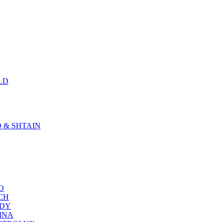
LD
D & SHTAIN
KO
SCH
NDY
RINA