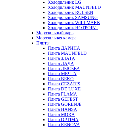
Холодильник LG
Холодильник MAUNFELD
Холодильник ROLSEN
Холодильник SAMSUNG
Холодильник WILLMARK
Холодильник HOTPOINT
Морозильный ларь
Морозильная камера
Плиты
Плита ДАРИНА
Плита MAUNFELD
Плита ЗЛАТА
Плита ЛАДА
Плита ЛЫСЬВА
Плита МЕЧТА
Плита BEKO
Плита CEZARIS
Плита DE LUXE
Плита FLAMA
Плита GEFEST
Плита GORENJE
Плита HANSA
Плита MORA
Плита OPTIMA
Плита RENOVA