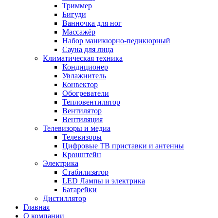
Триммер
Бигуди
Ванночка для ног
Массажёр
Набор маникюрно-педикюрный
Сауна для лица
Климатическая техника
Кондиционер
Увлажнитель
Конвектор
Обогреватели
Тепловентилятор
Вентилятор
Вентиляция
Телевизоры и медиа
Телевизоры
Цифровые ТВ приставки и антенны
Кронштейн
Электрика
Стабилизатор
LED Лампы и электрика
Батарейки
Дистиллятор
Главная
О компании