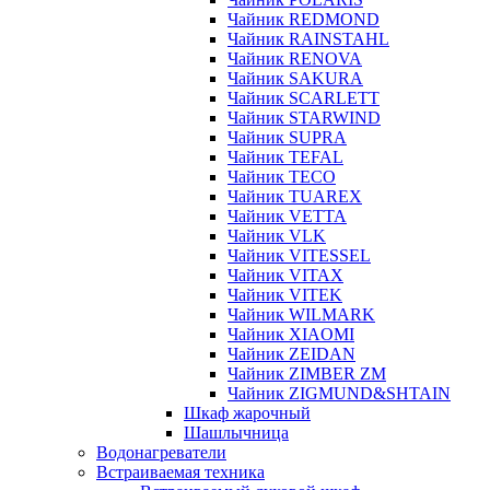
Чайник REDMOND
Чайник RAINSTAHL
Чайник RENOVA
Чайник SAKURA
Чайник SCARLETT
Чайник STARWIND
Чайник SUPRA
Чайник TEFAL
Чайник TECO
Чайник TUAREX
Чайник VETTA
Чайник VLK
Чайник VITESSEL
Чайник VITAX
Чайник VITEK
Чайник WILMARK
Чайник XIAOMI
Чайник ZEIDAN
Чайник ZIMBER ZM
Чайник ZIGMUND&SHTAIN
Шкаф жарочный
Шашлычница
Водонагреватели
Встраиваемая техника