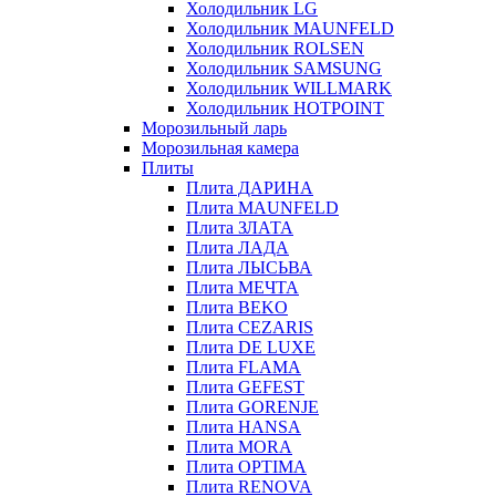
Холодильник LG
Холодильник MAUNFELD
Холодильник ROLSEN
Холодильник SAMSUNG
Холодильник WILLMARK
Холодильник HOTPOINT
Морозильный ларь
Морозильная камера
Плиты
Плита ДАРИНА
Плита MAUNFELD
Плита ЗЛАТА
Плита ЛАДА
Плита ЛЫСЬВА
Плита МЕЧТА
Плита BEKO
Плита CEZARIS
Плита DE LUXE
Плита FLAMA
Плита GEFEST
Плита GORENJE
Плита HANSA
Плита MORA
Плита OPTIMA
Плита RENOVA