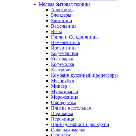
Мелкая бытовая техника
Аэрогриль
Блендеры
Блинница
Вафельница
Весы
Грили и Сендвичницы
Измельчитель
Йогуртница
Кофемашина
Кофеварка
Кофемолка
Кастрюля
Комбайн кухонный,процессоры
Мясорубки
Миксер
Мультиварка
Мороженица
Овощерезка
Плитка настольная
Пароварка
Перечница
Принадлежности для кухни
Соковыжималка
Сушилка