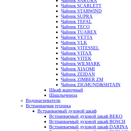
Чайник SAKURA
Чайник SCARLETT
Чайник STARWIND
Чайник SUPRA
Чайник TEFAL
Чайник TECO
Чайник TUAREX
Чайник VETTA
Чайник VLK
Чайник VITESSEL
Чайник VITAX
Чайник VITEK
Чайник WILMARK
Чайник XIAOMI
Чайник ZEIDAN
Чайник ZIMBER ZM
Чайник ZIGMUND&SHTAIN
Шкаф жарочный
Шашлычница
Водонагреватели
Встраиваемая техника
Встраиваемый духовой шкаф
Встраиваемый духовой шкаф BEKO
Встраиваемый духовой шкаф BOSCH
Встраиваемый духовой шкаф DARINA