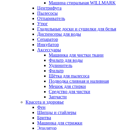
Машина стиральная WILLMARK
Центрифуга
Пылесосы
Отпариватель
Утюг
Гладильные доски и сушилки для белья
Диспенсеры для воды
Сепаратор
Инкубатор
Аксессуары
Машинка для чистки ткани
Фильтр для воды
Удлинитель
Фильтр
Шётка для пылесоса
Подводка сливная и наливная
Мешок для стирки
Средство для чистки
Запчасти
Красота и здоровье
Фен
Щипцы и стайлеры
Бритва
Машинка для стрижки
Эпилятор