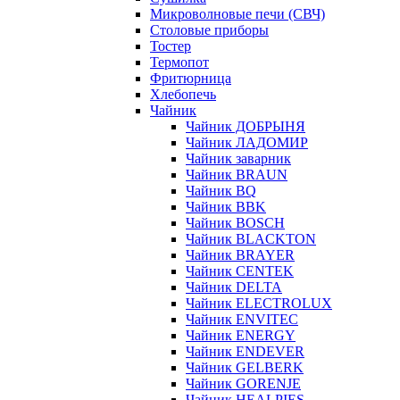
Микроволновые печи (СВЧ)
Столовые приборы
Тостер
Термопот
Фритюрница
Хлебопечь
Чайник
Чайник ДОБРЫНЯ
Чайник ЛАДОМИР
Чайник заварник
Чайник BRAUN
Чайник BQ
Чайник BBK
Чайник BOSCH
Чайник BLACKTON
Чайник BRAYER
Чайник CENTEK
Чайник DELTA
Чайник ELECTROLUX
Чайник ENVITEC
Чайник ENERGY
Чайник ENDEVER
Чайник GELBERK
Чайник GORENJE
Чайник HEALPIES