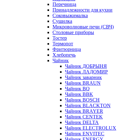
Перечница
Принадлежности для кухни
Соковыжималка
Сушилка
Микроволновые печи (СВЧ)
Столовые приборы
Тостер
Термопот
Фритюрница
Хлебопечь
Чайник
Чайник ДОБРЫНЯ
Чайник ЛАДОМИР
Чайник заварник
Чайник BRAUN
Чайник BQ
Чайник BBK
Чайник BOSCH
Чайник BLACKTON
Чайник BRAYER
Чайник CENTEK
Чайник DELTA
Чайник ELECTROLUX
Чайник ENVITEC
Чайник ENERGY