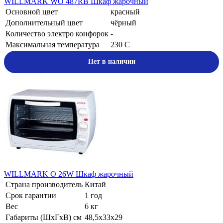
WILLMARK WO 487RB Шкаф жарочный
Основной цвет
красный
Дополнительный цвет
чёрный
Количество электро конфорок
-
Максимальная температура
230 С
Нет в наличии
WILLMARK O 26W Шкаф жарочный
Страна производитель
Китай
Срок гарантии
1 год
Вес
6 кг
Габариты (ШхГхВ) см
48,5х33х29