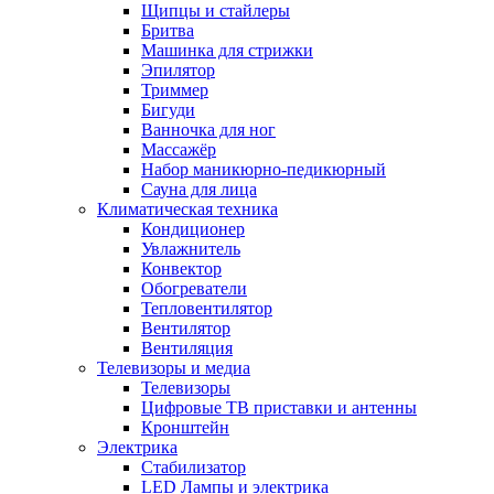
Щипцы и стайлеры
Бритва
Машинка для стрижки
Эпилятор
Триммер
Бигуди
Ванночка для ног
Массажёр
Набор маникюрно-педикюрный
Сауна для лица
Климатическая техника
Кондиционер
Увлажнитель
Конвектор
Обогреватели
Тепловентилятор
Вентилятор
Вентиляция
Телевизоры и медиа
Телевизоры
Цифровые ТВ приставки и антенны
Кронштейн
Электрика
Стабилизатор
LED Лампы и электрика