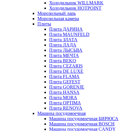
Холодильник WILLMARK
Холодильник HOTPOINT
Морозильный ларь
Морозильная камера
Плиты
Плита ДАРИНА
Плита MAUNFELD
Плита ЗЛАТА
Плита ЛАДА
Плита ЛЫСЬВА
Плита МЕЧТА
Плита BEKO
Плита CEZARIS
Плита DE LUXE
Плита FLAMA
Плита GEFEST
Плита GORENJE
Плита HANSA
Плита MORA
Плита OPTIMA
Плита RENOVA
Машина посудомоечная
Машина посудомоечная БИРЮСА
Машина посудомоечная BOSCH
Машина посудомоечная CANDY