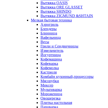
Вытяжка OASIS
Вытяжка ORE GLASSET
Вытяжка SHINDO
Вытяжка ZIGMUND &SHTAIN
Мелкая бытовая техника
Аэрогриль
Блендеры
Блинница
Вафельница
Весы
Грили и Сендвичницы
Измельчитель
Йогуртница
Кофемашина
Кофеварка
Кофемолка
Кастрюля
Комбайн кухонный,процессоры
Мясорубки
Миксер
Мультиварка
Мороженица
Овощерезка
Плитка настольная
Пароварка