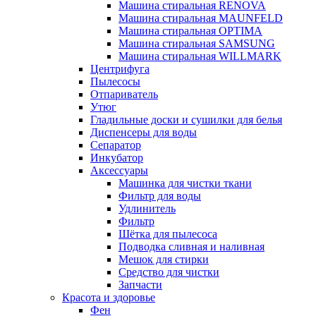
Машина стиральная RENOVA
Машина стиральная MAUNFELD
Машина стиральная OPTIMA
Машина стиральная SAMSUNG
Машина стиральная WILLMARK
Центрифуга
Пылесосы
Отпариватель
Утюг
Гладильные доски и сушилки для белья
Диспенсеры для воды
Сепаратор
Инкубатор
Аксессуары
Машинка для чистки ткани
Фильтр для воды
Удлинитель
Фильтр
Шётка для пылесоса
Подводка сливная и наливная
Мешок для стирки
Средство для чистки
Запчасти
Красота и здоровье
Фен