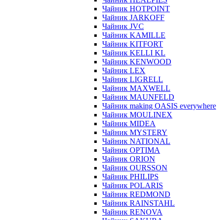
Чайник HOTPOINT
Чайник JARKOFF
Чайник JVC
Чайник KAMILLE
Чайник KITFORT
Чайник KELLI KL
Чайник KENWOOD
Чайник LEX
Чайник LIGRELL
Чайник MAXWELL
Чайник MAUNFELD
Чайник making OASIS everywhere
Чайник MOULINEX
Чайник MIDEA
Чайник MYSTERY
Чайник NATIONAL
Чайник OPTIMA
Чайник ORION
Чайник OURSSON
Чайник PHILIPS
Чайник POLARIS
Чайник REDMOND
Чайник RAINSTAHL
Чайник RENOVA