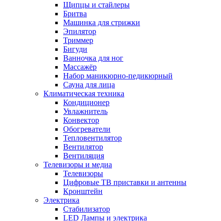
Щипцы и стайлеры
Бритва
Машинка для стрижки
Эпилятор
Триммер
Бигуди
Ванночка для ног
Массажёр
Набор маникюрно-педикюрный
Сауна для лица
Климатическая техника
Кондиционер
Увлажнитель
Конвектор
Обогреватели
Тепловентилятор
Вентилятор
Вентиляция
Телевизоры и медиа
Телевизоры
Цифровые ТВ приставки и антенны
Кронштейн
Электрика
Стабилизатор
LED Лампы и электрика