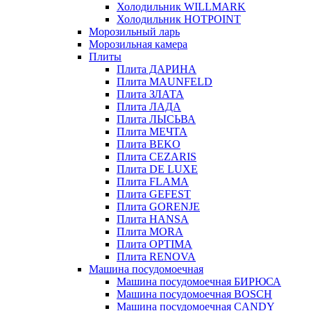
Холодильник WILLMARK
Холодильник HOTPOINT
Морозильный ларь
Морозильная камера
Плиты
Плита ДАРИНА
Плита MAUNFELD
Плита ЗЛАТА
Плита ЛАДА
Плита ЛЫСЬВА
Плита МЕЧТА
Плита BEKO
Плита CEZARIS
Плита DE LUXE
Плита FLAMA
Плита GEFEST
Плита GORENJE
Плита HANSA
Плита MORA
Плита OPTIMA
Плита RENOVA
Машина посудомоечная
Машина посудомоечная БИРЮСА
Машина посудомоечная BOSCH
Машина посудомоечная CANDY