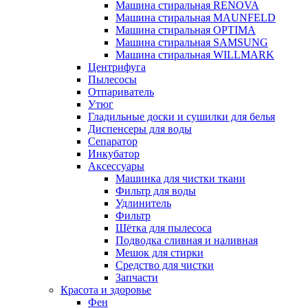
Машина стиральная RENOVA
Машина стиральная MAUNFELD
Машина стиральная OPTIMA
Машина стиральная SAMSUNG
Машина стиральная WILLMARK
Центрифуга
Пылесосы
Отпариватель
Утюг
Гладильные доски и сушилки для белья
Диспенсеры для воды
Сепаратор
Инкубатор
Аксессуары
Машинка для чистки ткани
Фильтр для воды
Удлинитель
Фильтр
Шётка для пылесоса
Подводка сливная и наливная
Мешок для стирки
Средство для чистки
Запчасти
Красота и здоровье
Фен