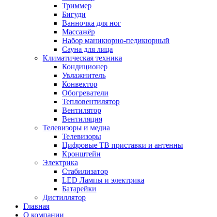
Триммер
Бигуди
Ванночка для ног
Массажёр
Набор маникюрно-педикюрный
Сауна для лица
Климатическая техника
Кондиционер
Увлажнитель
Конвектор
Обогреватели
Тепловентилятор
Вентилятор
Вентиляция
Телевизоры и медиа
Телевизоры
Цифровые ТВ приставки и антенны
Кронштейн
Электрика
Стабилизатор
LED Лампы и электрика
Батарейки
Дистиллятор
Главная
О компании