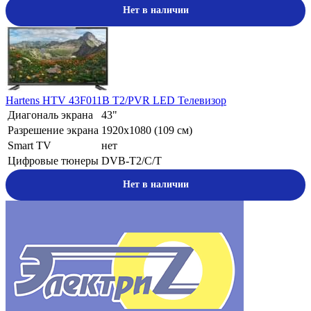
Нет в наличии
Hartens HTV 43F011B T2/PVR LED Телевизор
Диагональ экрана
43"
Разрешение экрана
1920x1080 (109 cм)
Smart TV
нет
Цифровые тюнеры
DVB-T2/С/Т
Нет в наличии