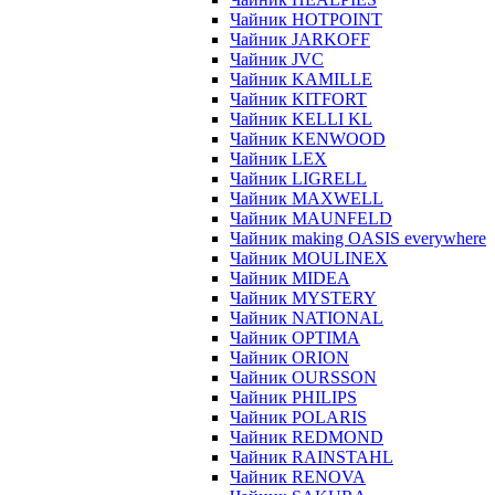
Чайник HOTPOINT
Чайник JARKOFF
Чайник JVC
Чайник KAMILLE
Чайник KITFORT
Чайник KELLI KL
Чайник KENWOOD
Чайник LEX
Чайник LIGRELL
Чайник MAXWELL
Чайник MAUNFELD
Чайник making OASIS everywhere
Чайник MOULINEX
Чайник MIDEA
Чайник MYSTERY
Чайник NATIONAL
Чайник OPTIMA
Чайник ORION
Чайник OURSSON
Чайник PHILIPS
Чайник POLARIS
Чайник REDMOND
Чайник RAINSTAHL
Чайник RENOVA