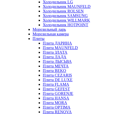
Холодильник LG
Холодильник MAUNFELD
Холодильник ROLSEN
Холодильник SAMSUNG
Холодильник WILLMARK
Холодильник HOTPOINT
Морозильный ларь
Морозильная камера
Плиты
Плита ДАРИНА
Плита MAUNFELD
Плита ЗЛАТА
Плита ЛАДА
Плита ЛЫСЬВА
Плита МЕЧТА
Плита BEKO
Плита CEZARIS
Плита DE LUXE
Плита FLAMA
Плита GEFEST
Плита GORENJE
Плита HANSA
Плита MORA
Плита OPTIMA
Плита RENOVA