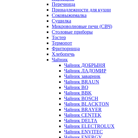
Перечница
Принадлежности для кухни
Соковыжималка
Сушилка
Микроволновые печи (СВЧ)
Столовые приборы
Тостер
Термопот
Фритюрница
Хлебопечь
Чайник
Чайник ДОБРЫНЯ
Чайник ЛАДОМИР
Чайник заварник
Чайник BRAUN
Чайник BQ
Чайник BBK
Чайник BOSCH
Чайник BLACKTON
Чайник BRAYER
Чайник CENTEK
Чайник DELTA
Чайник ELECTROLUX
Чайник ENVITEC
Чайник ENERGY