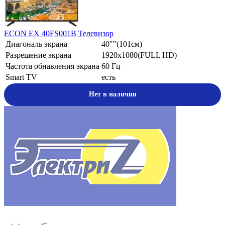
ECON EX 40FS001B Телевизор
Диагональ экрана
40""(101см)
Разрешение экрана
1920х1080(FULL HD)
Частота обнавления экрана
60 Гц
Smart TV
есть
Нет в наличии