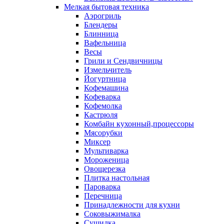
Мелкая бытовая техника
Аэрогриль
Блендеры
Блинница
Вафельница
Весы
Грили и Сендвичницы
Измельчитель
Йогуртница
Кофемашина
Кофеварка
Кофемолка
Кастрюля
Комбайн кухонный,процессоры
Мясорубки
Миксер
Мультиварка
Мороженица
Овощерезка
Плитка настольная
Пароварка
Перечница
Принадлежности для кухни
Соковыжималка
Сушилка