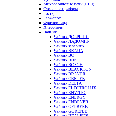
Микроволновые печи (СВЧ)
Столовые приборы
Тостер
Термопот
Фритюрница
Хлебопечь
Чайник
Чайник ДОБРЫНЯ
Чайник ЛАДОМИР
Чайник заварник
Чайник BRAUN
Чайник BQ
Чайник BBK
Чайник BOSCH
Чайник BLACKTON
Чайник BRAYER
Чайник CENTEK
Чайник DELTA
Чайник ELECTROLUX
Чайник ENVITEC
Чайник ENERGY
Чайник ENDEVER
Чайник GELBERK
Чайник GORENJE
Чайник HEALPIES