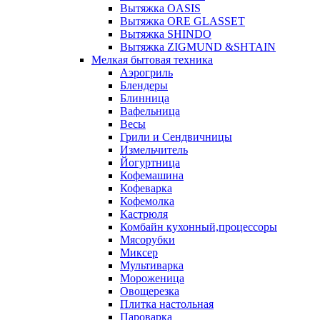
Вытяжка OASIS
Вытяжка ORE GLASSET
Вытяжка SHINDO
Вытяжка ZIGMUND &SHTAIN
Мелкая бытовая техника
Аэрогриль
Блендеры
Блинница
Вафельница
Весы
Грили и Сендвичницы
Измельчитель
Йогуртница
Кофемашина
Кофеварка
Кофемолка
Кастрюля
Комбайн кухонный,процессоры
Мясорубки
Миксер
Мультиварка
Мороженица
Овощерезка
Плитка настольная
Пароварка