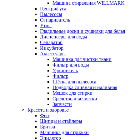
Машина стиральная WILLMARK
Центрифуга
Пылесосы
Отпариватель
Утюг
Гладильные доски и сушилки для белья
Диспенсеры для воды
Сепаратор
Инкубатор
Аксессуары
Машинка для чистки ткани
Фильтр для воды
Удлинитель
Фильтр
Шётка для пылесоса
Подводка сливная и наливная
Мешок для стирки
Средство для чистки
Запчасти
Красота и здоровье
Фен
Щипцы и стайлеры
Бритва
Машинка для стрижки
Эпилятор