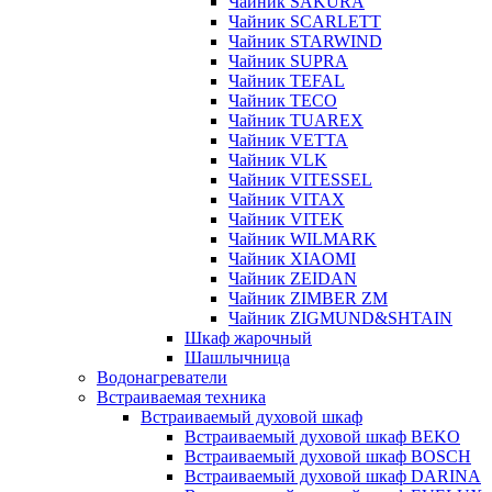
Чайник SAKURA
Чайник SCARLETT
Чайник STARWIND
Чайник SUPRA
Чайник TEFAL
Чайник TECO
Чайник TUAREX
Чайник VETTA
Чайник VLK
Чайник VITESSEL
Чайник VITAX
Чайник VITEK
Чайник WILMARK
Чайник XIAOMI
Чайник ZEIDAN
Чайник ZIMBER ZM
Чайник ZIGMUND&SHTAIN
Шкаф жарочный
Шашлычница
Водонагреватели
Встраиваемая техника
Встраиваемый духовой шкаф
Встраиваемый духовой шкаф BEKO
Встраиваемый духовой шкаф BOSCH
Встраиваемый духовой шкаф DARINA