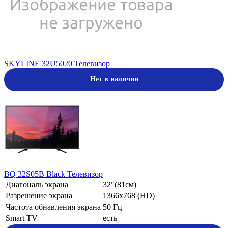
SKYLINE 32U5020 Телевизор
Нет в наличии
BQ 32S05B Black Телевизор
Диагональ экрана
32"(81см)
Разрешение экрана
1366х768 (HD)
Частота обнавления экрана
50 Гц
Smart TV
есть