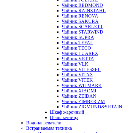
Чайник REDMOND
Чайник RAINSTAHL
Чайник RENOVA
Чайник SAKURA
Чайник SCARLETT
Чайник STARWIND
Чайник SUPRA
Чайник TEFAL
Чайник TECO
Чайник TUAREX
Чайник VETTA
Чайник VLK
Чайник VITESSEL
Чайник VITAX
Чайник VITEK
Чайник WILMARK
Чайник XIAOMI
Чайник ZEIDAN
Чайник ZIMBER ZM
Чайник ZIGMUND&SHTAIN
Шкаф жарочный
Шашлычница
Водонагреватели
Встраиваемая техника