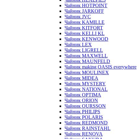
Чайник HOTPOINT
Чайник JARKOFF
Чайник JVC
Чайник KAMILLE
Чайник KITFORT
Чайник KELLI KL
Чайник KENWOOD
Чайник LEX
Чайник LIGRELL
Чайник MAXWELL
Чайник MAUNFELD
Чайник making OASIS everywhere
Чайник MOULINEX
Чайник MIDEA
Чайник MYSTERY
Чайник NATIONAL
Чайник OPTIMA
Чайник ORION
Чайник OURSSON
Чайник PHILIPS
Чайник POLARIS
Чайник REDMOND
Чайник RAINSTAHL
Чайник RENOVA