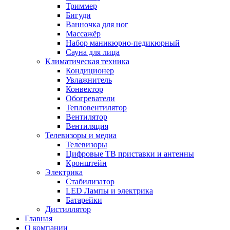
Триммер
Бигуди
Ванночка для ног
Массажёр
Набор маникюрно-педикюрный
Сауна для лица
Климатическая техника
Кондиционер
Увлажнитель
Конвектор
Обогреватели
Тепловентилятор
Вентилятор
Вентиляция
Телевизоры и медиа
Телевизоры
Цифровые ТВ приставки и антенны
Кронштейн
Электрика
Стабилизатор
LED Лампы и электрика
Батарейки
Дистиллятор
Главная
О компании