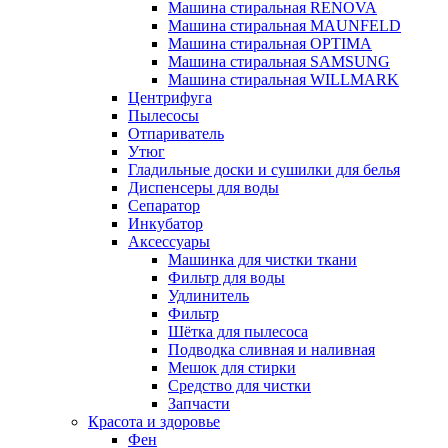
Машина стиральная RENOVA
Машина стиральная MAUNFELD
Машина стиральная OPTIMA
Машина стиральная SAMSUNG
Машина стиральная WILLMARK
Центрифуга
Пылесосы
Отпариватель
Утюг
Гладильные доски и сушилки для белья
Диспенсеры для воды
Сепаратор
Инкубатор
Аксессуары
Машинка для чистки ткани
Фильтр для воды
Удлинитель
Фильтр
Шётка для пылесоса
Подводка сливная и наливная
Мешок для стирки
Средство для чистки
Запчасти
Красота и здоровье
Фен