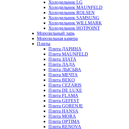
Холодильник LG
Холодильник MAUNFELD
Холодильник ROLSEN
Холодильник SAMSUNG
Холодильник WILLMARK
Холодильник HOTPOINT
Морозильный ларь
Морозильная камера
Плиты
Плита ДАРИНА
Плита MAUNFELD
Плита ЗЛАТА
Плита ЛАДА
Плита ЛЫСЬВА
Плита МЕЧТА
Плита BEKO
Плита CEZARIS
Плита DE LUXE
Плита FLAMA
Плита GEFEST
Плита GORENJE
Плита HANSA
Плита MORA
Плита OPTIMA
Плита RENOVA