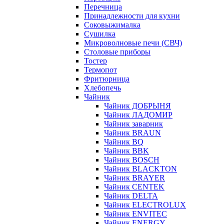
Перечница
Принадлежности для кухни
Соковыжималка
Сушилка
Микроволновые печи (СВЧ)
Столовые приборы
Тостер
Термопот
Фритюрница
Хлебопечь
Чайник
Чайник ДОБРЫНЯ
Чайник ЛАДОМИР
Чайник заварник
Чайник BRAUN
Чайник BQ
Чайник BBK
Чайник BOSCH
Чайник BLACKTON
Чайник BRAYER
Чайник CENTEK
Чайник DELTA
Чайник ELECTROLUX
Чайник ENVITEC
Чайник ENERGY