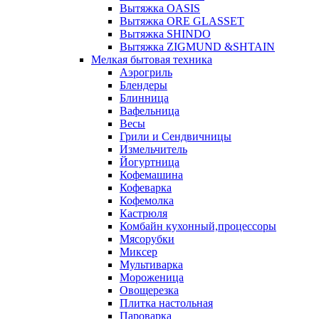
Вытяжка OASIS
Вытяжка ORE GLASSET
Вытяжка SHINDO
Вытяжка ZIGMUND &SHTAIN
Мелкая бытовая техника
Аэрогриль
Блендеры
Блинница
Вафельница
Весы
Грили и Сендвичницы
Измельчитель
Йогуртница
Кофемашина
Кофеварка
Кофемолка
Кастрюля
Комбайн кухонный,процессоры
Мясорубки
Миксер
Мультиварка
Мороженица
Овощерезка
Плитка настольная
Пароварка