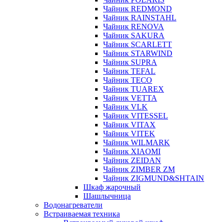
Чайник REDMOND
Чайник RAINSTAHL
Чайник RENOVA
Чайник SAKURA
Чайник SCARLETT
Чайник STARWIND
Чайник SUPRA
Чайник TEFAL
Чайник TECO
Чайник TUAREX
Чайник VETTA
Чайник VLK
Чайник VITESSEL
Чайник VITAX
Чайник VITEK
Чайник WILMARK
Чайник XIAOMI
Чайник ZEIDAN
Чайник ZIMBER ZM
Чайник ZIGMUND&SHTAIN
Шкаф жарочный
Шашлычница
Водонагреватели
Встраиваемая техника