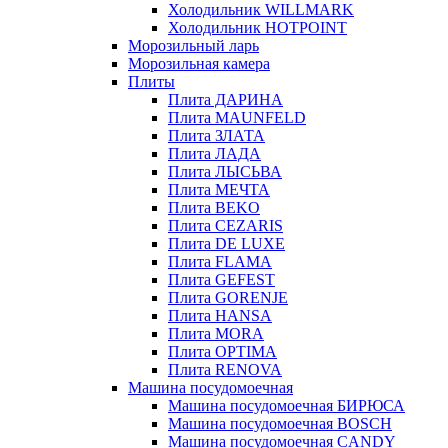
Холодильник WILLMARK
Холодильник HOTPOINT
Морозильный ларь
Морозильная камера
Плиты
Плита ДАРИНА
Плита MAUNFELD
Плита ЗЛАТА
Плита ЛАДА
Плита ЛЫСЬВА
Плита МЕЧТА
Плита BEKO
Плита CEZARIS
Плита DE LUXE
Плита FLAMA
Плита GEFEST
Плита GORENJE
Плита HANSA
Плита MORA
Плита OPTIMA
Плита RENOVA
Машина посудомоечная
Машина посудомоечная БИРЮСА
Машина посудомоечная BOSCH
Машина посудомоечная CANDY