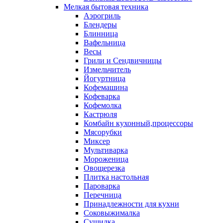
Мелкая бытовая техника
Аэрогриль
Блендеры
Блинница
Вафельница
Весы
Грили и Сендвичницы
Измельчитель
Йогуртница
Кофемашина
Кофеварка
Кофемолка
Кастрюля
Комбайн кухонный,процессоры
Мясорубки
Миксер
Мультиварка
Мороженица
Овощерезка
Плитка настольная
Пароварка
Перечница
Принадлежности для кухни
Соковыжималка
Сушилка