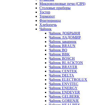
Микроволновые печи (СВЧ)
Столовые приборы
Тостер
Термопот
Фритюрница
Хлебопечь
Чайник
Чайник ДОБРЫНЯ
Чайник ЛАДОМИР
Чайник заварник
Чайник BRAUN
Чайник BQ
Чайник BBK
Чайник BOSCH
Чайник BLACKTON
Чайник BRAYER
Чайник CENTEK
Чайник DELTA
Чайник ELECTROLUX
Чайник ENVITEC
Чайник ENERGY
Чайник ENDEVER
Чайник GELBERK
Чайник GORENJE
Чайник HEALPIES