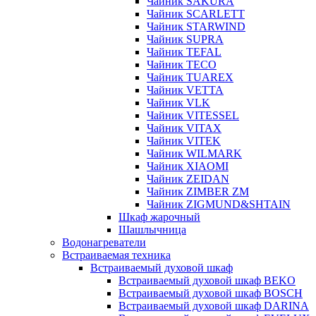
Чайник SAKURA
Чайник SCARLETT
Чайник STARWIND
Чайник SUPRA
Чайник TEFAL
Чайник TECO
Чайник TUAREX
Чайник VETTA
Чайник VLK
Чайник VITESSEL
Чайник VITAX
Чайник VITEK
Чайник WILMARK
Чайник XIAOMI
Чайник ZEIDAN
Чайник ZIMBER ZM
Чайник ZIGMUND&SHTAIN
Шкаф жарочный
Шашлычница
Водонагреватели
Встраиваемая техника
Встраиваемый духовой шкаф
Встраиваемый духовой шкаф BEKO
Встраиваемый духовой шкаф BOSCH
Встраиваемый духовой шкаф DARINA