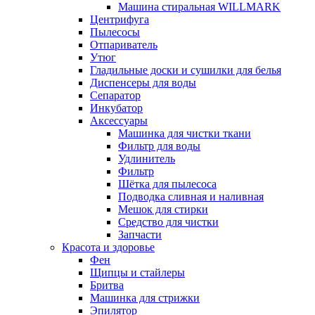
Машина стиральная WILLMARK
Центрифуга
Пылесосы
Отпариватель
Утюг
Гладильные доски и сушилки для белья
Диспенсеры для воды
Сепаратор
Инкубатор
Аксессуары
Машинка для чистки ткани
Фильтр для воды
Удлинитель
Фильтр
Шётка для пылесоса
Подводка сливная и наливная
Мешок для стирки
Средство для чистки
Запчасти
Красота и здоровье
Фен
Щипцы и стайлеры
Бритва
Машинка для стрижки
Эпилятор