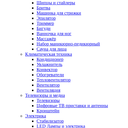
Щипцы и стайлеры
Бритва
Машинка для стрижки
Эпилятор
Триммер
Бигуди
Ванночка для ног
Массажёр
Набор маникюрно-педикюрный
Сауна для лица
Климатическая техника
Кондиционер
Увлажнитель
Конвектор
Обогреватели
Тепловентилятор
Вентилятор
Вентиляция
Телевизоры и медиа
Телевизоры
Цифровые ТВ приставки и антенны
Кронштейн
Электрика
Стабилизатор
LED Лампы и электрика