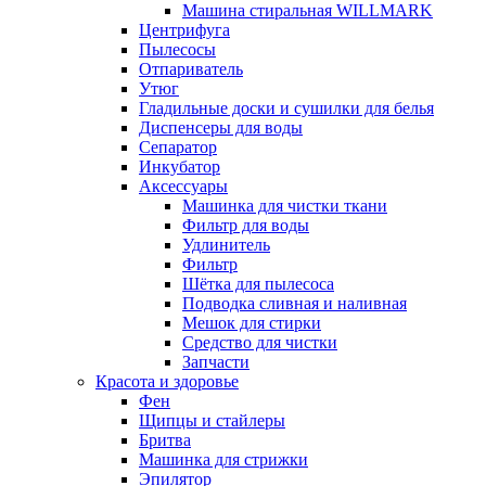
Машина стиральная WILLMARK
Центрифуга
Пылесосы
Отпариватель
Утюг
Гладильные доски и сушилки для белья
Диспенсеры для воды
Сепаратор
Инкубатор
Аксессуары
Машинка для чистки ткани
Фильтр для воды
Удлинитель
Фильтр
Шётка для пылесоса
Подводка сливная и наливная
Мешок для стирки
Средство для чистки
Запчасти
Красота и здоровье
Фен
Щипцы и стайлеры
Бритва
Машинка для стрижки
Эпилятор