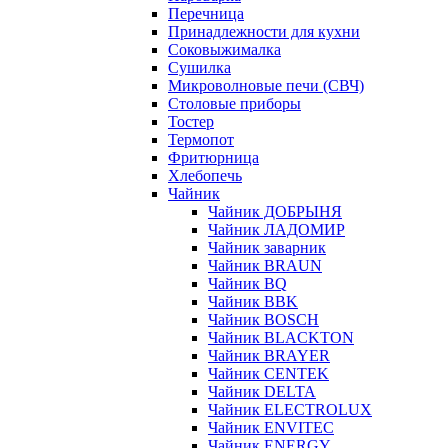
Перечница
Принадлежности для кухни
Соковыжималка
Сушилка
Микроволновые печи (СВЧ)
Столовые приборы
Тостер
Термопот
Фритюрница
Хлебопечь
Чайник
Чайник ДОБРЫНЯ
Чайник ЛАДОМИР
Чайник заварник
Чайник BRAUN
Чайник BQ
Чайник BBK
Чайник BOSCH
Чайник BLACKTON
Чайник BRAYER
Чайник CENTEK
Чайник DELTA
Чайник ELECTROLUX
Чайник ENVITEC
Чайник ENERGY