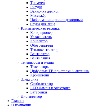
Триммер
Бигуди
Ванночка для ног
Массажёр
Набор маникюрно-педикюрный
Сауна для лица
Климатическая техника
Кондиционер
Увлажнитель
Конвектор
Обогреватели
Тепловентилятор
Вентилятор
Вентиляция
Телевизоры и медиа
Телевизоры
Цифровые ТВ приставки и антенны
Кронштейн
Электрика
Стабилизатор
LED Лампы и электрика
Батарейки
Дистиллятор
Главная
О компании