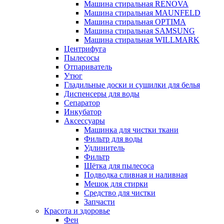
Машина стиральная RENOVA
Машина стиральная MAUNFELD
Машина стиральная OPTIMA
Машина стиральная SAMSUNG
Машина стиральная WILLMARK
Центрифуга
Пылесосы
Отпариватель
Утюг
Гладильные доски и сушилки для белья
Диспенсеры для воды
Сепаратор
Инкубатор
Аксессуары
Машинка для чистки ткани
Фильтр для воды
Удлинитель
Фильтр
Шётка для пылесоса
Подводка сливная и наливная
Мешок для стирки
Средство для чистки
Запчасти
Красота и здоровье
Фен