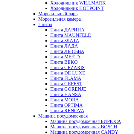
Холодильник WILLMARK
Холодильник HOTPOINT
Морозильный ларь
Морозильная камера
Плиты
Плита ДАРИНА
Плита MAUNFELD
Плита ЗЛАТА
Плита ЛАДА
Плита ЛЫСЬВА
Плита МЕЧТА
Плита BEKO
Плита CEZARIS
Плита DE LUXE
Плита FLAMA
Плита GEFEST
Плита GORENJE
Плита HANSA
Плита MORA
Плита OPTIMA
Плита RENOVA
Машина посудомоечная
Машина посудомоечная БИРЮСА
Машина посудомоечная BOSCH
Машина посудомоечная CANDY