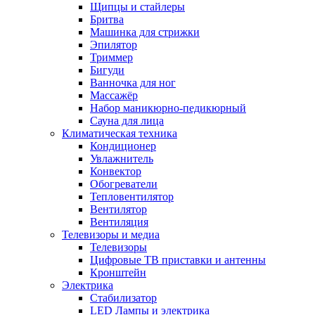
Щипцы и стайлеры
Бритва
Машинка для стрижки
Эпилятор
Триммер
Бигуди
Ванночка для ног
Массажёр
Набор маникюрно-педикюрный
Сауна для лица
Климатическая техника
Кондиционер
Увлажнитель
Конвектор
Обогреватели
Тепловентилятор
Вентилятор
Вентиляция
Телевизоры и медиа
Телевизоры
Цифровые ТВ приставки и антенны
Кронштейн
Электрика
Стабилизатор
LED Лампы и электрика