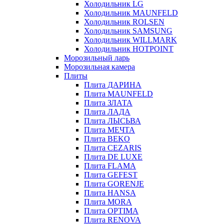
Холодильник LG
Холодильник MAUNFELD
Холодильник ROLSEN
Холодильник SAMSUNG
Холодильник WILLMARK
Холодильник HOTPOINT
Морозильный ларь
Морозильная камера
Плиты
Плита ДАРИНА
Плита MAUNFELD
Плита ЗЛАТА
Плита ЛАДА
Плита ЛЫСЬВА
Плита МЕЧТА
Плита BEKO
Плита CEZARIS
Плита DE LUXE
Плита FLAMA
Плита GEFEST
Плита GORENJE
Плита HANSA
Плита MORA
Плита OPTIMA
Плита RENOVA