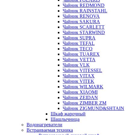
Чайник REDMOND
Чайник RAINSTAHL
Чайник RENOVA
Чайник SAKURA
Чайник SCARLETT
Чайник STARWIND
Чайник SUPRA
Чайник TEFAL
Чайник TECO
Чайник TUAREX
Чайник VETTA
Чайник VLK
Чайник VITESSEL
Чайник VITAX
Чайник VITEK
Чайник WILMARK
Чайник XIAOMI
Чайник ZEIDAN
Чайник ZIMBER ZM
Чайник ZIGMUND&SHTAIN
Шкаф жарочный
Шашлычница
Водонагреватели
Встраиваемая техника