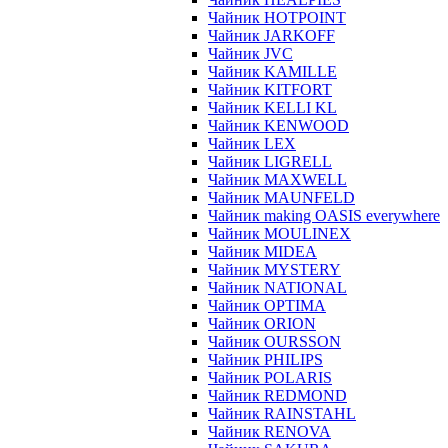
Чайник HOTPOINT
Чайник JARKOFF
Чайник JVC
Чайник KAMILLE
Чайник KITFORT
Чайник KELLI KL
Чайник KENWOOD
Чайник LEX
Чайник LIGRELL
Чайник MAXWELL
Чайник MAUNFELD
Чайник making OASIS everywhere
Чайник MOULINEX
Чайник MIDEA
Чайник MYSTERY
Чайник NATIONAL
Чайник OPTIMA
Чайник ORION
Чайник OURSSON
Чайник PHILIPS
Чайник POLARIS
Чайник REDMOND
Чайник RAINSTAHL
Чайник RENOVA