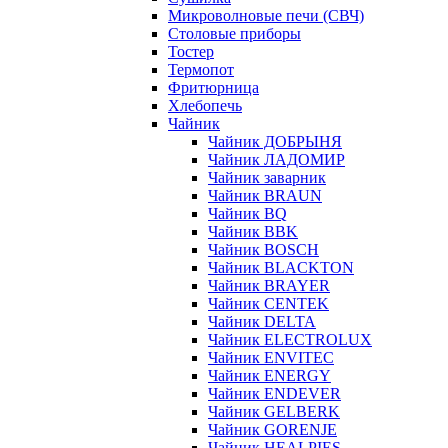
Микроволновые печи (СВЧ)
Столовые приборы
Тостер
Термопот
Фритюрница
Хлебопечь
Чайник
Чайник ДОБРЫНЯ
Чайник ЛАДОМИР
Чайник заварник
Чайник BRAUN
Чайник BQ
Чайник BBK
Чайник BOSCH
Чайник BLACKTON
Чайник BRAYER
Чайник CENTEK
Чайник DELTA
Чайник ELECTROLUX
Чайник ENVITEC
Чайник ENERGY
Чайник ENDEVER
Чайник GELBERK
Чайник GORENJE
Чайник HEALPIES