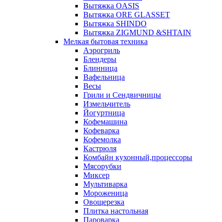
Вытяжка OASIS
Вытяжка ORE GLASSET
Вытяжка SHINDO
Вытяжка ZIGMUND &SHTAIN
Мелкая бытовая техника
Аэрогриль
Блендеры
Блинница
Вафельница
Весы
Грили и Сендвичницы
Измельчитель
Йогуртница
Кофемашина
Кофеварка
Кофемолка
Кастрюля
Комбайн кухонный,процессоры
Мясорубки
Миксер
Мультиварка
Мороженица
Овощерезка
Плитка настольная
Пароварка