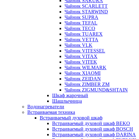
Чайник SAKURA
Чайник SCARLETT
Чайник STARWIND
Чайник SUPRA
Чайник TEFAL
Чайник TECO
Чайник TUAREX
Чайник VETTA
Чайник VLK
Чайник VITESSEL
Чайник VITAX
Чайник VITEK
Чайник WILMARK
Чайник XIAOMI
Чайник ZEIDAN
Чайник ZIMBER ZM
Чайник ZIGMUND&SHTAIN
Шкаф жарочный
Шашлычница
Водонагреватели
Встраиваемая техника
Встраиваемый духовой шкаф
Встраиваемый духовой шкаф BEKO
Встраиваемый духовой шкаф BOSCH
Встраиваемый духовой шкаф DARINA