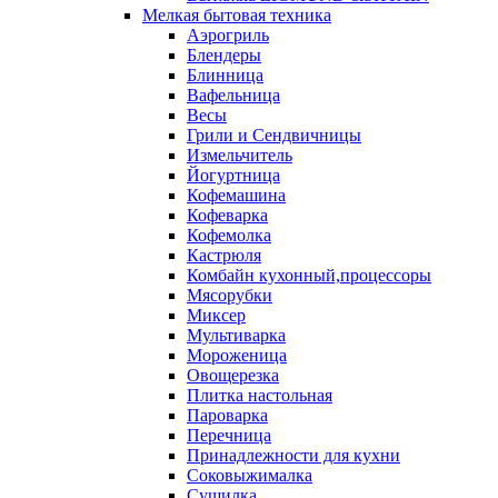
Мелкая бытовая техника
Аэрогриль
Блендеры
Блинница
Вафельница
Весы
Грили и Сендвичницы
Измельчитель
Йогуртница
Кофемашина
Кофеварка
Кофемолка
Кастрюля
Комбайн кухонный,процессоры
Мясорубки
Миксер
Мультиварка
Мороженица
Овощерезка
Плитка настольная
Пароварка
Перечница
Принадлежности для кухни
Соковыжималка
Сушилка