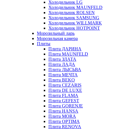
Холодильник LG
Холодильник MAUNFELD
Холодильник ROLSEN
Холодильник SAMSUNG
Холодильник WILLMARK
Холодильник HOTPOINT
Морозильный ларь
Морозильная камера
Плиты
Плита ДАРИНА
Плита MAUNFELD
Плита ЗЛАТА
Плита ЛАДА
Плита ЛЫСЬВА
Плита МЕЧТА
Плита BEKO
Плита CEZARIS
Плита DE LUXE
Плита FLAMA
Плита GEFEST
Плита GORENJE
Плита HANSA
Плита MORA
Плита OPTIMA
Плита RENOVA