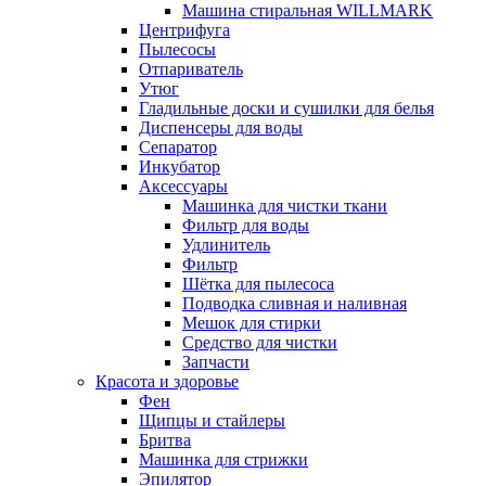
Машина стиральная WILLMARK
Центрифуга
Пылесосы
Отпариватель
Утюг
Гладильные доски и сушилки для белья
Диспенсеры для воды
Сепаратор
Инкубатор
Аксессуары
Машинка для чистки ткани
Фильтр для воды
Удлинитель
Фильтр
Шётка для пылесоса
Подводка сливная и наливная
Мешок для стирки
Средство для чистки
Запчасти
Красота и здоровье
Фен
Щипцы и стайлеры
Бритва
Машинка для стрижки
Эпилятор