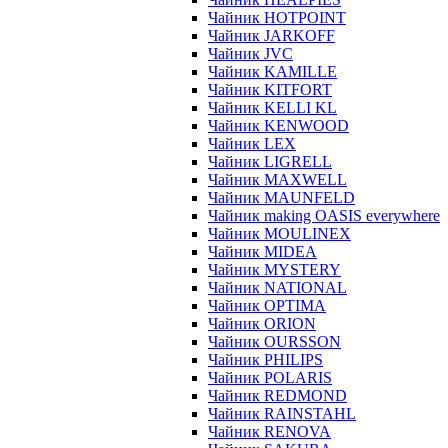
Чайник HOTPOINT
Чайник JARKOFF
Чайник JVC
Чайник KAMILLE
Чайник KITFORT
Чайник KELLI KL
Чайник KENWOOD
Чайник LEX
Чайник LIGRELL
Чайник MAXWELL
Чайник MAUNFELD
Чайник making OASIS everywhere
Чайник MOULINEX
Чайник MIDEA
Чайник MYSTERY
Чайник NATIONAL
Чайник OPTIMA
Чайник ORION
Чайник OURSSON
Чайник PHILIPS
Чайник POLARIS
Чайник REDMOND
Чайник RAINSTAHL
Чайник RENOVA