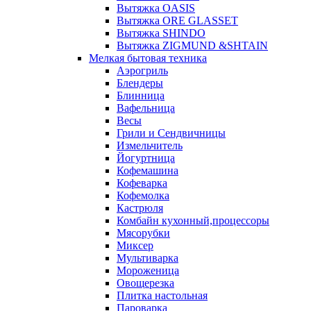
Вытяжка OASIS
Вытяжка ORE GLASSET
Вытяжка SHINDO
Вытяжка ZIGMUND &SHTAIN
Мелкая бытовая техника
Аэрогриль
Блендеры
Блинница
Вафельница
Весы
Грили и Сендвичницы
Измельчитель
Йогуртница
Кофемашина
Кофеварка
Кофемолка
Кастрюля
Комбайн кухонный,процессоры
Мясорубки
Миксер
Мультиварка
Мороженица
Овощерезка
Плитка настольная
Пароварка