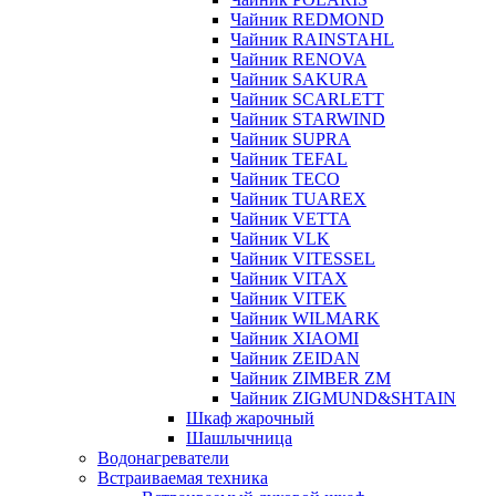
Чайник REDMOND
Чайник RAINSTAHL
Чайник RENOVA
Чайник SAKURA
Чайник SCARLETT
Чайник STARWIND
Чайник SUPRA
Чайник TEFAL
Чайник TECO
Чайник TUAREX
Чайник VETTA
Чайник VLK
Чайник VITESSEL
Чайник VITAX
Чайник VITEK
Чайник WILMARK
Чайник XIAOMI
Чайник ZEIDAN
Чайник ZIMBER ZM
Чайник ZIGMUND&SHTAIN
Шкаф жарочный
Шашлычница
Водонагреватели
Встраиваемая техника