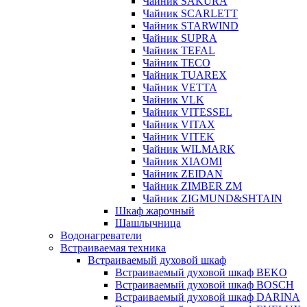
Чайник SAKURA
Чайник SCARLETT
Чайник STARWIND
Чайник SUPRA
Чайник TEFAL
Чайник TECO
Чайник TUAREX
Чайник VETTA
Чайник VLK
Чайник VITESSEL
Чайник VITAX
Чайник VITEK
Чайник WILMARK
Чайник XIAOMI
Чайник ZEIDAN
Чайник ZIMBER ZM
Чайник ZIGMUND&SHTAIN
Шкаф жарочный
Шашлычница
Водонагреватели
Встраиваемая техника
Встраиваемый духовой шкаф
Встраиваемый духовой шкаф BEKO
Встраиваемый духовой шкаф BOSCH
Встраиваемый духовой шкаф DARINA