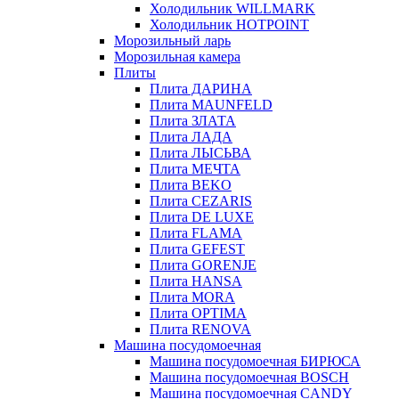
Холодильник WILLMARK
Холодильник HOTPOINT
Морозильный ларь
Морозильная камера
Плиты
Плита ДАРИНА
Плита MAUNFELD
Плита ЗЛАТА
Плита ЛАДА
Плита ЛЫСЬВА
Плита МЕЧТА
Плита BEKO
Плита CEZARIS
Плита DE LUXE
Плита FLAMA
Плита GEFEST
Плита GORENJE
Плита HANSA
Плита MORA
Плита OPTIMA
Плита RENOVA
Машина посудомоечная
Машина посудомоечная БИРЮСА
Машина посудомоечная BOSCH
Машина посудомоечная CANDY