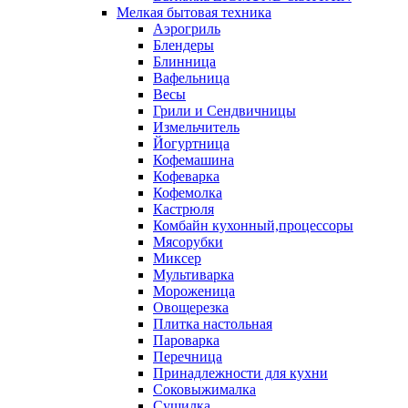
Мелкая бытовая техника
Аэрогриль
Блендеры
Блинница
Вафельница
Весы
Грили и Сендвичницы
Измельчитель
Йогуртница
Кофемашина
Кофеварка
Кофемолка
Кастрюля
Комбайн кухонный,процессоры
Мясорубки
Миксер
Мультиварка
Мороженица
Овощерезка
Плитка настольная
Пароварка
Перечница
Принадлежности для кухни
Соковыжималка
Сушилка