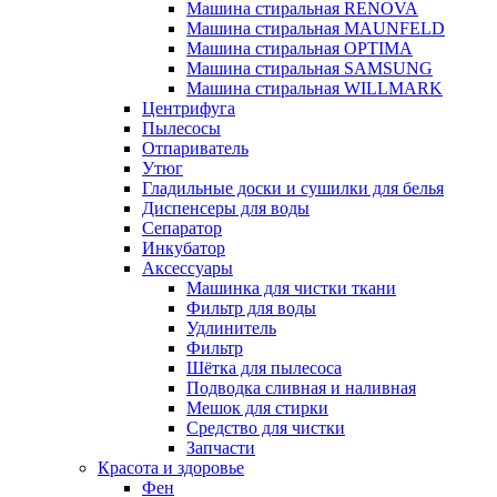
Машина стиральная RENOVA
Машина стиральная MAUNFELD
Машина стиральная OPTIMA
Машина стиральная SAMSUNG
Машина стиральная WILLMARK
Центрифуга
Пылесосы
Отпариватель
Утюг
Гладильные доски и сушилки для белья
Диспенсеры для воды
Сепаратор
Инкубатор
Аксессуары
Машинка для чистки ткани
Фильтр для воды
Удлинитель
Фильтр
Шётка для пылесоса
Подводка сливная и наливная
Мешок для стирки
Средство для чистки
Запчасти
Красота и здоровье
Фен