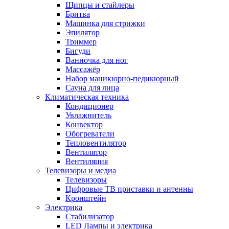
Щипцы и стайлеры
Бритва
Машинка для стрижки
Эпилятор
Триммер
Бигуди
Ванночка для ног
Массажёр
Набор маникюрно-педикюрный
Сауна для лица
Климатическая техника
Кондиционер
Увлажнитель
Конвектор
Обогреватели
Тепловентилятор
Вентилятор
Вентиляция
Телевизоры и медиа
Телевизоры
Цифровые ТВ приставки и антенны
Кронштейн
Электрика
Стабилизатор
LED Лампы и электрика