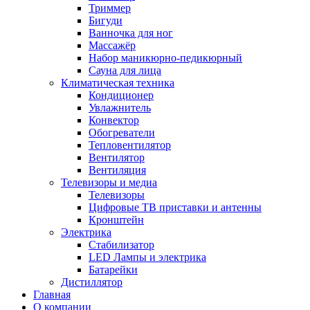
Триммер
Бигуди
Ванночка для ног
Массажёр
Набор маникюрно-педикюрный
Сауна для лица
Климатическая техника
Кондиционер
Увлажнитель
Конвектор
Обогреватели
Тепловентилятор
Вентилятор
Вентиляция
Телевизоры и медиа
Телевизоры
Цифровые ТВ приставки и антенны
Кронштейн
Электрика
Стабилизатор
LED Лампы и электрика
Батарейки
Дистиллятор
Главная
О компании