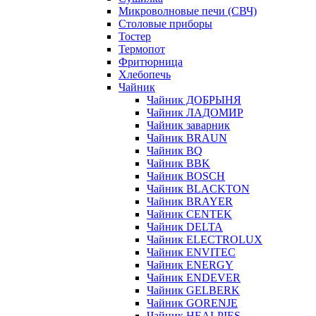
Микроволновые печи (СВЧ)
Столовые приборы
Тостер
Термопот
Фритюрница
Хлебопечь
Чайник
Чайник ДОБРЫНЯ
Чайник ЛАДОМИР
Чайник заварник
Чайник BRAUN
Чайник BQ
Чайник BBK
Чайник BOSCH
Чайник BLACKTON
Чайник BRAYER
Чайник CENTEK
Чайник DELTA
Чайник ELECTROLUX
Чайник ENVITEC
Чайник ENERGY
Чайник ENDEVER
Чайник GELBERK
Чайник GORENJE
Чайник HEALPIES