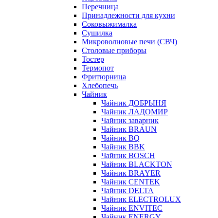
Перечница
Принадлежности для кухни
Соковыжималка
Сушилка
Микроволновые печи (СВЧ)
Столовые приборы
Тостер
Термопот
Фритюрница
Хлебопечь
Чайник
Чайник ДОБРЫНЯ
Чайник ЛАДОМИР
Чайник заварник
Чайник BRAUN
Чайник BQ
Чайник BBK
Чайник BOSCH
Чайник BLACKTON
Чайник BRAYER
Чайник CENTEK
Чайник DELTA
Чайник ELECTROLUX
Чайник ENVITEC
Чайник ENERGY