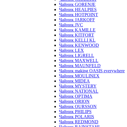
Чайник GORENJE
Чайник HEALPIES
Чайник HOTPOINT
Чайник JARKOFF
Чайник JVC
Чайник KAMILLE
Чайник KITFORT
Чайник KELLI KL
Чайник KENWOOD
Чайник LEX
Чайник LIGRELL
Чайник MAXWELL
Чайник MAUNFELD
Чайник making OASIS everywhere
Чайник MOULINEX
Чайник MIDEA
Чайник MYSTERY
Чайник NATIONAL
Чайник OPTIMA
Чайник ORION
Чайник OURSSON
Чайник PHILIPS
Чайник POLARIS
Чайник REDMOND
Чайник RAINSTAHL