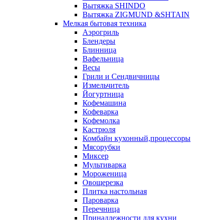
Вытяжка SHINDO
Вытяжка ZIGMUND &SHTAIN
Мелкая бытовая техника
Аэрогриль
Блендеры
Блинница
Вафельница
Весы
Грили и Сендвичницы
Измельчитель
Йогуртница
Кофемашина
Кофеварка
Кофемолка
Кастрюля
Комбайн кухонный,процессоры
Мясорубки
Миксер
Мультиварка
Мороженица
Овощерезка
Плитка настольная
Пароварка
Перечница
Принадлежности для кухни