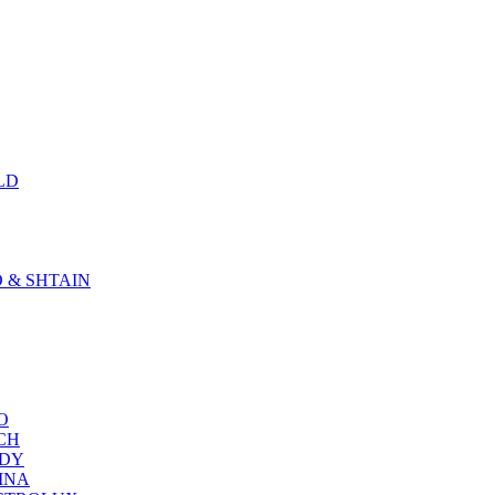
LD
D & SHTAIN
KO
SCH
NDY
RINA