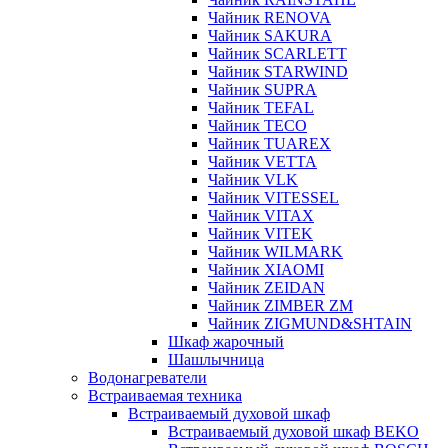
Чайник RENOVA
Чайник SAKURA
Чайник SCARLETT
Чайник STARWIND
Чайник SUPRA
Чайник TEFAL
Чайник TECO
Чайник TUAREX
Чайник VETTA
Чайник VLK
Чайник VITESSEL
Чайник VITAX
Чайник VITEK
Чайник WILMARK
Чайник XIAOMI
Чайник ZEIDAN
Чайник ZIMBER ZM
Чайник ZIGMUND&SHTAIN
Шкаф жарочный
Шашлычница
Водонагреватели
Встраиваемая техника
Встраиваемый духовой шкаф
Встраиваемый духовой шкаф BEKO