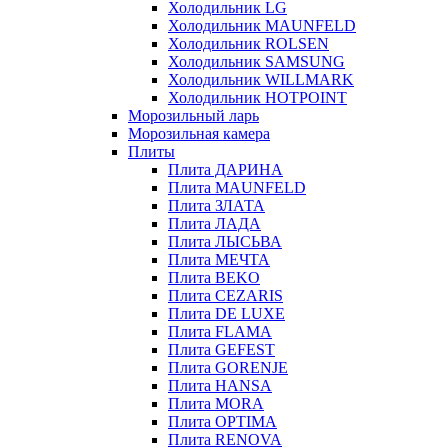
Холодильник LG
Холодильник MAUNFELD
Холодильник ROLSEN
Холодильник SAMSUNG
Холодильник WILLMARK
Холодильник HOTPOINT
Морозильный ларь
Морозильная камера
Плиты
Плита ДАРИНА
Плита MAUNFELD
Плита ЗЛАТА
Плита ЛАДА
Плита ЛЫСЬВА
Плита МЕЧТА
Плита BEKO
Плита CEZARIS
Плита DE LUXE
Плита FLAMA
Плита GEFEST
Плита GORENJE
Плита HANSA
Плита MORA
Плита OPTIMA
Плита RENOVA