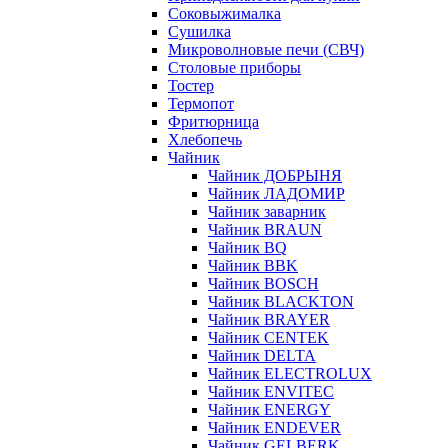
Соковыжималка
Сушилка
Микроволновые печи (СВЧ)
Столовые приборы
Тостер
Термопот
Фритюрница
Хлебопечь
Чайник
Чайник ДОБРЫНЯ
Чайник ЛАДОМИР
Чайник заварник
Чайник BRAUN
Чайник BQ
Чайник BBK
Чайник BOSCH
Чайник BLACKTON
Чайник BRAYER
Чайник CENTEK
Чайник DELTA
Чайник ELECTROLUX
Чайник ENVITEC
Чайник ENERGY
Чайник ENDEVER
Чайник GELBERK