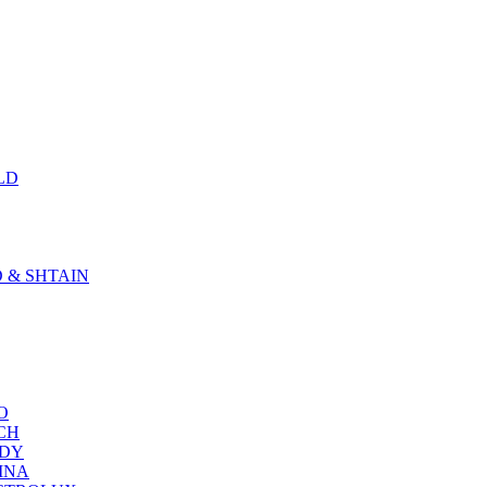
LD
D & SHTAIN
KO
SCH
NDY
RINA