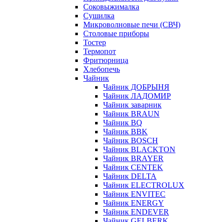
Соковыжималка
Сушилка
Микроволновые печи (СВЧ)
Столовые приборы
Тостер
Термопот
Фритюрница
Хлебопечь
Чайник
Чайник ДОБРЫНЯ
Чайник ЛАДОМИР
Чайник заварник
Чайник BRAUN
Чайник BQ
Чайник BBK
Чайник BOSCH
Чайник BLACKTON
Чайник BRAYER
Чайник CENTEK
Чайник DELTA
Чайник ELECTROLUX
Чайник ENVITEC
Чайник ENERGY
Чайник ENDEVER
Чайник GELBERK