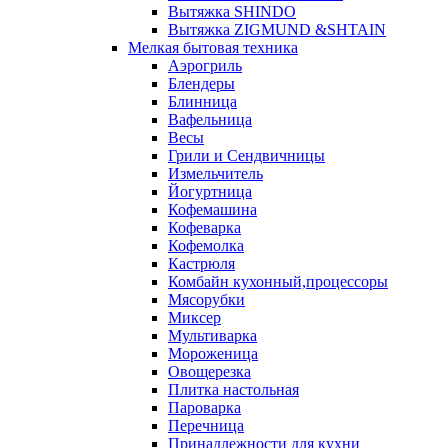
Вытяжка SHINDO
Вытяжка ZIGMUND &SHTAIN
Мелкая бытовая техника
Аэрогриль
Блендеры
Блинница
Вафельница
Весы
Грили и Сендвичницы
Измельчитель
Йогуртница
Кофемашина
Кофеварка
Кофемолка
Кастрюля
Комбайн кухонный,процессоры
Мясорубки
Миксер
Мультиварка
Мороженица
Овощерезка
Плитка настольная
Пароварка
Перечница
Принадлежности для кухни