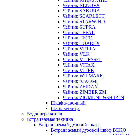
Чайник RENOVA
Чайник SAKURA
Чайник SCARLETT
Чайник STARWIND
Чайник SUPRA
Чайник TEFAL
Чайник TECO
Чайник TUAREX
Чайник VETTA
Чайник VLK
Чайник VITESSEL
Чайник VITAX
Чайник VITEK
Чайник WILMARK
Чайник XIAOMI
Чайник ZEIDAN
Чайник ZIMBER ZM
Чайник ZIGMUND&SHTAIN
Шкаф жарочный
Шашлычница
Водонагреватели
Встраиваемая техника
Встраиваемый духовой шкаф
Встраиваемый духовой шкаф BEKO