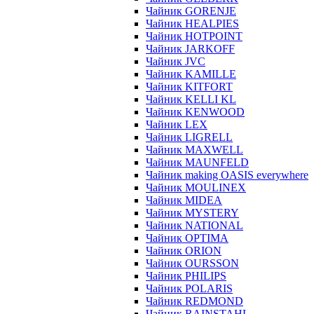
Чайник GORENJE
Чайник HEALPIES
Чайник HOTPOINT
Чайник JARKOFF
Чайник JVC
Чайник KAMILLE
Чайник KITFORT
Чайник KELLI KL
Чайник KENWOOD
Чайник LEX
Чайник LIGRELL
Чайник MAXWELL
Чайник MAUNFELD
Чайник making OASIS everywhere
Чайник MOULINEX
Чайник MIDEA
Чайник MYSTERY
Чайник NATIONAL
Чайник OPTIMA
Чайник ORION
Чайник OURSSON
Чайник PHILIPS
Чайник POLARIS
Чайник REDMOND
Чайник RAINSTAHL