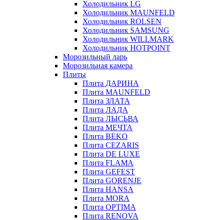
Холодильник LG
Холодильник MAUNFELD
Холодильник ROLSEN
Холодильник SAMSUNG
Холодильник WILLMARK
Холодильник HOTPOINT
Морозильный ларь
Морозильная камера
Плиты
Плита ДАРИНА
Плита MAUNFELD
Плита ЗЛАТА
Плита ЛАДА
Плита ЛЫСЬВА
Плита МЕЧТА
Плита BEKO
Плита CEZARIS
Плита DE LUXE
Плита FLAMA
Плита GEFEST
Плита GORENJE
Плита HANSA
Плита MORA
Плита OPTIMA
Плита RENOVA