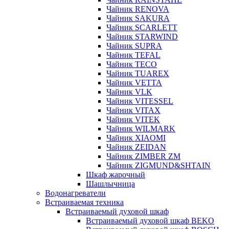
Чайник RENOVA
Чайник SAKURA
Чайник SCARLETT
Чайник STARWIND
Чайник SUPRA
Чайник TEFAL
Чайник TECO
Чайник TUAREX
Чайник VETTA
Чайник VLK
Чайник VITESSEL
Чайник VITAX
Чайник VITEK
Чайник WILMARK
Чайник XIAOMI
Чайник ZEIDAN
Чайник ZIMBER ZM
Чайник ZIGMUND&SHTAIN
Шкаф жарочный
Шашлычница
Водонагреватели
Встраиваемая техника
Встраиваемый духовой шкаф
Встраиваемый духовой шкаф BEKO