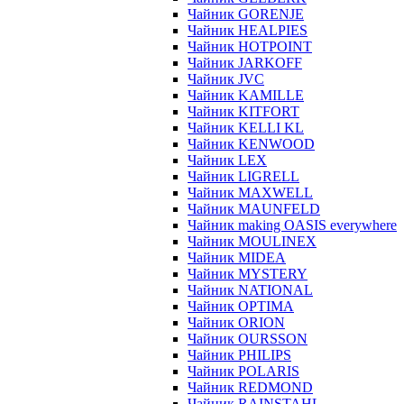
Чайник GORENJE
Чайник HEALPIES
Чайник HOTPOINT
Чайник JARKOFF
Чайник JVC
Чайник KAMILLE
Чайник KITFORT
Чайник KELLI KL
Чайник KENWOOD
Чайник LEX
Чайник LIGRELL
Чайник MAXWELL
Чайник MAUNFELD
Чайник making OASIS everywhere
Чайник MOULINEX
Чайник MIDEA
Чайник MYSTERY
Чайник NATIONAL
Чайник OPTIMA
Чайник ORION
Чайник OURSSON
Чайник PHILIPS
Чайник POLARIS
Чайник REDMOND
Чайник RAINSTAHL