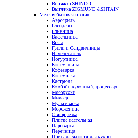
Вытяжка SHINDO
Вытяжка ZIGMUND &SHTAIN
Мелкая бытовая техника
Аэрогриль
Блендеры
Блинница
Вафельница
Весы
Грили и Сендвичницы
Измельчитель
Йогуртница
Кофемашина
Кофеварка
Кофемолка
Кастрюля
Комбайн кухонный,процессоры
Мясорубки
Миксер
Мультиварка
Мороженица
Овощерезка
Плитка настольная
Пароварка
Перечница
Принадлежности для кухни