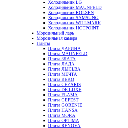
Холодильник LG
Холодильник MAUNFELD
Холодильник ROLSEN
Холодильник SAMSUNG
Холодильник WILLMARK
Холодильник HOTPOINT
Морозильный ларь
Морозильная камера
Плиты
Плита ДАРИНА
Плита MAUNFELD
Плита ЗЛАТА
Плита ЛАДА
Плита ЛЫСЬВА
Плита МЕЧТА
Плита BEKO
Плита CEZARIS
Плита DE LUXE
Плита FLAMA
Плита GEFEST
Плита GORENJE
Плита HANSA
Плита MORA
Плита OPTIMA
Плита RENOVA