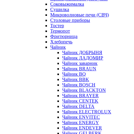
Соковыжималка
Сушилка
Микроволновые печи (СВЧ)
Столовые приборы
Тостер
Термопот
Фритюрница
Хлебопечь
Чайник
Чайник ДОБРЫНЯ
Чайник ЛАДОМИР
Чайник заварник
Чайник BRAUN
Чайник BQ
Чайник BBK
Чайник BOSCH
Чайник BLACKTON
Чайник BRAYER
Чайник CENTEK
Чайник DELTA
Чайник ELECTROLUX
Чайник ENVITEC
Чайник ENERGY
Чайник ENDEVER
Чайник GELBERK