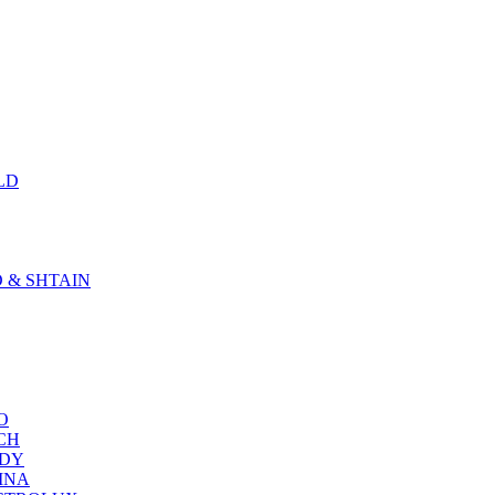
LD
D & SHTAIN
KO
SCH
NDY
RINA