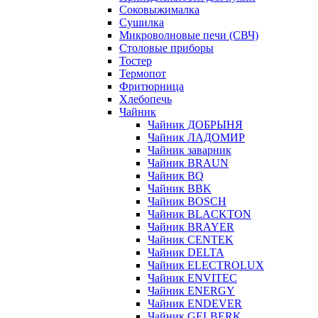
Соковыжималка
Сушилка
Микроволновые печи (СВЧ)
Столовые приборы
Тостер
Термопот
Фритюрница
Хлебопечь
Чайник
Чайник ДОБРЫНЯ
Чайник ЛАДОМИР
Чайник заварник
Чайник BRAUN
Чайник BQ
Чайник BBK
Чайник BOSCH
Чайник BLACKTON
Чайник BRAYER
Чайник CENTEK
Чайник DELTA
Чайник ELECTROLUX
Чайник ENVITEC
Чайник ENERGY
Чайник ENDEVER
Чайник GELBERK