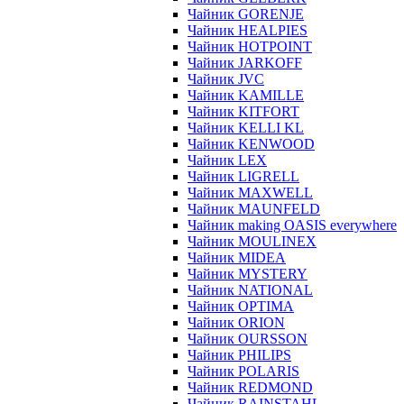
Чайник GORENJE
Чайник HEALPIES
Чайник HOTPOINT
Чайник JARKOFF
Чайник JVC
Чайник KAMILLE
Чайник KITFORT
Чайник KELLI KL
Чайник KENWOOD
Чайник LEX
Чайник LIGRELL
Чайник MAXWELL
Чайник MAUNFELD
Чайник making OASIS everywhere
Чайник MOULINEX
Чайник MIDEA
Чайник MYSTERY
Чайник NATIONAL
Чайник OPTIMA
Чайник ORION
Чайник OURSSON
Чайник PHILIPS
Чайник POLARIS
Чайник REDMOND
Чайник RAINSTAHL