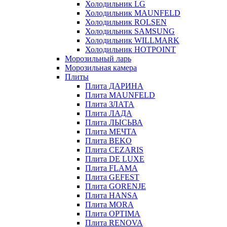
Холодильник LG
Холодильник MAUNFELD
Холодильник ROLSEN
Холодильник SAMSUNG
Холодильник WILLMARK
Холодильник HOTPOINT
Морозильный ларь
Морозильная камера
Плиты
Плита ДАРИНА
Плита MAUNFELD
Плита ЗЛАТА
Плита ЛАДА
Плита ЛЫСЬВА
Плита МЕЧТА
Плита BEKO
Плита CEZARIS
Плита DE LUXE
Плита FLAMA
Плита GEFEST
Плита GORENJE
Плита HANSA
Плита MORA
Плита OPTIMA
Плита RENOVA