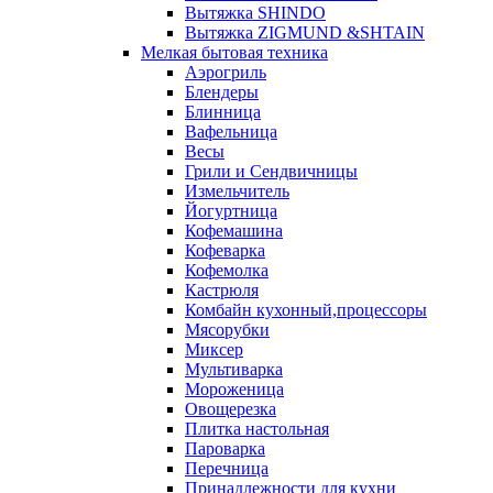
Вытяжка SHINDO
Вытяжка ZIGMUND &SHTAIN
Мелкая бытовая техника
Аэрогриль
Блендеры
Блинница
Вафельница
Весы
Грили и Сендвичницы
Измельчитель
Йогуртница
Кофемашина
Кофеварка
Кофемолка
Кастрюля
Комбайн кухонный,процессоры
Мясорубки
Миксер
Мультиварка
Мороженица
Овощерезка
Плитка настольная
Пароварка
Перечница
Принадлежности для кухни