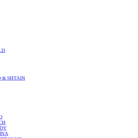
LD
D & SHTAIN
KO
SCH
NDY
RINA