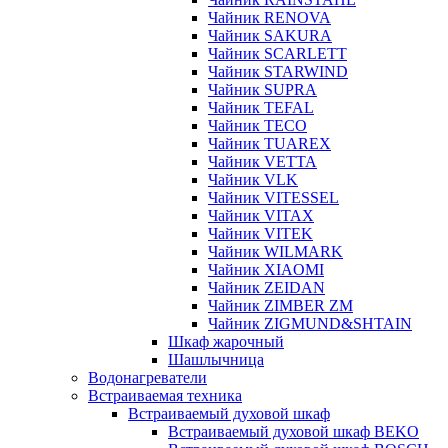
Чайник RENOVA
Чайник SAKURA
Чайник SCARLETT
Чайник STARWIND
Чайник SUPRA
Чайник TEFAL
Чайник TECO
Чайник TUAREX
Чайник VETTA
Чайник VLK
Чайник VITESSEL
Чайник VITAX
Чайник VITEK
Чайник WILMARK
Чайник XIAOMI
Чайник ZEIDAN
Чайник ZIMBER ZM
Чайник ZIGMUND&SHTAIN
Шкаф жарочный
Шашлычница
Водонагреватели
Встраиваемая техника
Встраиваемый духовой шкаф
Встраиваемый духовой шкаф BEKO