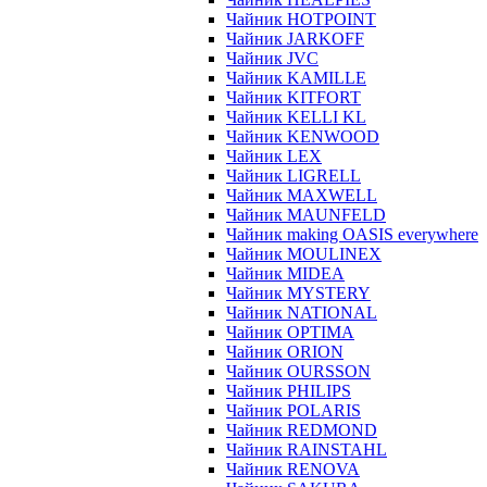
Чайник HOTPOINT
Чайник JARKOFF
Чайник JVC
Чайник KAMILLE
Чайник KITFORT
Чайник KELLI KL
Чайник KENWOOD
Чайник LEX
Чайник LIGRELL
Чайник MAXWELL
Чайник MAUNFELD
Чайник making OASIS everywhere
Чайник MOULINEX
Чайник MIDEA
Чайник MYSTERY
Чайник NATIONAL
Чайник OPTIMA
Чайник ORION
Чайник OURSSON
Чайник PHILIPS
Чайник POLARIS
Чайник REDMOND
Чайник RAINSTAHL
Чайник RENOVA