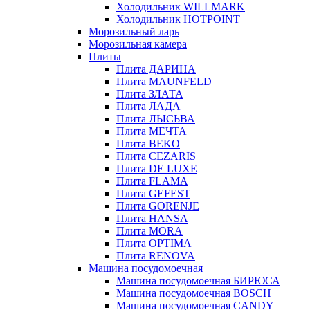
Холодильник WILLMARK
Холодильник HOTPOINT
Морозильный ларь
Морозильная камера
Плиты
Плита ДАРИНА
Плита MAUNFELD
Плита ЗЛАТА
Плита ЛАДА
Плита ЛЫСЬВА
Плита МЕЧТА
Плита BEKO
Плита CEZARIS
Плита DE LUXE
Плита FLAMA
Плита GEFEST
Плита GORENJE
Плита HANSA
Плита MORA
Плита OPTIMA
Плита RENOVA
Машина посудомоечная
Машина посудомоечная БИРЮСА
Машина посудомоечная BOSCH
Машина посудомоечная CANDY