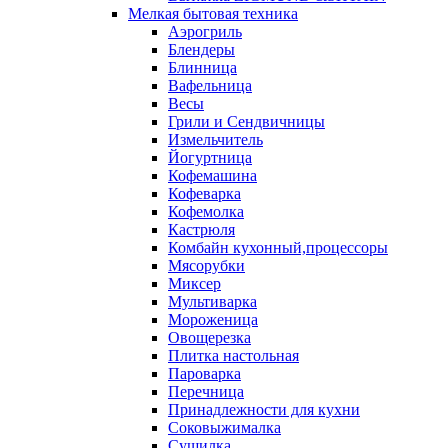
Мелкая бытовая техника
Аэрогриль
Блендеры
Блинница
Вафельница
Весы
Грили и Сендвичницы
Измельчитель
Йогуртница
Кофемашина
Кофеварка
Кофемолка
Кастрюля
Комбайн кухонный,процессоры
Мясорубки
Миксер
Мультиварка
Мороженица
Овощерезка
Плитка настольная
Пароварка
Перечница
Принадлежности для кухни
Соковыжималка
Сушилка