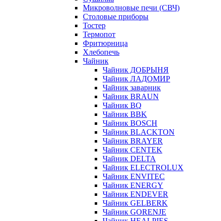
Микроволновые печи (СВЧ)
Столовые приборы
Тостер
Термопот
Фритюрница
Хлебопечь
Чайник
Чайник ДОБРЫНЯ
Чайник ЛАДОМИР
Чайник заварник
Чайник BRAUN
Чайник BQ
Чайник BBK
Чайник BOSCH
Чайник BLACKTON
Чайник BRAYER
Чайник CENTEK
Чайник DELTA
Чайник ELECTROLUX
Чайник ENVITEC
Чайник ENERGY
Чайник ENDEVER
Чайник GELBERK
Чайник GORENJE
Чайник HEALPIES