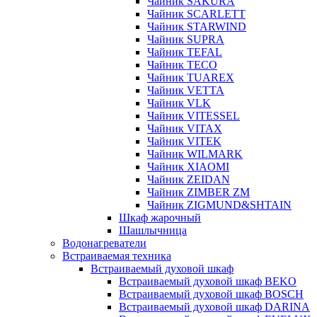
Чайник SAKURA
Чайник SCARLETT
Чайник STARWIND
Чайник SUPRA
Чайник TEFAL
Чайник TECO
Чайник TUAREX
Чайник VETTA
Чайник VLK
Чайник VITESSEL
Чайник VITAX
Чайник VITEK
Чайник WILMARK
Чайник XIAOMI
Чайник ZEIDAN
Чайник ZIMBER ZM
Чайник ZIGMUND&SHTAIN
Шкаф жарочный
Шашлычница
Водонагреватели
Встраиваемая техника
Встраиваемый духовой шкаф
Встраиваемый духовой шкаф BEKO
Встраиваемый духовой шкаф BOSCH
Встраиваемый духовой шкаф DARINA