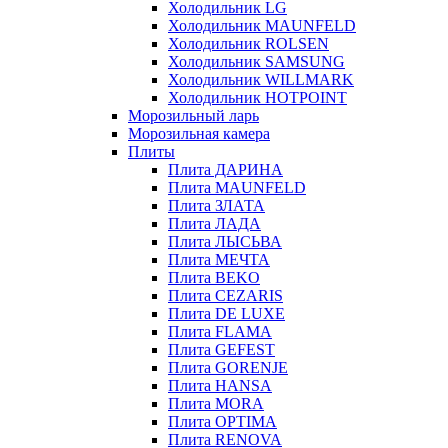
Холодильник LG
Холодильник MAUNFELD
Холодильник ROLSEN
Холодильник SAMSUNG
Холодильник WILLMARK
Холодильник HOTPOINT
Морозильный ларь
Морозильная камера
Плиты
Плита ДАРИНА
Плита MAUNFELD
Плита ЗЛАТА
Плита ЛАДА
Плита ЛЫСЬВА
Плита МЕЧТА
Плита BEKO
Плита CEZARIS
Плита DE LUXE
Плита FLAMA
Плита GEFEST
Плита GORENJE
Плита HANSA
Плита MORA
Плита OPTIMA
Плита RENOVA