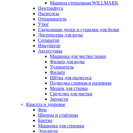
Машина стиральная WILLMARK
Центрифуга
Пылесосы
Отпариватель
Утюг
Гладильные доски и сушилки для белья
Диспенсеры для воды
Сепаратор
Инкубатор
Аксессуары
Машинка для чистки ткани
Фильтр для воды
Удлинитель
Фильтр
Шётка для пылесоса
Подводка сливная и наливная
Мешок для стирки
Средство для чистки
Запчасти
Красота и здоровье
Фен
Щипцы и стайлеры
Бритва
Машинка для стрижки
Эпилятор