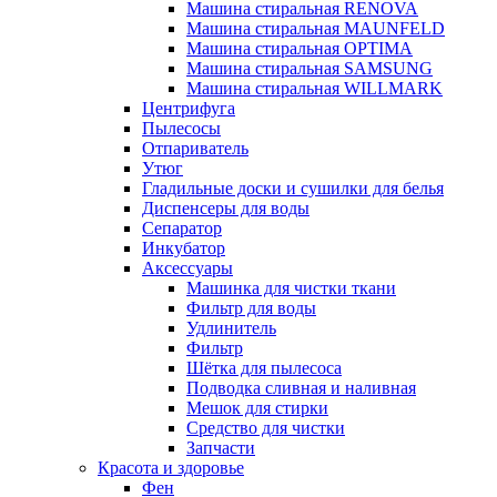
Машина стиральная RENOVA
Машина стиральная MAUNFELD
Машина стиральная OPTIMA
Машина стиральная SAMSUNG
Машина стиральная WILLMARK
Центрифуга
Пылесосы
Отпариватель
Утюг
Гладильные доски и сушилки для белья
Диспенсеры для воды
Сепаратор
Инкубатор
Аксессуары
Машинка для чистки ткани
Фильтр для воды
Удлинитель
Фильтр
Шётка для пылесоса
Подводка сливная и наливная
Мешок для стирки
Средство для чистки
Запчасти
Красота и здоровье
Фен