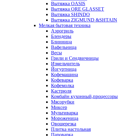
Вытяжка OASIS
Вытяжка ORE GLASSET
Вытяжка SHINDO
Вытяжка ZIGMUND &SHTAIN
Мелкая бытовая техника
Аэрогриль
Блендеры
Блинница
Вафельница
Весы
Грили и Сендвичницы
Измельчитель
Йогуртница
Кофемашина
Кофеварка
Кофемолка
Кастрюля
Комбайн кухонный,процессоры
Мясорубки
Миксер
Мультиварка
Мороженица
Овощерезка
Плитка настольная
Пароварка