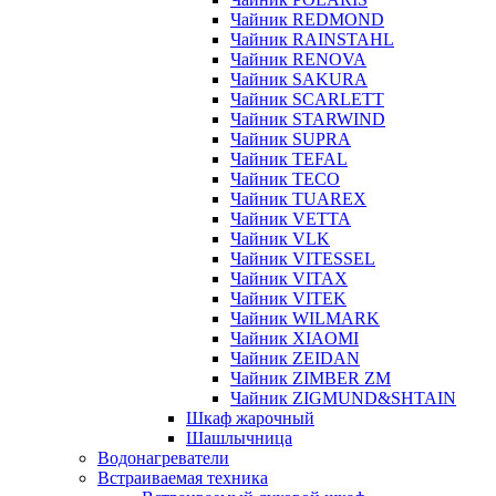
Чайник REDMOND
Чайник RAINSTAHL
Чайник RENOVA
Чайник SAKURA
Чайник SCARLETT
Чайник STARWIND
Чайник SUPRA
Чайник TEFAL
Чайник TECO
Чайник TUAREX
Чайник VETTA
Чайник VLK
Чайник VITESSEL
Чайник VITAX
Чайник VITEK
Чайник WILMARK
Чайник XIAOMI
Чайник ZEIDAN
Чайник ZIMBER ZM
Чайник ZIGMUND&SHTAIN
Шкаф жарочный
Шашлычница
Водонагреватели
Встраиваемая техника