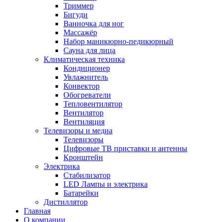
Триммер
Бигуди
Ванночка для ног
Массажёр
Набор маникюрно-педикюрный
Сауна для лица
Климатическая техника
Кондиционер
Увлажнитель
Конвектор
Обогреватели
Тепловентилятор
Вентилятор
Вентиляция
Телевизоры и медиа
Телевизоры
Цифровые ТВ приставки и антенны
Кронштейн
Электрика
Стабилизатор
LED Лампы и электрика
Батарейки
Дистиллятор
Главная
О компании