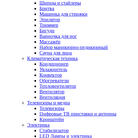
Щипцы и стайлеры
Бритва
Машинка для стрижки
Эпилятор
Триммер
Бигуди
Ванночка для ног
Массажёр
Набор маникюрно-педикюрный
Сауна для лица
Климатическая техника
Кондиционер
Увлажнитель
Конвектор
Обогреватели
Тепловентилятор
Вентилятор
Вентиляция
Телевизоры и медиа
Телевизоры
Цифровые ТВ приставки и антенны
Кронштейн
Электрика
Стабилизатор
LED Лампы и электрика