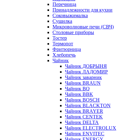
Перечница
Принадлежности для кухни
Соковыжималка
Сушилка
Микроволновые печи (СВЧ)
Столовые приборы
Тостер
Термопот
Фритюрница
Хлебопечь
Чайник
Чайник ДОБРЫНЯ
Чайник ЛАДОМИР
Чайник заварник
Чайник BRAUN
Чайник BQ
Чайник BBK
Чайник BOSCH
Чайник BLACKTON
Чайник BRAYER
Чайник CENTEK
Чайник DELTA
Чайник ELECTROLUX
Чайник ENVITEC
Чайник ENERGY