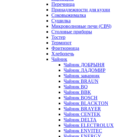
Перечница
Принадлежности для кухни
Соковыжималка
Сушилка
Микроволновые печи (СВЧ)
Столовые приборы
Тостер
Термопот
Фритюрница
Хлебопечь
Чайник
Чайник ДОБРЫНЯ
Чайник ЛАДОМИР
Чайник заварник
Чайник BRAUN
Чайник BQ
Чайник BBK
Чайник BOSCH
Чайник BLACKTON
Чайник BRAYER
Чайник CENTEK
Чайник DELTA
Чайник ELECTROLUX
Чайник ENVITEC
Чайник ENERGY