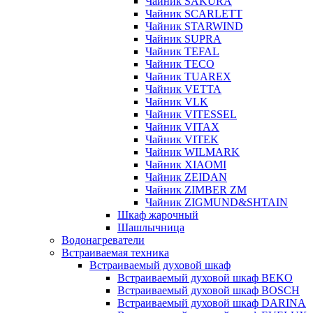
Чайник SAKURA
Чайник SCARLETT
Чайник STARWIND
Чайник SUPRA
Чайник TEFAL
Чайник TECO
Чайник TUAREX
Чайник VETTA
Чайник VLK
Чайник VITESSEL
Чайник VITAX
Чайник VITEK
Чайник WILMARK
Чайник XIAOMI
Чайник ZEIDAN
Чайник ZIMBER ZM
Чайник ZIGMUND&SHTAIN
Шкаф жарочный
Шашлычница
Водонагреватели
Встраиваемая техника
Встраиваемый духовой шкаф
Встраиваемый духовой шкаф BEKO
Встраиваемый духовой шкаф BOSCH
Встраиваемый духовой шкаф DARINA