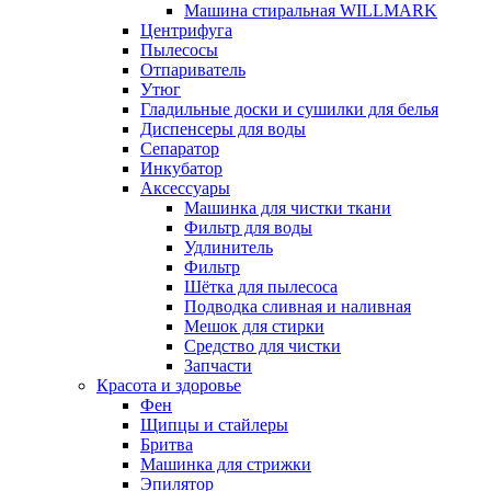
Машина стиральная WILLMARK
Центрифуга
Пылесосы
Отпариватель
Утюг
Гладильные доски и сушилки для белья
Диспенсеры для воды
Сепаратор
Инкубатор
Аксессуары
Машинка для чистки ткани
Фильтр для воды
Удлинитель
Фильтр
Шётка для пылесоса
Подводка сливная и наливная
Мешок для стирки
Средство для чистки
Запчасти
Красота и здоровье
Фен
Щипцы и стайлеры
Бритва
Машинка для стрижки
Эпилятор