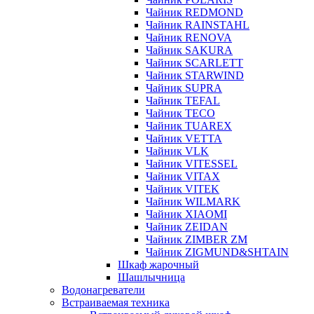
Чайник REDMOND
Чайник RAINSTAHL
Чайник RENOVA
Чайник SAKURA
Чайник SCARLETT
Чайник STARWIND
Чайник SUPRA
Чайник TEFAL
Чайник TECO
Чайник TUAREX
Чайник VETTA
Чайник VLK
Чайник VITESSEL
Чайник VITAX
Чайник VITEK
Чайник WILMARK
Чайник XIAOMI
Чайник ZEIDAN
Чайник ZIMBER ZM
Чайник ZIGMUND&SHTAIN
Шкаф жарочный
Шашлычница
Водонагреватели
Встраиваемая техника