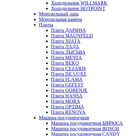
Холодильник WILLMARK
Холодильник HOTPOINT
Морозильный ларь
Морозильная камера
Плиты
Плита ДАРИНА
Плита MAUNFELD
Плита ЗЛАТА
Плита ЛАДА
Плита ЛЫСЬВА
Плита МЕЧТА
Плита BEKO
Плита CEZARIS
Плита DE LUXE
Плита FLAMA
Плита GEFEST
Плита GORENJE
Плита HANSA
Плита MORA
Плита OPTIMA
Плита RENOVA
Машина посудомоечная
Машина посудомоечная БИРЮСА
Машина посудомоечная BOSCH
Машина посудомоечная CANDY