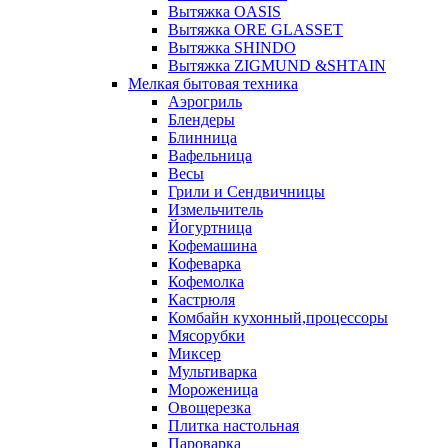
Вытяжка OASIS
Вытяжка ORE GLASSET
Вытяжка SHINDO
Вытяжка ZIGMUND &SHTAIN
Мелкая бытовая техника
Аэрогриль
Блендеры
Блинница
Вафельница
Весы
Грили и Сендвичницы
Измельчитель
Йогуртница
Кофемашина
Кофеварка
Кофемолка
Кастрюля
Комбайн кухонный,процессоры
Мясорубки
Миксер
Мультиварка
Мороженица
Овощерезка
Плитка настольная
Пароварка