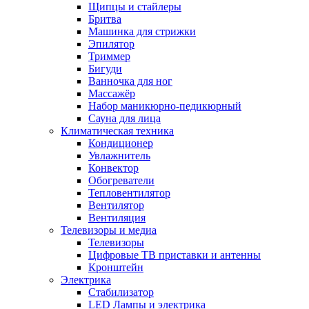
Щипцы и стайлеры
Бритва
Машинка для стрижки
Эпилятор
Триммер
Бигуди
Ванночка для ног
Массажёр
Набор маникюрно-педикюрный
Сауна для лица
Климатическая техника
Кондиционер
Увлажнитель
Конвектор
Обогреватели
Тепловентилятор
Вентилятор
Вентиляция
Телевизоры и медиа
Телевизоры
Цифровые ТВ приставки и антенны
Кронштейн
Электрика
Стабилизатор
LED Лампы и электрика