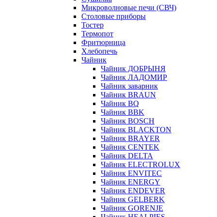
Микроволновые печи (СВЧ)
Столовые приборы
Тостер
Термопот
Фритюрница
Хлебопечь
Чайник
Чайник ДОБРЫНЯ
Чайник ЛАДОМИР
Чайник заварник
Чайник BRAUN
Чайник BQ
Чайник BBK
Чайник BOSCH
Чайник BLACKTON
Чайник BRAYER
Чайник CENTEK
Чайник DELTA
Чайник ELECTROLUX
Чайник ENVITEC
Чайник ENERGY
Чайник ENDEVER
Чайник GELBERK
Чайник GORENJE
Чайник HEALPIES