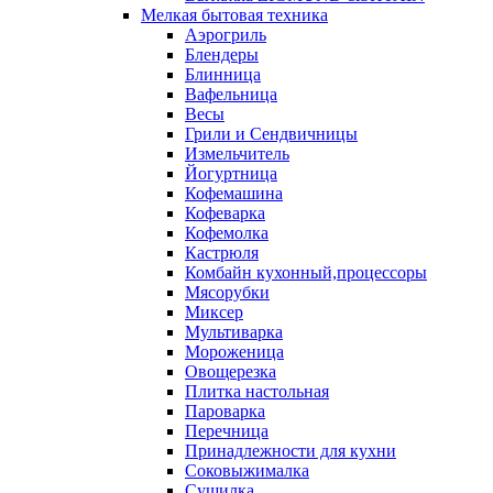
Мелкая бытовая техника
Аэрогриль
Блендеры
Блинница
Вафельница
Весы
Грили и Сендвичницы
Измельчитель
Йогуртница
Кофемашина
Кофеварка
Кофемолка
Кастрюля
Комбайн кухонный,процессоры
Мясорубки
Миксер
Мультиварка
Мороженица
Овощерезка
Плитка настольная
Пароварка
Перечница
Принадлежности для кухни
Соковыжималка
Сушилка