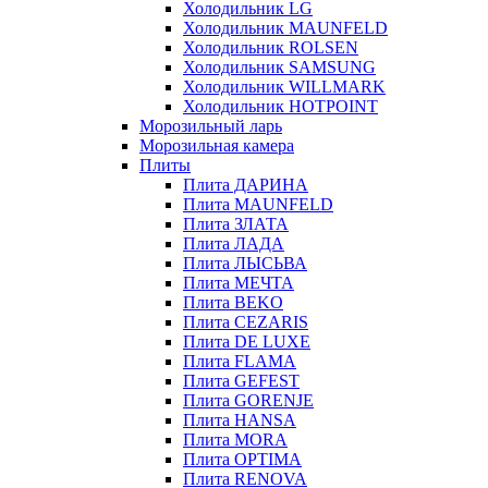
Холодильник LG
Холодильник MAUNFELD
Холодильник ROLSEN
Холодильник SAMSUNG
Холодильник WILLMARK
Холодильник HOTPOINT
Морозильный ларь
Морозильная камера
Плиты
Плита ДАРИНА
Плита MAUNFELD
Плита ЗЛАТА
Плита ЛАДА
Плита ЛЫСЬВА
Плита МЕЧТА
Плита BEKO
Плита CEZARIS
Плита DE LUXE
Плита FLAMA
Плита GEFEST
Плита GORENJE
Плита HANSA
Плита MORA
Плита OPTIMA
Плита RENOVA