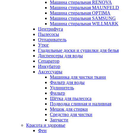
Машина стиральная RENOVA
Машина стиральная MAUNFELD
Машина стиральная OPTIMA
Машина стиральная SAMSUNG
Машина стиральная WILLMARK
Центрифуга
Пылесосы
Отпариватель
Утюг
Гладильные доски и сушилки для белья
Диспенсеры для воды
Сепаратор
Инкубатор
Аксессуары
Машинка для чистки ткани
Фильтр для воды
Удлинитель
Фильтр
Шётка для пылесоса
Подводка сливная и наливная
Мешок для стирки
Средство для чистки
Запчасти
Красота и здоровье
Фен