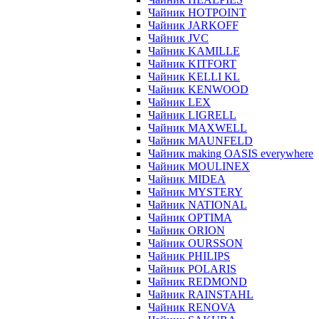
Чайник HOTPOINT
Чайник JARKOFF
Чайник JVC
Чайник KAMILLE
Чайник KITFORT
Чайник KELLI KL
Чайник KENWOOD
Чайник LEX
Чайник LIGRELL
Чайник MAXWELL
Чайник MAUNFELD
Чайник making OASIS everywhere
Чайник MOULINEX
Чайник MIDEA
Чайник MYSTERY
Чайник NATIONAL
Чайник OPTIMA
Чайник ORION
Чайник OURSSON
Чайник PHILIPS
Чайник POLARIS
Чайник REDMOND
Чайник RAINSTAHL
Чайник RENOVA