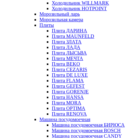
Холодильник WILLMARK
Холодильник HOTPOINT
Морозильный ларь
Морозильная камера
Плиты
Плита ДАРИНА
Плита MAUNFELD
Плита ЗЛАТА
Плита ЛАДА
Плита ЛЫСЬВА
Плита МЕЧТА
Плита BEKO
Плита CEZARIS
Плита DE LUXE
Плита FLAMA
Плита GEFEST
Плита GORENJE
Плита HANSA
Плита MORA
Плита OPTIMA
Плита RENOVA
Машина посудомоечная
Машина посудомоечная БИРЮСА
Машина посудомоечная BOSCH
Машина посудомоечная CANDY