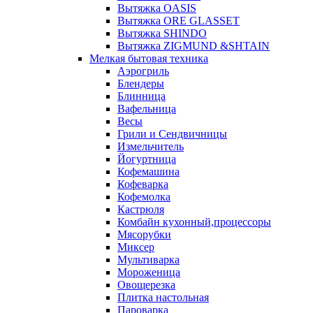
Вытяжка OASIS
Вытяжка ORE GLASSET
Вытяжка SHINDO
Вытяжка ZIGMUND &SHTAIN
Мелкая бытовая техника
Аэрогриль
Блендеры
Блинница
Вафельница
Весы
Грили и Сендвичницы
Измельчитель
Йогуртница
Кофемашина
Кофеварка
Кофемолка
Кастрюля
Комбайн кухонный,процессоры
Мясорубки
Миксер
Мультиварка
Мороженица
Овощерезка
Плитка настольная
Пароварка