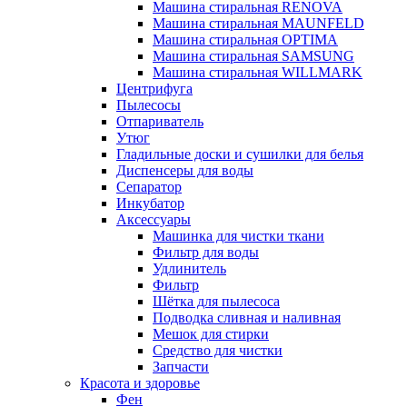
Машина стиральная RENOVA
Машина стиральная MAUNFELD
Машина стиральная OPTIMA
Машина стиральная SAMSUNG
Машина стиральная WILLMARK
Центрифуга
Пылесосы
Отпариватель
Утюг
Гладильные доски и сушилки для белья
Диспенсеры для воды
Сепаратор
Инкубатор
Аксессуары
Машинка для чистки ткани
Фильтр для воды
Удлинитель
Фильтр
Шётка для пылесоса
Подводка сливная и наливная
Мешок для стирки
Средство для чистки
Запчасти
Красота и здоровье
Фен