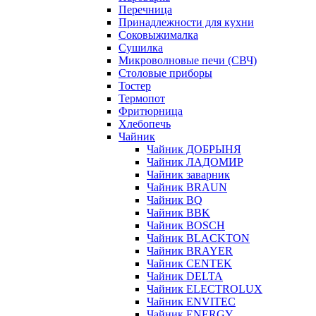
Перечница
Принадлежности для кухни
Соковыжималка
Сушилка
Микроволновые печи (СВЧ)
Столовые приборы
Тостер
Термопот
Фритюрница
Хлебопечь
Чайник
Чайник ДОБРЫНЯ
Чайник ЛАДОМИР
Чайник заварник
Чайник BRAUN
Чайник BQ
Чайник BBK
Чайник BOSCH
Чайник BLACKTON
Чайник BRAYER
Чайник CENTEK
Чайник DELTA
Чайник ELECTROLUX
Чайник ENVITEC
Чайник ENERGY