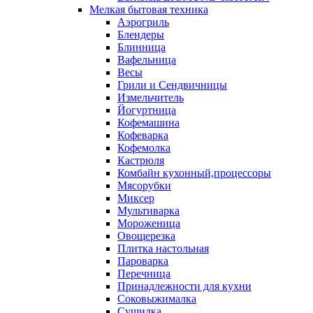
Мелкая бытовая техника
Аэрогриль
Блендеры
Блинница
Вафельница
Весы
Грили и Сендвичницы
Измельчитель
Йогуртница
Кофемашина
Кофеварка
Кофемолка
Кастрюля
Комбайн кухонный,процессоры
Мясорубки
Миксер
Мультиварка
Мороженица
Овощерезка
Плитка настольная
Пароварка
Перечница
Принадлежности для кухни
Соковыжималка
Сушилка