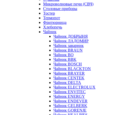
Микроволновые печи (СВЧ)
Столовые приборы
Тостер
Термопот
Фритюрница
Хлебопечь
Чайник
Чайник ДОБРЫНЯ
Чайник ЛАДОМИР
Чайник заварник
Чайник BRAUN
Чайник BQ
Чайник BBK
Чайник BOSCH
Чайник BLACKTON
Чайник BRAYER
Чайник CENTEK
Чайник DELTA
Чайник ELECTROLUX
Чайник ENVITEC
Чайник ENERGY
Чайник ENDEVER
Чайник GELBERK
Чайник GORENJE
Чайник HEALPIES