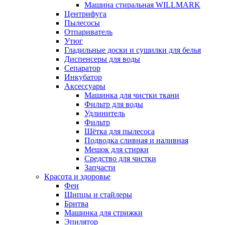
Машина стиральная WILLMARK
Центрифуга
Пылесосы
Отпариватель
Утюг
Гладильные доски и сушилки для белья
Диспенсеры для воды
Сепаратор
Инкубатор
Аксессуары
Машинка для чистки ткани
Фильтр для воды
Удлинитель
Фильтр
Шётка для пылесоса
Подводка сливная и наливная
Мешок для стирки
Средство для чистки
Запчасти
Красота и здоровье
Фен
Щипцы и стайлеры
Бритва
Машинка для стрижки
Эпилятор