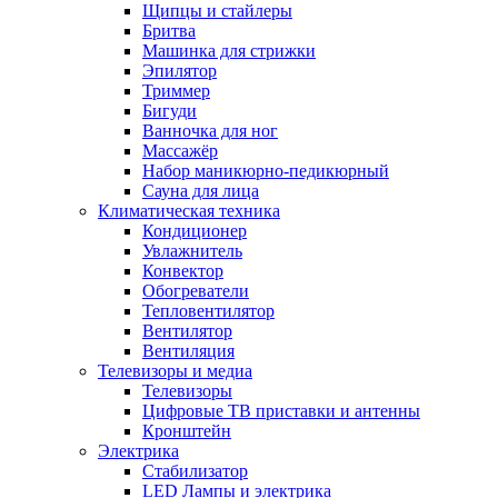
Щипцы и стайлеры
Бритва
Машинка для стрижки
Эпилятор
Триммер
Бигуди
Ванночка для ног
Массажёр
Набор маникюрно-педикюрный
Сауна для лица
Климатическая техника
Кондиционер
Увлажнитель
Конвектор
Обогреватели
Тепловентилятор
Вентилятор
Вентиляция
Телевизоры и медиа
Телевизоры
Цифровые ТВ приставки и антенны
Кронштейн
Электрика
Стабилизатор
LED Лампы и электрика