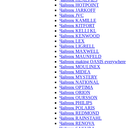
Чайник HOTPOINT
Чайник JARKOFF
Чайник JVC
Чайник KAMILLE
Чайник KITFORT
Чайник KELLI KL
Чайник KENWOOD
Чайник LEX
Чайник LIGRELL
Чайник MAXWELL
Чайник MAUNFELD
Чайник making OASIS everywhere
Чайник MOULINEX
Чайник MIDEA
Чайник MYSTERY
Чайник NATIONAL
Чайник OPTIMA
Чайник ORION
Чайник OURSSON
Чайник PHILIPS
Чайник POLARIS
Чайник REDMOND
Чайник RAINSTAHL
Чайник RENOVA