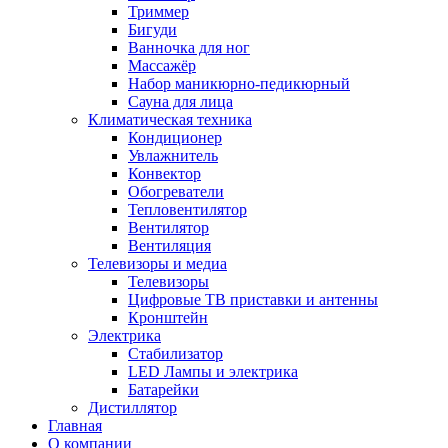
Триммер
Бигуди
Ванночка для ног
Массажёр
Набор маникюрно-педикюрный
Сауна для лица
Климатическая техника
Кондиционер
Увлажнитель
Конвектор
Обогреватели
Тепловентилятор
Вентилятор
Вентиляция
Телевизоры и медиа
Телевизоры
Цифровые ТВ приставки и антенны
Кронштейн
Электрика
Стабилизатор
LED Лампы и электрика
Батарейки
Дистиллятор
Главная
О компании