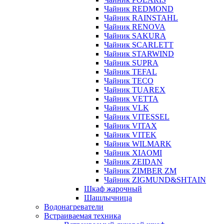
Чайник REDMOND
Чайник RAINSTAHL
Чайник RENOVA
Чайник SAKURA
Чайник SCARLETT
Чайник STARWIND
Чайник SUPRA
Чайник TEFAL
Чайник TECO
Чайник TUAREX
Чайник VETTA
Чайник VLK
Чайник VITESSEL
Чайник VITAX
Чайник VITEK
Чайник WILMARK
Чайник XIAOMI
Чайник ZEIDAN
Чайник ZIMBER ZM
Чайник ZIGMUND&SHTAIN
Шкаф жарочный
Шашлычница
Водонагреватели
Встраиваемая техника