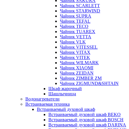
Чайник SAKURA
Чайник SCARLETT
Чайник STARWIND
Чайник SUPRA
Чайник TEFAL
Чайник TECO
Чайник TUAREX
Чайник VETTA
Чайник VLK
Чайник VITESSEL
Чайник VITAX
Чайник VITEK
Чайник WILMARK
Чайник XIAOMI
Чайник ZEIDAN
Чайник ZIMBER ZM
Чайник ZIGMUND&SHTAIN
Шкаф жарочный
Шашлычница
Водонагреватели
Встраиваемая техника
Встраиваемый духовой шкаф
Встраиваемый духовой шкаф BEKO
Встраиваемый духовой шкаф BOSCH
Встраиваемый духовой шкаф DARINA