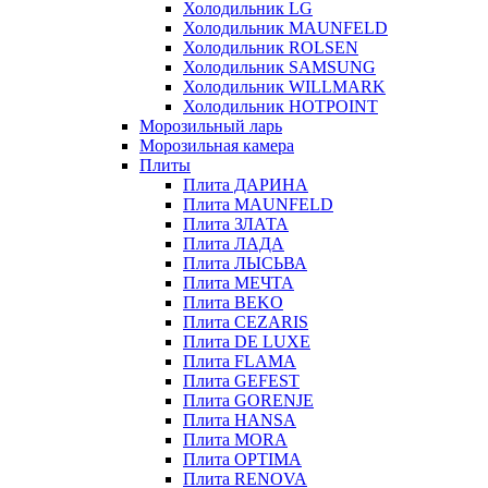
Холодильник LG
Холодильник MAUNFELD
Холодильник ROLSEN
Холодильник SAMSUNG
Холодильник WILLMARK
Холодильник HOTPOINT
Морозильный ларь
Морозильная камера
Плиты
Плита ДАРИНА
Плита MAUNFELD
Плита ЗЛАТА
Плита ЛАДА
Плита ЛЫСЬВА
Плита МЕЧТА
Плита BEKO
Плита CEZARIS
Плита DE LUXE
Плита FLAMA
Плита GEFEST
Плита GORENJE
Плита HANSA
Плита MORA
Плита OPTIMA
Плита RENOVA