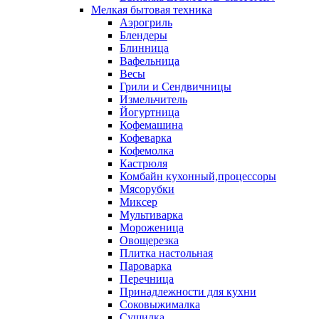
Мелкая бытовая техника
Аэрогриль
Блендеры
Блинница
Вафельница
Весы
Грили и Сендвичницы
Измельчитель
Йогуртница
Кофемашина
Кофеварка
Кофемолка
Кастрюля
Комбайн кухонный,процессоры
Мясорубки
Миксер
Мультиварка
Мороженица
Овощерезка
Плитка настольная
Пароварка
Перечница
Принадлежности для кухни
Соковыжималка
Сушилка