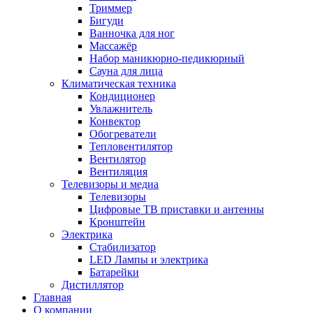
Триммер
Бигуди
Ванночка для ног
Массажёр
Набор маникюрно-педикюрный
Сауна для лица
Климатическая техника
Кондиционер
Увлажнитель
Конвектор
Обогреватели
Тепловентилятор
Вентилятор
Вентиляция
Телевизоры и медиа
Телевизоры
Цифровые ТВ приставки и антенны
Кронштейн
Электрика
Стабилизатор
LED Лампы и электрика
Батарейки
Дистиллятор
Главная
О компании