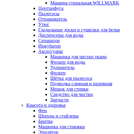
Машина стиральная WILLMARK
Центрифуга
Пылесосы
Отпариватель
Утюг
Гладильные доски и сушилки для белья
Диспенсеры для воды
Сепаратор
Инкубатор
Аксессуары
Машинка для чистки ткани
Фильтр для воды
Удлинитель
Фильтр
Шётка для пылесоса
Подводка сливная и наливная
Мешок для стирки
Средство для чистки
Запчасти
Красота и здоровье
Фен
Щипцы и стайлеры
Бритва
Машинка для стрижки
Эпилятор