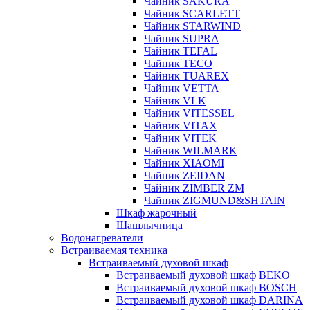
Чайник SAKURA
Чайник SCARLETT
Чайник STARWIND
Чайник SUPRA
Чайник TEFAL
Чайник TECO
Чайник TUAREX
Чайник VETTA
Чайник VLK
Чайник VITESSEL
Чайник VITAX
Чайник VITEK
Чайник WILMARK
Чайник XIAOMI
Чайник ZEIDAN
Чайник ZIMBER ZM
Чайник ZIGMUND&SHTAIN
Шкаф жарочный
Шашлычница
Водонагреватели
Встраиваемая техника
Встраиваемый духовой шкаф
Встраиваемый духовой шкаф BEKO
Встраиваемый духовой шкаф BOSCH
Встраиваемый духовой шкаф DARINA