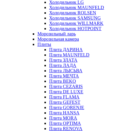
Холодильник LG
Холодильник MAUNFELD
Холодильник ROLSEN
Холодильник SAMSUNG
Холодильник WILLMARK
Холодильник HOTPOINT
Морозильный ларь
Морозильная камера
Плиты
Плита ДАРИНА
Плита MAUNFELD
Плита ЗЛАТА
Плита ЛАДА
Плита ЛЫСЬВА
Плита МЕЧТА
Плита BEKO
Плита CEZARIS
Плита DE LUXE
Плита FLAMA
Плита GEFEST
Плита GORENJE
Плита HANSA
Плита MORA
Плита OPTIMA
Плита RENOVA