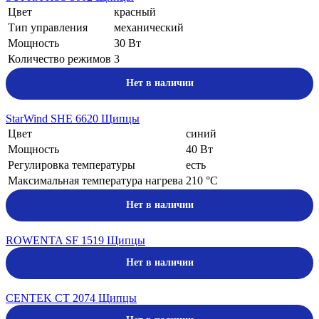
Цвет
красный
Тип управления
механический
Мощность
30 Вт
Количество режимов
3
Нет в наличии
StarWind SHE 6620 Щипцы
Цвет
синий
Мощность
40 Вт
Регулировка температуры
есть
Максимальная температура нагрева
210 °C
Нет в наличии
ROWENTA SF 1519 Щипцы
Нет в наличии
CENTEK CT 2074 Щипцы