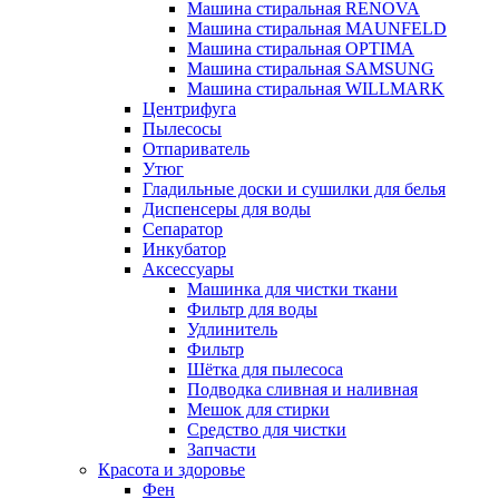
Машина стиральная RENOVA
Машина стиральная MAUNFELD
Машина стиральная OPTIMA
Машина стиральная SAMSUNG
Машина стиральная WILLMARK
Центрифуга
Пылесосы
Отпариватель
Утюг
Гладильные доски и сушилки для белья
Диспенсеры для воды
Сепаратор
Инкубатор
Аксессуары
Машинка для чистки ткани
Фильтр для воды
Удлинитель
Фильтр
Шётка для пылесоса
Подводка сливная и наливная
Мешок для стирки
Средство для чистки
Запчасти
Красота и здоровье
Фен