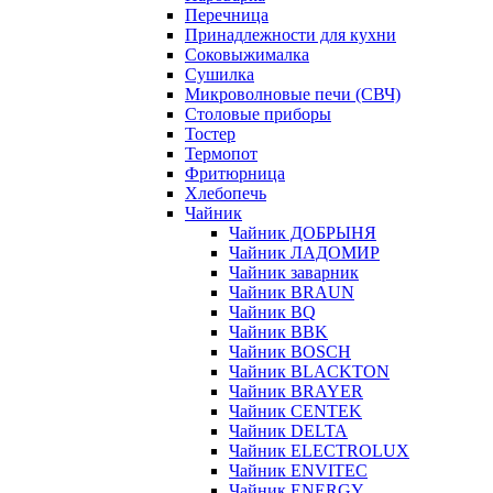
Перечница
Принадлежности для кухни
Соковыжималка
Сушилка
Микроволновые печи (СВЧ)
Столовые приборы
Тостер
Термопот
Фритюрница
Хлебопечь
Чайник
Чайник ДОБРЫНЯ
Чайник ЛАДОМИР
Чайник заварник
Чайник BRAUN
Чайник BQ
Чайник BBK
Чайник BOSCH
Чайник BLACKTON
Чайник BRAYER
Чайник CENTEK
Чайник DELTA
Чайник ELECTROLUX
Чайник ENVITEC
Чайник ENERGY