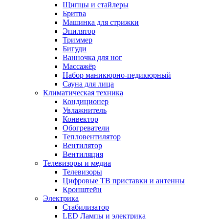
Щипцы и стайлеры
Бритва
Машинка для стрижки
Эпилятор
Триммер
Бигуди
Ванночка для ног
Массажёр
Набор маникюрно-педикюрный
Сауна для лица
Климатическая техника
Кондиционер
Увлажнитель
Конвектор
Обогреватели
Тепловентилятор
Вентилятор
Вентиляция
Телевизоры и медиа
Телевизоры
Цифровые ТВ приставки и антенны
Кронштейн
Электрика
Стабилизатор
LED Лампы и электрика