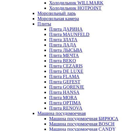
Холодильник WILLMARK
Холодильник HOTPOINT
Морозильный ларь
Морозильная камера
Плиты
Плита ДАРИНА
Плита MAUNFELD
Плита ЗЛАТА
Плита ЛАДА
Плита ЛЫСЬВА
Плита МЕЧТА
Плита BEKO
Плита CEZARIS
Плита DE LUXE
Плита FLAMA
Плита GEFEST
Плита GORENJE
Плита HANSA
Плита MORA
Плита OPTIMA
Плита RENOVA
Машина посудомоечная
Машина посудомоечная БИРЮСА
Машина посудомоечная BOSCH
Машина посудомоечная CANDY