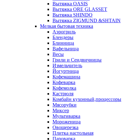
Вытяжка OASIS
Вытяжка ORE GLASSET
Вытяжка SHINDO
Вытяжка ZIGMUND &SHTAIN
Мелкая бытовая техника
Аэрогриль
Блендеры
Блинница
Вафельница
Весы
Грили и Сендвичницы
Измельчитель
Йогуртница
Кофемашина
Кофеварка
Кофемолка
Кастрюля
Комбайн кухонный,процессоры
Мясорубки
Миксер
Мультиварка
Мороженица
Овощерезка
Плитка настольная
Пароварка