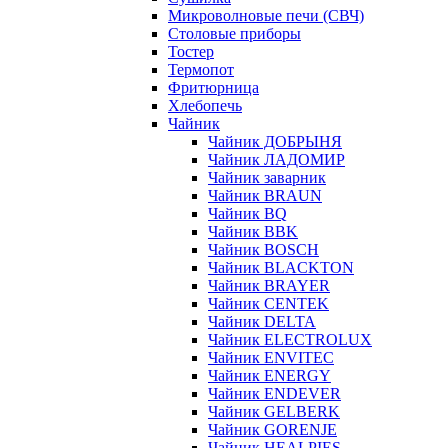
Микроволновые печи (СВЧ)
Столовые приборы
Тостер
Термопот
Фритюрница
Хлебопечь
Чайник
Чайник ДОБРЫНЯ
Чайник ЛАДОМИР
Чайник заварник
Чайник BRAUN
Чайник BQ
Чайник BBK
Чайник BOSCH
Чайник BLACKTON
Чайник BRAYER
Чайник CENTEK
Чайник DELTA
Чайник ELECTROLUX
Чайник ENVITEC
Чайник ENERGY
Чайник ENDEVER
Чайник GELBERK
Чайник GORENJE
Чайник HEALPIES