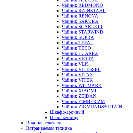
Чайник REDMOND
Чайник RAINSTAHL
Чайник RENOVA
Чайник SAKURA
Чайник SCARLETT
Чайник STARWIND
Чайник SUPRA
Чайник TEFAL
Чайник TECO
Чайник TUAREX
Чайник VETTA
Чайник VLK
Чайник VITESSEL
Чайник VITAX
Чайник VITEK
Чайник WILMARK
Чайник XIAOMI
Чайник ZEIDAN
Чайник ZIMBER ZM
Чайник ZIGMUND&SHTAIN
Шкаф жарочный
Шашлычница
Водонагреватели
Встраиваемая техника