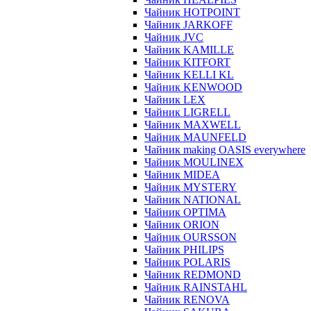
Чайник HOTPOINT
Чайник JARKOFF
Чайник JVC
Чайник KAMILLE
Чайник KITFORT
Чайник KELLI KL
Чайник KENWOOD
Чайник LEX
Чайник LIGRELL
Чайник MAXWELL
Чайник MAUNFELD
Чайник making OASIS everywhere
Чайник MOULINEX
Чайник MIDEA
Чайник MYSTERY
Чайник NATIONAL
Чайник OPTIMA
Чайник ORION
Чайник OURSSON
Чайник PHILIPS
Чайник POLARIS
Чайник REDMOND
Чайник RAINSTAHL
Чайник RENOVA