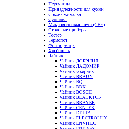
Перечница
Принадлежности для кухни
Соковыжималка
Сушилка
Микроволновые печи (СВЧ)
Столовые приборы
Тостер
Термопот
Фритюрница
Хлебопечь
Чайник
Чайник ДОБРЫНЯ
Чайник ЛАДОМИР
Чайник заварник
Чайник BRAUN
Чайник BQ
Чайник BBK
Чайник BOSCH
Чайник BLACKTON
Чайник BRAYER
Чайник CENTEK
Чайник DELTA
Чайник ELECTROLUX
Чайник ENVITEC
Чайник ENERGY