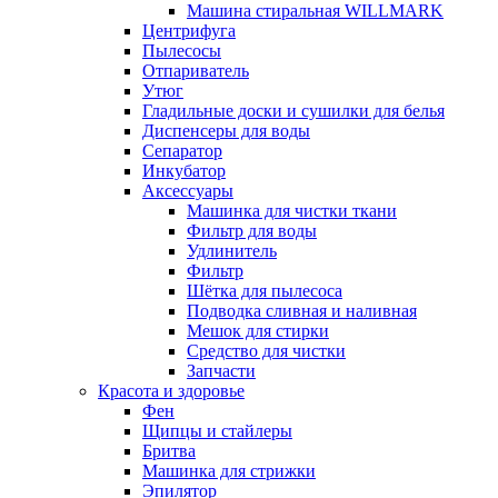
Машина стиральная WILLMARK
Центрифуга
Пылесосы
Отпариватель
Утюг
Гладильные доски и сушилки для белья
Диспенсеры для воды
Сепаратор
Инкубатор
Аксессуары
Машинка для чистки ткани
Фильтр для воды
Удлинитель
Фильтр
Шётка для пылесоса
Подводка сливная и наливная
Мешок для стирки
Средство для чистки
Запчасти
Красота и здоровье
Фен
Щипцы и стайлеры
Бритва
Машинка для стрижки
Эпилятор