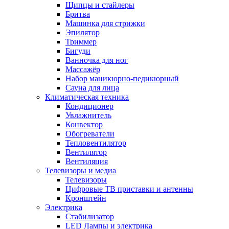
Щипцы и стайлеры
Бритва
Машинка для стрижки
Эпилятор
Триммер
Бигуди
Ванночка для ног
Массажёр
Набор маникюрно-педикюрный
Сауна для лица
Климатическая техника
Кондиционер
Увлажнитель
Конвектор
Обогреватели
Тепловентилятор
Вентилятор
Вентиляция
Телевизоры и медиа
Телевизоры
Цифровые ТВ приставки и антенны
Кронштейн
Электрика
Стабилизатор
LED Лампы и электрика