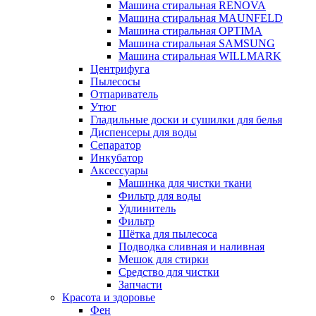
Машина стиральная RENOVA
Машина стиральная MAUNFELD
Машина стиральная OPTIMA
Машина стиральная SAMSUNG
Машина стиральная WILLMARK
Центрифуга
Пылесосы
Отпариватель
Утюг
Гладильные доски и сушилки для белья
Диспенсеры для воды
Сепаратор
Инкубатор
Аксессуары
Машинка для чистки ткани
Фильтр для воды
Удлинитель
Фильтр
Шётка для пылесоса
Подводка сливная и наливная
Мешок для стирки
Средство для чистки
Запчасти
Красота и здоровье
Фен