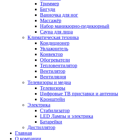
Триммер
Бигуди
Ванночка для ног
Массажёр
Набор маникюрно-педикюрный
Сауна для лица
Климатическая техника
Кондиционер
Увлажнитель
Конвектор
Обогреватели
Тепловентилятор
Вентилятор
Вентиляция
Телевизоры и медиа
Телевизоры
Цифровые ТВ приставки и антенны
Кронштейн
Электрика
Стабилизатор
LED Лампы и электрика
Батарейки
Дистиллятор
Главная
О компании