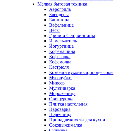
Мелкая бытовая техника
Аэрогриль
Блендеры
Блинница
Вафельница
Весы
Грили и Сендвичницы
Измельчитель
Йогуртница
Кофемашина
Кофеварка
Кофемолка
Кастрюля
Комбайн кухонный,процессоры
Мясорубки
Миксер
Мультиварка
Мороженица
Овощерезка
Плитка настольная
Пароварка
Перечница
Принадлежности для кухни
Соковыжималка
Сушилка