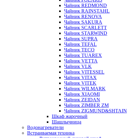
Чайник REDMOND
Чайник RAINSTAHL
Чайник RENOVA
Чайник SAKURA
Чайник SCARLETT
Чайник STARWIND
Чайник SUPRA
Чайник TEFAL
Чайник TECO
Чайник TUAREX
Чайник VETTA
Чайник VLK
Чайник VITESSEL
Чайник VITAX
Чайник VITEK
Чайник WILMARK
Чайник XIAOMI
Чайник ZEIDAN
Чайник ZIMBER ZM
Чайник ZIGMUND&SHTAIN
Шкаф жарочный
Шашлычница
Водонагреватели
Встраиваемая техника