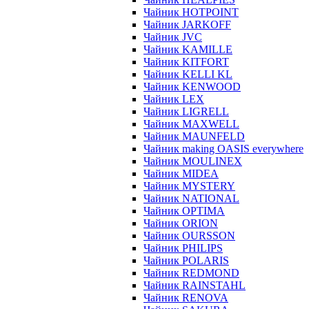
Чайник HOTPOINT
Чайник JARKOFF
Чайник JVC
Чайник KAMILLE
Чайник KITFORT
Чайник KELLI KL
Чайник KENWOOD
Чайник LEX
Чайник LIGRELL
Чайник MAXWELL
Чайник MAUNFELD
Чайник making OASIS everywhere
Чайник MOULINEX
Чайник MIDEA
Чайник MYSTERY
Чайник NATIONAL
Чайник OPTIMA
Чайник ORION
Чайник OURSSON
Чайник PHILIPS
Чайник POLARIS
Чайник REDMOND
Чайник RAINSTAHL
Чайник RENOVA