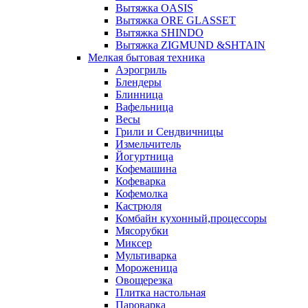
Вытяжка OASIS
Вытяжка ORE GLASSET
Вытяжка SHINDO
Вытяжка ZIGMUND &SHTAIN
Мелкая бытовая техника
Аэрогриль
Блендеры
Блинница
Вафельница
Весы
Грили и Сендвичницы
Измельчитель
Йогуртница
Кофемашина
Кофеварка
Кофемолка
Кастрюля
Комбайн кухонный,процессоры
Мясорубки
Миксер
Мультиварка
Мороженица
Овощерезка
Плитка настольная
Пароварка