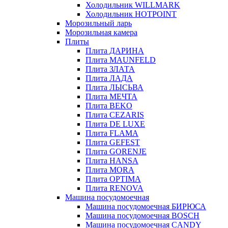
Холодильник WILLMARK
Холодильник HOTPOINT
Морозильный ларь
Морозильная камера
Плиты
Плита ДАРИНА
Плита MAUNFELD
Плита ЗЛАТА
Плита ЛАДА
Плита ЛЫСЬВА
Плита МЕЧТА
Плита BEKO
Плита CEZARIS
Плита DE LUXE
Плита FLAMA
Плита GEFEST
Плита GORENJE
Плита HANSA
Плита MORA
Плита OPTIMA
Плита RENOVA
Машина посудомоечная
Машина посудомоечная БИРЮСА
Машина посудомоечная BOSCH
Машина посудомоечная CANDY