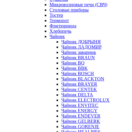
Микроволновые печи (СВЧ)
Столовые приборы
Тостер
Термопот
Фритюрница
Хлебопечь
Чайник
Чайник ДОБРЫНЯ
Чайник ЛАДОМИР
Чайник заварник
Чайник BRAUN
Чайник BQ
Чайник BBK
Чайник BOSCH
Чайник BLACKTON
Чайник BRAYER
Чайник CENTEK
Чайник DELTA
Чайник ELECTROLUX
Чайник ENVITEC
Чайник ENERGY
Чайник ENDEVER
Чайник GELBERK
Чайник GORENJE
Чайник HEALPIES