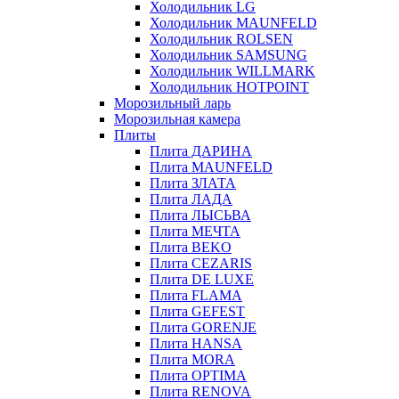
Холодильник LG
Холодильник MAUNFELD
Холодильник ROLSEN
Холодильник SAMSUNG
Холодильник WILLMARK
Холодильник HOTPOINT
Морозильный ларь
Морозильная камера
Плиты
Плита ДАРИНА
Плита MAUNFELD
Плита ЗЛАТА
Плита ЛАДА
Плита ЛЫСЬВА
Плита МЕЧТА
Плита BEKO
Плита CEZARIS
Плита DE LUXE
Плита FLAMA
Плита GEFEST
Плита GORENJE
Плита HANSA
Плита MORA
Плита OPTIMA
Плита RENOVA