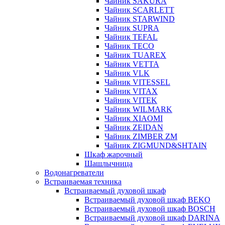
Чайник SAKURA
Чайник SCARLETT
Чайник STARWIND
Чайник SUPRA
Чайник TEFAL
Чайник TECO
Чайник TUAREX
Чайник VETTA
Чайник VLK
Чайник VITESSEL
Чайник VITAX
Чайник VITEK
Чайник WILMARK
Чайник XIAOMI
Чайник ZEIDAN
Чайник ZIMBER ZM
Чайник ZIGMUND&SHTAIN
Шкаф жарочный
Шашлычница
Водонагреватели
Встраиваемая техника
Встраиваемый духовой шкаф
Встраиваемый духовой шкаф BEKO
Встраиваемый духовой шкаф BOSCH
Встраиваемый духовой шкаф DARINA