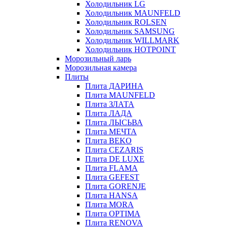
Холодильник LG
Холодильник MAUNFELD
Холодильник ROLSEN
Холодильник SAMSUNG
Холодильник WILLMARK
Холодильник HOTPOINT
Морозильный ларь
Морозильная камера
Плиты
Плита ДАРИНА
Плита MAUNFELD
Плита ЗЛАТА
Плита ЛАДА
Плита ЛЫСЬВА
Плита МЕЧТА
Плита BEKO
Плита CEZARIS
Плита DE LUXE
Плита FLAMA
Плита GEFEST
Плита GORENJE
Плита HANSA
Плита MORA
Плита OPTIMA
Плита RENOVA