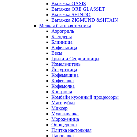
Вытяжка OASIS
Вытяжка ORE GLASSET
Вытяжка SHINDO
Вытяжка ZIGMUND &SHTAIN
Мелкая бытовая техника
Аэрогриль
Блендеры
Блинница
Вафельница
Весы
Грили и Сендвичницы
Измельчитель
Йогуртница
Кофемашина
Кофеварка
Кофемолка
Кастрюля
Комбайн кухонный,процессоры
Мясорубки
Миксер
Мультиварка
Мороженица
Овощерезка
Плитка настольная
Пароварка