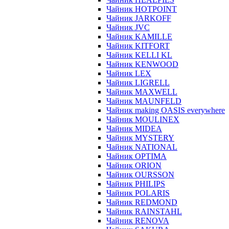
Чайник HOTPOINT
Чайник JARKOFF
Чайник JVC
Чайник KAMILLE
Чайник KITFORT
Чайник KELLI KL
Чайник KENWOOD
Чайник LEX
Чайник LIGRELL
Чайник MAXWELL
Чайник MAUNFELD
Чайник making OASIS everywhere
Чайник MOULINEX
Чайник MIDEA
Чайник MYSTERY
Чайник NATIONAL
Чайник OPTIMA
Чайник ORION
Чайник OURSSON
Чайник PHILIPS
Чайник POLARIS
Чайник REDMOND
Чайник RAINSTAHL
Чайник RENOVA