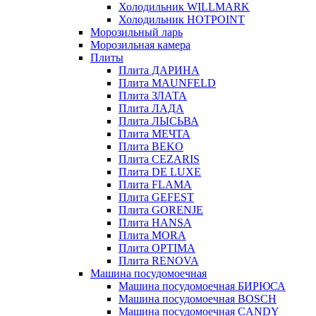
Холодильник WILLMARK
Холодильник HOTPOINT
Морозильный ларь
Морозильная камера
Плиты
Плита ДАРИНА
Плита MAUNFELD
Плита ЗЛАТА
Плита ЛАДА
Плита ЛЫСЬВА
Плита МЕЧТА
Плита BEKO
Плита CEZARIS
Плита DE LUXE
Плита FLAMA
Плита GEFEST
Плита GORENJE
Плита HANSA
Плита MORA
Плита OPTIMA
Плита RENOVA
Машина посудомоечная
Машина посудомоечная БИРЮСА
Машина посудомоечная BOSCH
Машина посудомоечная CANDY