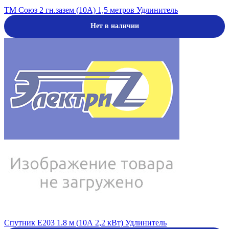
ТМ Союз 2 гн.зазем (10А) 1,5 метров Удлинитель
Нет в наличии
Спутник E203 1.8 м (10А 2,2 кВт) Удлинитель