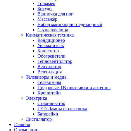
Триммер
Бигуди
Ванночка для ног
Массажёр
Набор маникюрно-педикюрный
Сауна для лица
Климатическая техника
Кондиционер
Увлажнитель
Конвектор
Обогреватели
Тепловентилятор
Вентилятор
Вентиляция
Телевизоры и медиа
Телевизоры
Цифровые ТВ приставки и антенны
Кронштейн
Электрика
Стабилизатор
LED Лампы и электрика
Батарейки
Дистиллятор
Главная
О компании