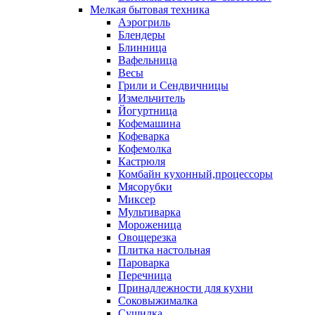
Мелкая бытовая техника
Аэрогриль
Блендеры
Блинница
Вафельница
Весы
Грили и Сендвичницы
Измельчитель
Йогуртница
Кофемашина
Кофеварка
Кофемолка
Кастрюля
Комбайн кухонный,процессоры
Мясорубки
Миксер
Мультиварка
Мороженица
Овощерезка
Плитка настольная
Пароварка
Перечница
Принадлежности для кухни
Соковыжималка
Сушилка