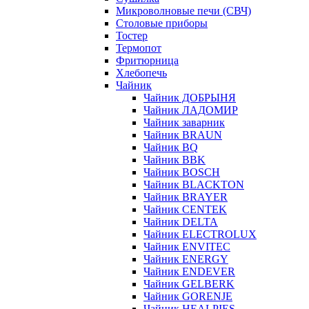
Микроволновые печи (СВЧ)
Столовые приборы
Тостер
Термопот
Фритюрница
Хлебопечь
Чайник
Чайник ДОБРЫНЯ
Чайник ЛАДОМИР
Чайник заварник
Чайник BRAUN
Чайник BQ
Чайник BBK
Чайник BOSCH
Чайник BLACKTON
Чайник BRAYER
Чайник CENTEK
Чайник DELTA
Чайник ELECTROLUX
Чайник ENVITEC
Чайник ENERGY
Чайник ENDEVER
Чайник GELBERK
Чайник GORENJE
Чайник HEALPIES