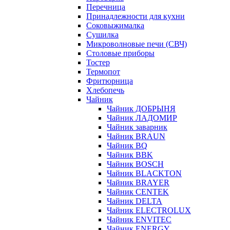
Перечница
Принадлежности для кухни
Соковыжималка
Сушилка
Микроволновые печи (СВЧ)
Столовые приборы
Тостер
Термопот
Фритюрница
Хлебопечь
Чайник
Чайник ДОБРЫНЯ
Чайник ЛАДОМИР
Чайник заварник
Чайник BRAUN
Чайник BQ
Чайник BBK
Чайник BOSCH
Чайник BLACKTON
Чайник BRAYER
Чайник CENTEK
Чайник DELTA
Чайник ELECTROLUX
Чайник ENVITEC
Чайник ENERGY