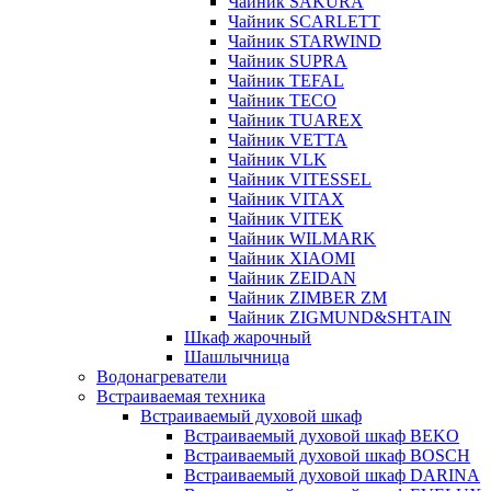
Чайник SAKURA
Чайник SCARLETT
Чайник STARWIND
Чайник SUPRA
Чайник TEFAL
Чайник TECO
Чайник TUAREX
Чайник VETTA
Чайник VLK
Чайник VITESSEL
Чайник VITAX
Чайник VITEK
Чайник WILMARK
Чайник XIAOMI
Чайник ZEIDAN
Чайник ZIMBER ZM
Чайник ZIGMUND&SHTAIN
Шкаф жарочный
Шашлычница
Водонагреватели
Встраиваемая техника
Встраиваемый духовой шкаф
Встраиваемый духовой шкаф BEKO
Встраиваемый духовой шкаф BOSCH
Встраиваемый духовой шкаф DARINA