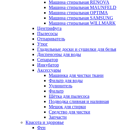
Машина стиральная RENOVA
Машина стиральная MAUNFELD
Машина стиральная OPTIMA
Машина стиральная SAMSUNG
Машина стиральная WILLMARK
Центрифуга
Пылесосы
Отпариватель
Утюг
Гладильные доски и сушилки для белья
Диспенсеры для воды
Сепаратор
Инкубатор
Аксессуары
Машинка для чистки ткани
Фильтр для воды
Удлинитель
Фильтр
Шётка для пылесоса
Подводка сливная и наливная
Мешок для стирки
Средство для чистки
Запчасти
Красота и здоровье
Фен