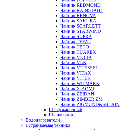
Чайник REDMOND
Чайник RAINSTAHL
Чайник RENOVA
Чайник SAKURA
Чайник SCARLETT
Чайник STARWIND
Чайник SUPRA
Чайник TEFAL
Чайник TECO
Чайник TUAREX
Чайник VETTA
Чайник VLK
Чайник VITESSEL
Чайник VITAX
Чайник VITEK
Чайник WILMARK
Чайник XIAOMI
Чайник ZEIDAN
Чайник ZIMBER ZM
Чайник ZIGMUND&SHTAIN
Шкаф жарочный
Шашлычница
Водонагреватели
Встраиваемая техника