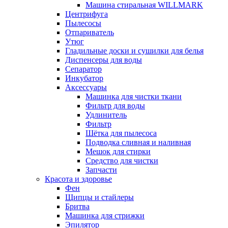
Машина стиральная WILLMARK
Центрифуга
Пылесосы
Отпариватель
Утюг
Гладильные доски и сушилки для белья
Диспенсеры для воды
Сепаратор
Инкубатор
Аксессуары
Машинка для чистки ткани
Фильтр для воды
Удлинитель
Фильтр
Шётка для пылесоса
Подводка сливная и наливная
Мешок для стирки
Средство для чистки
Запчасти
Красота и здоровье
Фен
Щипцы и стайлеры
Бритва
Машинка для стрижки
Эпилятор