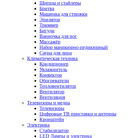
Щипцы и стайлеры
Бритва
Машинка для стрижки
Эпилятор
Триммер
Бигуди
Ванночка для ног
Массажёр
Набор маникюрно-педикюрный
Сауна для лица
Климатическая техника
Кондиционер
Увлажнитель
Конвектор
Обогреватели
Тепловентилятор
Вентилятор
Вентиляция
Телевизоры и медиа
Телевизоры
Цифровые ТВ приставки и антенны
Кронштейн
Электрика
Стабилизатор
LED Лампы и электрика