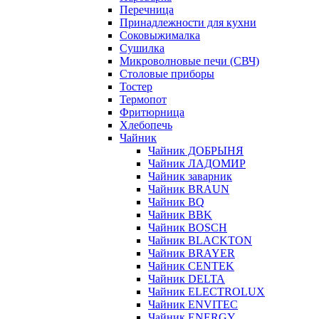
Перечница
Принадлежности для кухни
Соковыжималка
Сушилка
Микроволновые печи (СВЧ)
Столовые приборы
Тостер
Термопот
Фритюрница
Хлебопечь
Чайник
Чайник ДОБРЫНЯ
Чайник ЛАДОМИР
Чайник заварник
Чайник BRAUN
Чайник BQ
Чайник BBK
Чайник BOSCH
Чайник BLACKTON
Чайник BRAYER
Чайник CENTEK
Чайник DELTA
Чайник ELECTROLUX
Чайник ENVITEC
Чайник ENERGY