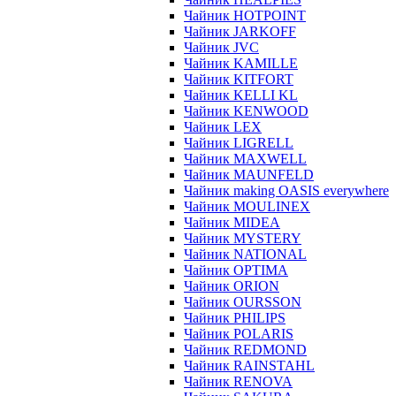
Чайник HOTPOINT
Чайник JARKOFF
Чайник JVC
Чайник KAMILLE
Чайник KITFORT
Чайник KELLI KL
Чайник KENWOOD
Чайник LEX
Чайник LIGRELL
Чайник MAXWELL
Чайник MAUNFELD
Чайник making OASIS everywhere
Чайник MOULINEX
Чайник MIDEA
Чайник MYSTERY
Чайник NATIONAL
Чайник OPTIMA
Чайник ORION
Чайник OURSSON
Чайник PHILIPS
Чайник POLARIS
Чайник REDMOND
Чайник RAINSTAHL
Чайник RENOVA