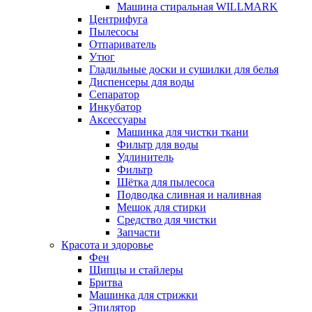
Машина стиральная WILLMARK
Центрифуга
Пылесосы
Отпариватель
Утюг
Гладильные доски и сушилки для белья
Диспенсеры для воды
Сепаратор
Инкубатор
Аксессуары
Машинка для чистки ткани
Фильтр для воды
Удлинитель
Фильтр
Шётка для пылесоса
Подводка сливная и наливная
Мешок для стирки
Средство для чистки
Запчасти
Красота и здоровье
Фен
Щипцы и стайлеры
Бритва
Машинка для стрижки
Эпилятор