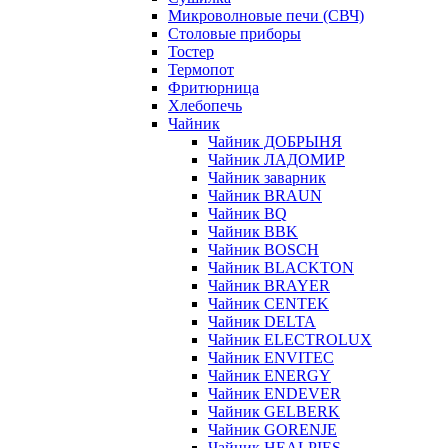
Микроволновые печи (СВЧ)
Столовые приборы
Тостер
Термопот
Фритюрница
Хлебопечь
Чайник
Чайник ДОБРЫНЯ
Чайник ЛАДОМИР
Чайник заварник
Чайник BRAUN
Чайник BQ
Чайник BBK
Чайник BOSCH
Чайник BLACKTON
Чайник BRAYER
Чайник CENTEK
Чайник DELTA
Чайник ELECTROLUX
Чайник ENVITEC
Чайник ENERGY
Чайник ENDEVER
Чайник GELBERK
Чайник GORENJE
Чайник HEALPIES