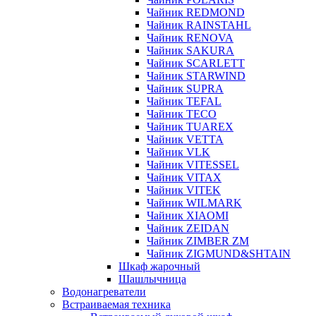
Чайник REDMOND
Чайник RAINSTAHL
Чайник RENOVA
Чайник SAKURA
Чайник SCARLETT
Чайник STARWIND
Чайник SUPRA
Чайник TEFAL
Чайник TECO
Чайник TUAREX
Чайник VETTA
Чайник VLK
Чайник VITESSEL
Чайник VITAX
Чайник VITEK
Чайник WILMARK
Чайник XIAOMI
Чайник ZEIDAN
Чайник ZIMBER ZM
Чайник ZIGMUND&SHTAIN
Шкаф жарочный
Шашлычница
Водонагреватели
Встраиваемая техника