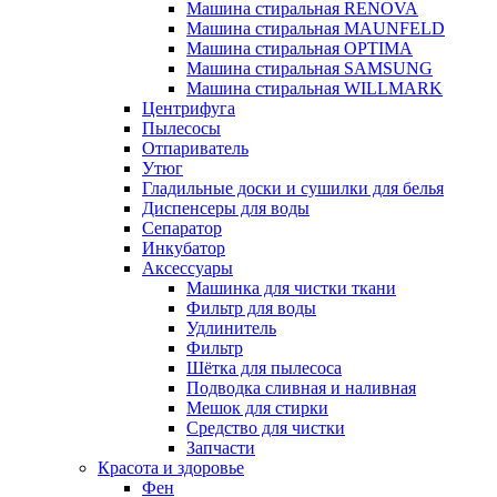
Машина стиральная RENOVA
Машина стиральная MAUNFELD
Машина стиральная OPTIMA
Машина стиральная SAMSUNG
Машина стиральная WILLMARK
Центрифуга
Пылесосы
Отпариватель
Утюг
Гладильные доски и сушилки для белья
Диспенсеры для воды
Сепаратор
Инкубатор
Аксессуары
Машинка для чистки ткани
Фильтр для воды
Удлинитель
Фильтр
Шётка для пылесоса
Подводка сливная и наливная
Мешок для стирки
Средство для чистки
Запчасти
Красота и здоровье
Фен