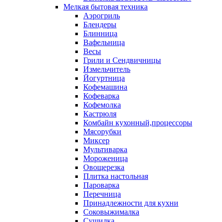
Мелкая бытовая техника
Аэрогриль
Блендеры
Блинница
Вафельница
Весы
Грили и Сендвичницы
Измельчитель
Йогуртница
Кофемашина
Кофеварка
Кофемолка
Кастрюля
Комбайн кухонный,процессоры
Мясорубки
Миксер
Мультиварка
Мороженица
Овощерезка
Плитка настольная
Пароварка
Перечница
Принадлежности для кухни
Соковыжималка
Сушилка