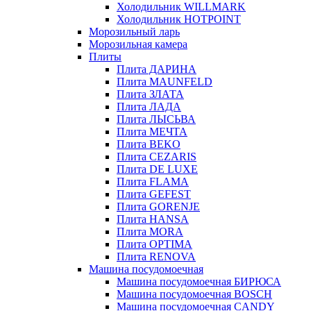
Холодильник WILLMARK
Холодильник HOTPOINT
Морозильный ларь
Морозильная камера
Плиты
Плита ДАРИНА
Плита MAUNFELD
Плита ЗЛАТА
Плита ЛАДА
Плита ЛЫСЬВА
Плита МЕЧТА
Плита BEKO
Плита CEZARIS
Плита DE LUXE
Плита FLAMA
Плита GEFEST
Плита GORENJE
Плита HANSA
Плита MORA
Плита OPTIMA
Плита RENOVA
Машина посудомоечная
Машина посудомоечная БИРЮСА
Машина посудомоечная BOSCH
Машина посудомоечная CANDY