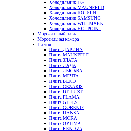
Холодильник LG
Холодильник MAUNFELD
Холодильник ROLSEN
Холодильник SAMSUNG
Холодильник WILLMARK
Холодильник HOTPOINT
Морозильный ларь
Морозильная камера
Плиты
Плита ДАРИНА
Плита MAUNFELD
Плита ЗЛАТА
Плита ЛАДА
Плита ЛЫСЬВА
Плита МЕЧТА
Плита BEKO
Плита CEZARIS
Плита DE LUXE
Плита FLAMA
Плита GEFEST
Плита GORENJE
Плита HANSA
Плита MORA
Плита OPTIMA
Плита RENOVA