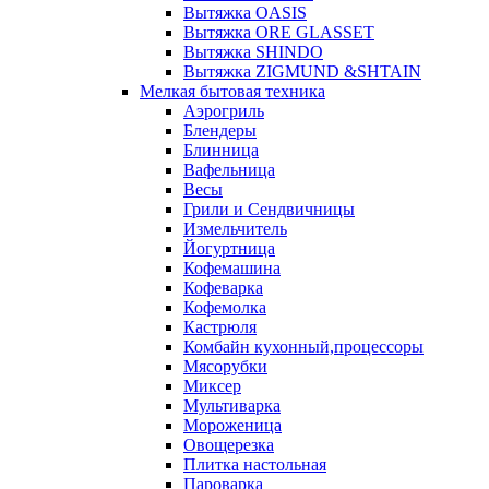
Вытяжка OASIS
Вытяжка ORE GLASSET
Вытяжка SHINDO
Вытяжка ZIGMUND &SHTAIN
Мелкая бытовая техника
Аэрогриль
Блендеры
Блинница
Вафельница
Весы
Грили и Сендвичницы
Измельчитель
Йогуртница
Кофемашина
Кофеварка
Кофемолка
Кастрюля
Комбайн кухонный,процессоры
Мясорубки
Миксер
Мультиварка
Мороженица
Овощерезка
Плитка настольная
Пароварка