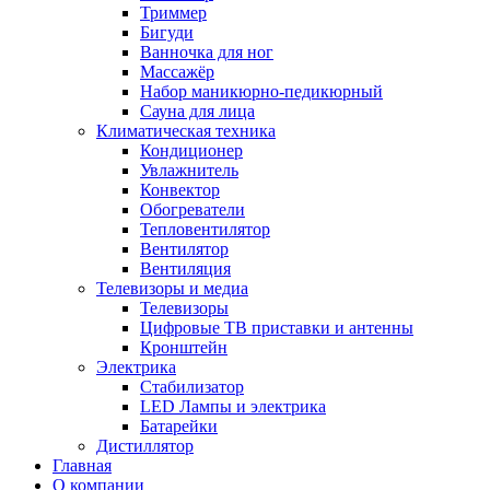
Триммер
Бигуди
Ванночка для ног
Массажёр
Набор маникюрно-педикюрный
Сауна для лица
Климатическая техника
Кондиционер
Увлажнитель
Конвектор
Обогреватели
Тепловентилятор
Вентилятор
Вентиляция
Телевизоры и медиа
Телевизоры
Цифровые ТВ приставки и антенны
Кронштейн
Электрика
Стабилизатор
LED Лампы и электрика
Батарейки
Дистиллятор
Главная
О компании