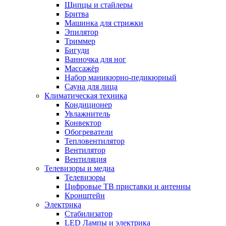
Щипцы и стайлеры
Бритва
Машинка для стрижки
Эпилятор
Триммер
Бигуди
Ванночка для ног
Массажёр
Набор маникюрно-педикюрный
Сауна для лица
Климатическая техника
Кондиционер
Увлажнитель
Конвектор
Обогреватели
Тепловентилятор
Вентилятор
Вентиляция
Телевизоры и медиа
Телевизоры
Цифровые ТВ приставки и антенны
Кронштейн
Электрика
Стабилизатор
LED Лампы и электрика