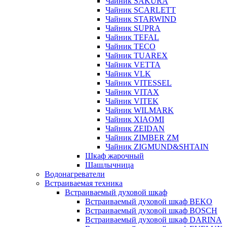
Чайник SAKURA
Чайник SCARLETT
Чайник STARWIND
Чайник SUPRA
Чайник TEFAL
Чайник TECO
Чайник TUAREX
Чайник VETTA
Чайник VLK
Чайник VITESSEL
Чайник VITAX
Чайник VITEK
Чайник WILMARK
Чайник XIAOMI
Чайник ZEIDAN
Чайник ZIMBER ZM
Чайник ZIGMUND&SHTAIN
Шкаф жарочный
Шашлычница
Водонагреватели
Встраиваемая техника
Встраиваемый духовой шкаф
Встраиваемый духовой шкаф BEKO
Встраиваемый духовой шкаф BOSCH
Встраиваемый духовой шкаф DARINA