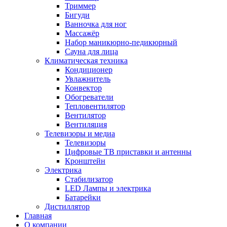
Триммер
Бигуди
Ванночка для ног
Массажёр
Набор маникюрно-педикюрный
Сауна для лица
Климатическая техника
Кондиционер
Увлажнитель
Конвектор
Обогреватели
Тепловентилятор
Вентилятор
Вентиляция
Телевизоры и медиа
Телевизоры
Цифровые ТВ приставки и антенны
Кронштейн
Электрика
Стабилизатор
LED Лампы и электрика
Батарейки
Дистиллятор
Главная
О компании