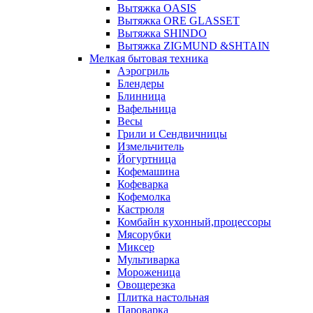
Вытяжка OASIS
Вытяжка ORE GLASSET
Вытяжка SHINDO
Вытяжка ZIGMUND &SHTAIN
Мелкая бытовая техника
Аэрогриль
Блендеры
Блинница
Вафельница
Весы
Грили и Сендвичницы
Измельчитель
Йогуртница
Кофемашина
Кофеварка
Кофемолка
Кастрюля
Комбайн кухонный,процессоры
Мясорубки
Миксер
Мультиварка
Мороженица
Овощерезка
Плитка настольная
Пароварка