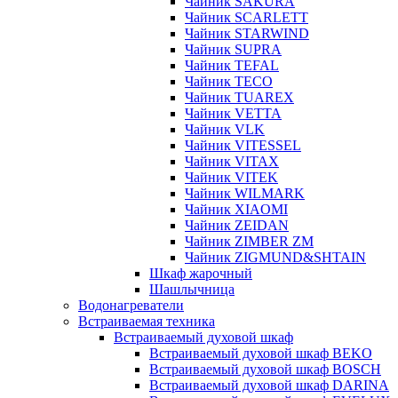
Чайник SAKURA
Чайник SCARLETT
Чайник STARWIND
Чайник SUPRA
Чайник TEFAL
Чайник TECO
Чайник TUAREX
Чайник VETTA
Чайник VLK
Чайник VITESSEL
Чайник VITAX
Чайник VITEK
Чайник WILMARK
Чайник XIAOMI
Чайник ZEIDAN
Чайник ZIMBER ZM
Чайник ZIGMUND&SHTAIN
Шкаф жарочный
Шашлычница
Водонагреватели
Встраиваемая техника
Встраиваемый духовой шкаф
Встраиваемый духовой шкаф BEKO
Встраиваемый духовой шкаф BOSCH
Встраиваемый духовой шкаф DARINA