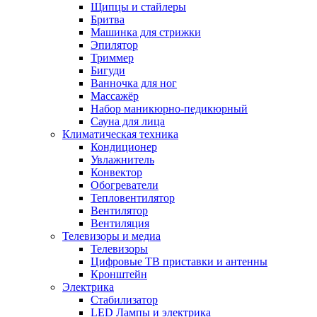
Щипцы и стайлеры
Бритва
Машинка для стрижки
Эпилятор
Триммер
Бигуди
Ванночка для ног
Массажёр
Набор маникюрно-педикюрный
Сауна для лица
Климатическая техника
Кондиционер
Увлажнитель
Конвектор
Обогреватели
Тепловентилятор
Вентилятор
Вентиляция
Телевизоры и медиа
Телевизоры
Цифровые ТВ приставки и антенны
Кронштейн
Электрика
Стабилизатор
LED Лампы и электрика