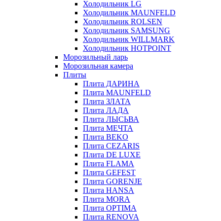
Холодильник LG
Холодильник MAUNFELD
Холодильник ROLSEN
Холодильник SAMSUNG
Холодильник WILLMARK
Холодильник HOTPOINT
Морозильный ларь
Морозильная камера
Плиты
Плита ДАРИНА
Плита MAUNFELD
Плита ЗЛАТА
Плита ЛАДА
Плита ЛЫСЬВА
Плита МЕЧТА
Плита BEKO
Плита CEZARIS
Плита DE LUXE
Плита FLAMA
Плита GEFEST
Плита GORENJE
Плита HANSA
Плита MORA
Плита OPTIMA
Плита RENOVA