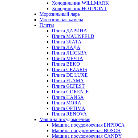
Холодильник WILLMARK
Холодильник HOTPOINT
Морозильный ларь
Морозильная камера
Плиты
Плита ДАРИНА
Плита MAUNFELD
Плита ЗЛАТА
Плита ЛАДА
Плита ЛЫСЬВА
Плита МЕЧТА
Плита BEKO
Плита CEZARIS
Плита DE LUXE
Плита FLAMA
Плита GEFEST
Плита GORENJE
Плита HANSA
Плита MORA
Плита OPTIMA
Плита RENOVA
Машина посудомоечная
Машина посудомоечная БИРЮСА
Машина посудомоечная BOSCH
Машина посудомоечная CANDY