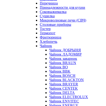
Перечница
Принадлежности для кухни
Соковыжималка
Сушилка
Микроволновые печи (СВЧ)
Столовые приборы
Тостер
Термопот
Фритюрница
Хлебопечь
Чайник
Чайник ДОБРЫНЯ
Чайник ЛАДОМИР
Чайник заварник
Чайник BRAUN
Чайник BQ
Чайник BBK
Чайник BOSCH
Чайник BLACKTON
Чайник BRAYER
Чайник CENTEK
Чайник DELTA
Чайник ELECTROLUX
Чайник ENVITEC
Чайник ENERGY