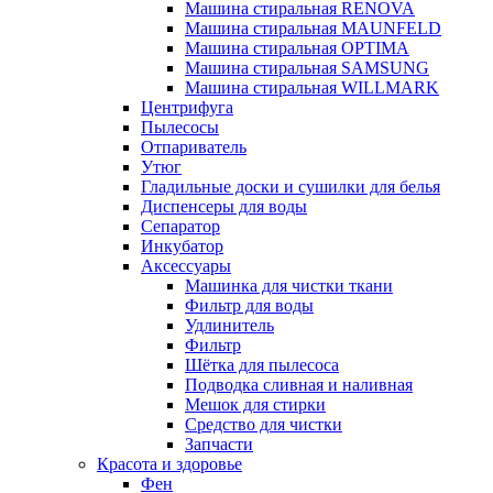
Машина стиральная RENOVA
Машина стиральная MAUNFELD
Машина стиральная OPTIMA
Машина стиральная SAMSUNG
Машина стиральная WILLMARK
Центрифуга
Пылесосы
Отпариватель
Утюг
Гладильные доски и сушилки для белья
Диспенсеры для воды
Сепаратор
Инкубатор
Аксессуары
Машинка для чистки ткани
Фильтр для воды
Удлинитель
Фильтр
Шётка для пылесоса
Подводка сливная и наливная
Мешок для стирки
Средство для чистки
Запчасти
Красота и здоровье
Фен