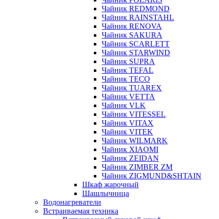
Чайник REDMOND
Чайник RAINSTAHL
Чайник RENOVA
Чайник SAKURA
Чайник SCARLETT
Чайник STARWIND
Чайник SUPRA
Чайник TEFAL
Чайник TECO
Чайник TUAREX
Чайник VETTA
Чайник VLK
Чайник VITESSEL
Чайник VITAX
Чайник VITEK
Чайник WILMARK
Чайник XIAOMI
Чайник ZEIDAN
Чайник ZIMBER ZM
Чайник ZIGMUND&SHTAIN
Шкаф жарочный
Шашлычница
Водонагреватели
Встраиваемая техника