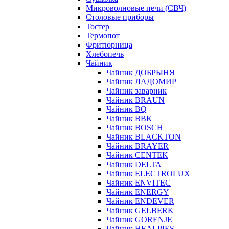
Микроволновые печи (СВЧ)
Столовые приборы
Тостер
Термопот
Фритюрница
Хлебопечь
Чайник
Чайник ДОБРЫНЯ
Чайник ЛАДОМИР
Чайник заварник
Чайник BRAUN
Чайник BQ
Чайник BBK
Чайник BOSCH
Чайник BLACKTON
Чайник BRAYER
Чайник CENTEK
Чайник DELTA
Чайник ELECTROLUX
Чайник ENVITEC
Чайник ENERGY
Чайник ENDEVER
Чайник GELBERK
Чайник GORENJE
Чайник HEALPIES