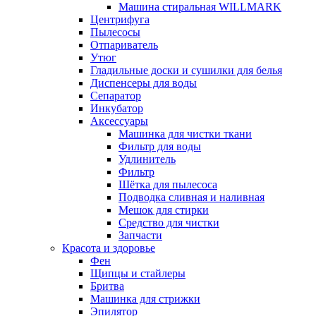
Машина стиральная WILLMARK
Центрифуга
Пылесосы
Отпариватель
Утюг
Гладильные доски и сушилки для белья
Диспенсеры для воды
Сепаратор
Инкубатор
Аксессуары
Машинка для чистки ткани
Фильтр для воды
Удлинитель
Фильтр
Шётка для пылесоса
Подводка сливная и наливная
Мешок для стирки
Средство для чистки
Запчасти
Красота и здоровье
Фен
Щипцы и стайлеры
Бритва
Машинка для стрижки
Эпилятор