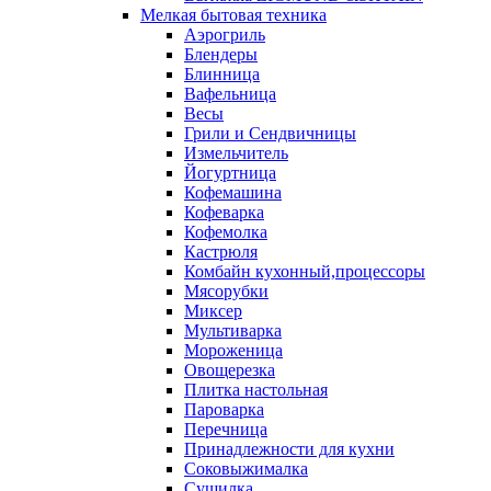
Мелкая бытовая техника
Аэрогриль
Блендеры
Блинница
Вафельница
Весы
Грили и Сендвичницы
Измельчитель
Йогуртница
Кофемашина
Кофеварка
Кофемолка
Кастрюля
Комбайн кухонный,процессоры
Мясорубки
Миксер
Мультиварка
Мороженица
Овощерезка
Плитка настольная
Пароварка
Перечница
Принадлежности для кухни
Соковыжималка
Сушилка