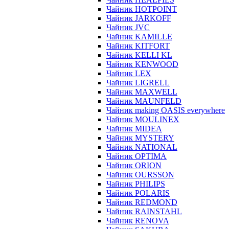
Чайник HOTPOINT
Чайник JARKOFF
Чайник JVC
Чайник KAMILLE
Чайник KITFORT
Чайник KELLI KL
Чайник KENWOOD
Чайник LEX
Чайник LIGRELL
Чайник MAXWELL
Чайник MAUNFELD
Чайник making OASIS everywhere
Чайник MOULINEX
Чайник MIDEA
Чайник MYSTERY
Чайник NATIONAL
Чайник OPTIMA
Чайник ORION
Чайник OURSSON
Чайник PHILIPS
Чайник POLARIS
Чайник REDMOND
Чайник RAINSTAHL
Чайник RENOVA