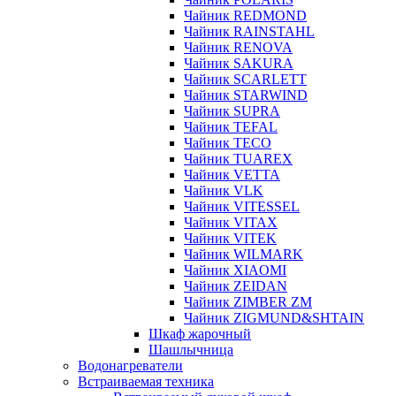
Чайник REDMOND
Чайник RAINSTAHL
Чайник RENOVA
Чайник SAKURA
Чайник SCARLETT
Чайник STARWIND
Чайник SUPRA
Чайник TEFAL
Чайник TECO
Чайник TUAREX
Чайник VETTA
Чайник VLK
Чайник VITESSEL
Чайник VITAX
Чайник VITEK
Чайник WILMARK
Чайник XIAOMI
Чайник ZEIDAN
Чайник ZIMBER ZM
Чайник ZIGMUND&SHTAIN
Шкаф жарочный
Шашлычница
Водонагреватели
Встраиваемая техника