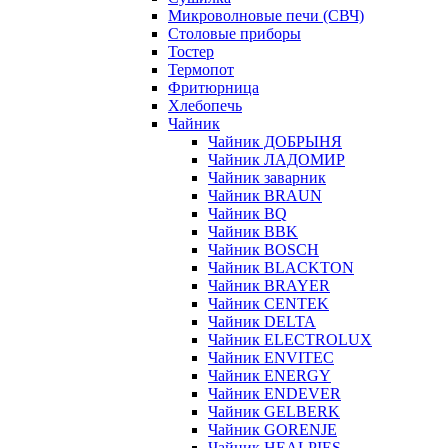
Микроволновые печи (СВЧ)
Столовые приборы
Тостер
Термопот
Фритюрница
Хлебопечь
Чайник
Чайник ДОБРЫНЯ
Чайник ЛАДОМИР
Чайник заварник
Чайник BRAUN
Чайник BQ
Чайник BBK
Чайник BOSCH
Чайник BLACKTON
Чайник BRAYER
Чайник CENTEK
Чайник DELTA
Чайник ELECTROLUX
Чайник ENVITEC
Чайник ENERGY
Чайник ENDEVER
Чайник GELBERK
Чайник GORENJE
Чайник HEALPIES