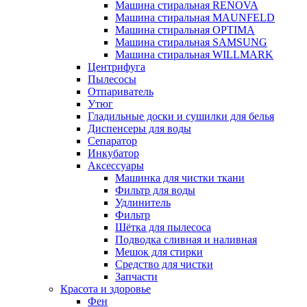
Машина стиральная RENOVA
Машина стиральная MAUNFELD
Машина стиральная OPTIMA
Машина стиральная SAMSUNG
Машина стиральная WILLMARK
Центрифуга
Пылесосы
Отпариватель
Утюг
Гладильные доски и сушилки для белья
Диспенсеры для воды
Сепаратор
Инкубатор
Аксессуары
Машинка для чистки ткани
Фильтр для воды
Удлинитель
Фильтр
Шётка для пылесоса
Подводка сливная и наливная
Мешок для стирки
Средство для чистки
Запчасти
Красота и здоровье
Фен