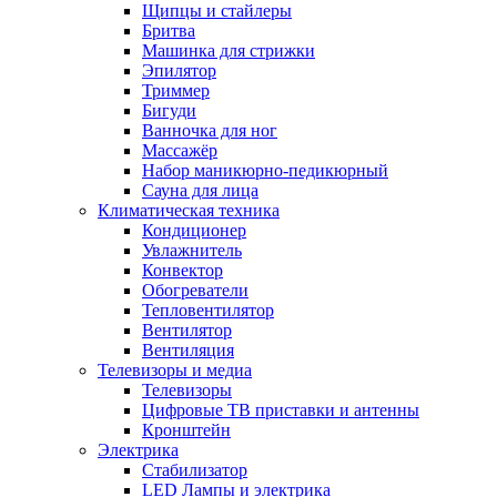
Щипцы и стайлеры
Бритва
Машинка для стрижки
Эпилятор
Триммер
Бигуди
Ванночка для ног
Массажёр
Набор маникюрно-педикюрный
Сауна для лица
Климатическая техника
Кондиционер
Увлажнитель
Конвектор
Обогреватели
Тепловентилятор
Вентилятор
Вентиляция
Телевизоры и медиа
Телевизоры
Цифровые ТВ приставки и антенны
Кронштейн
Электрика
Стабилизатор
LED Лампы и электрика