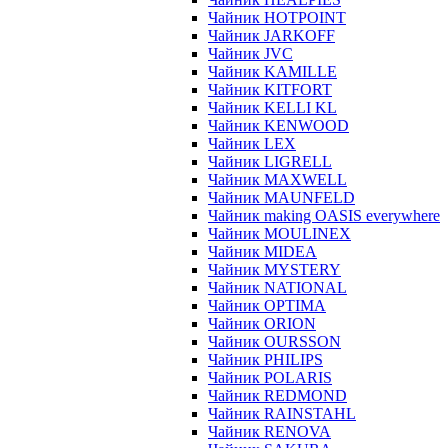
Чайник HOTPOINT
Чайник JARKOFF
Чайник JVC
Чайник KAMILLE
Чайник KITFORT
Чайник KELLI KL
Чайник KENWOOD
Чайник LEX
Чайник LIGRELL
Чайник MAXWELL
Чайник MAUNFELD
Чайник making OASIS everywhere
Чайник MOULINEX
Чайник MIDEA
Чайник MYSTERY
Чайник NATIONAL
Чайник OPTIMA
Чайник ORION
Чайник OURSSON
Чайник PHILIPS
Чайник POLARIS
Чайник REDMOND
Чайник RAINSTAHL
Чайник RENOVA