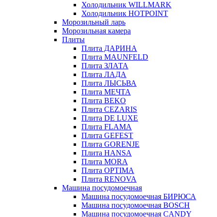
Холодильник WILLMARK
Холодильник HOTPOINT
Морозильный ларь
Морозильная камера
Плиты
Плита ДАРИНА
Плита MAUNFELD
Плита ЗЛАТА
Плита ЛАДА
Плита ЛЫСЬВА
Плита МЕЧТА
Плита BEKO
Плита CEZARIS
Плита DE LUXE
Плита FLAMA
Плита GEFEST
Плита GORENJE
Плита HANSA
Плита MORA
Плита OPTIMA
Плита RENOVA
Машина посудомоечная
Машина посудомоечная БИРЮСА
Машина посудомоечная BOSCH
Машина посудомоечная CANDY