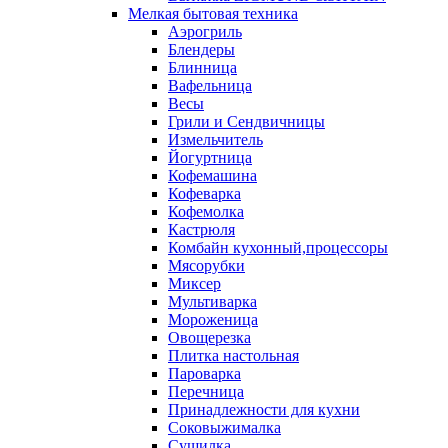
Мелкая бытовая техника
Аэрогриль
Блендеры
Блинница
Вафельница
Весы
Грили и Сендвичницы
Измельчитель
Йогуртница
Кофемашина
Кофеварка
Кофемолка
Кастрюля
Комбайн кухонный,процессоры
Мясорубки
Миксер
Мультиварка
Мороженица
Овощерезка
Плитка настольная
Пароварка
Перечница
Принадлежности для кухни
Соковыжималка
Сушилка