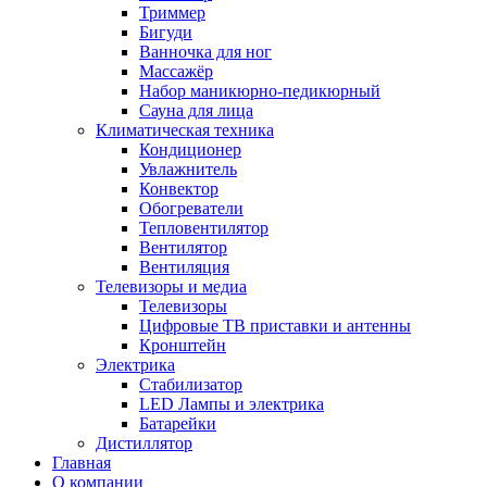
Триммер
Бигуди
Ванночка для ног
Массажёр
Набор маникюрно-педикюрный
Сауна для лица
Климатическая техника
Кондиционер
Увлажнитель
Конвектор
Обогреватели
Тепловентилятор
Вентилятор
Вентиляция
Телевизоры и медиа
Телевизоры
Цифровые ТВ приставки и антенны
Кронштейн
Электрика
Стабилизатор
LED Лампы и электрика
Батарейки
Дистиллятор
Главная
О компании