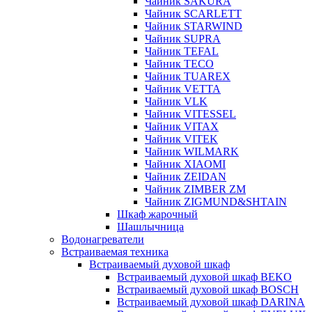
Чайник SAKURA
Чайник SCARLETT
Чайник STARWIND
Чайник SUPRA
Чайник TEFAL
Чайник TECO
Чайник TUAREX
Чайник VETTA
Чайник VLK
Чайник VITESSEL
Чайник VITAX
Чайник VITEK
Чайник WILMARK
Чайник XIAOMI
Чайник ZEIDAN
Чайник ZIMBER ZM
Чайник ZIGMUND&SHTAIN
Шкаф жарочный
Шашлычница
Водонагреватели
Встраиваемая техника
Встраиваемый духовой шкаф
Встраиваемый духовой шкаф BEKO
Встраиваемый духовой шкаф BOSCH
Встраиваемый духовой шкаф DARINA