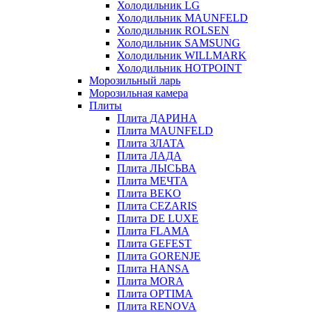
Холодильник LG
Холодильник MAUNFELD
Холодильник ROLSEN
Холодильник SAMSUNG
Холодильник WILLMARK
Холодильник HOTPOINT
Морозильный ларь
Морозильная камера
Плиты
Плита ДАРИНА
Плита MAUNFELD
Плита ЗЛАТА
Плита ЛАДА
Плита ЛЫСЬВА
Плита МЕЧТА
Плита BEKO
Плита CEZARIS
Плита DE LUXE
Плита FLAMA
Плита GEFEST
Плита GORENJE
Плита HANSA
Плита MORA
Плита OPTIMA
Плита RENOVA