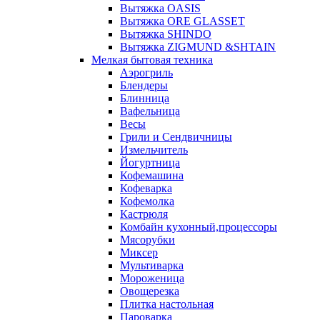
Вытяжка OASIS
Вытяжка ORE GLASSET
Вытяжка SHINDO
Вытяжка ZIGMUND &SHTAIN
Мелкая бытовая техника
Аэрогриль
Блендеры
Блинница
Вафельница
Весы
Грили и Сендвичницы
Измельчитель
Йогуртница
Кофемашина
Кофеварка
Кофемолка
Кастрюля
Комбайн кухонный,процессоры
Мясорубки
Миксер
Мультиварка
Мороженица
Овощерезка
Плитка настольная
Пароварка