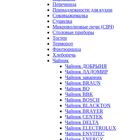
Перечница
Принадлежности для кухни
Соковыжималка
Сушилка
Микроволновые печи (СВЧ)
Столовые приборы
Тостер
Термопот
Фритюрница
Хлебопечь
Чайник
Чайник ДОБРЫНЯ
Чайник ЛАДОМИР
Чайник заварник
Чайник BRAUN
Чайник BQ
Чайник BBK
Чайник BOSCH
Чайник BLACKTON
Чайник BRAYER
Чайник CENTEK
Чайник DELTA
Чайник ELECTROLUX
Чайник ENVITEC
Чайник ENERGY