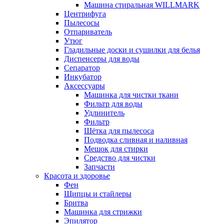
Машина стиральная WILLMARK
Центрифуга
Пылесосы
Отпариватель
Утюг
Гладильные доски и сушилки для белья
Диспенсеры для воды
Сепаратор
Инкубатор
Аксессуары
Машинка для чистки ткани
Фильтр для воды
Удлинитель
Фильтр
Шётка для пылесоса
Подводка сливная и наливная
Мешок для стирки
Средство для чистки
Запчасти
Красота и здоровье
Фен
Щипцы и стайлеры
Бритва
Машинка для стрижки
Эпилятор