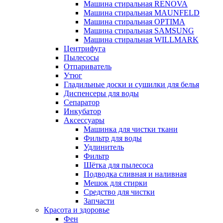
Машина стиральная RENOVA
Машина стиральная MAUNFELD
Машина стиральная OPTIMA
Машина стиральная SAMSUNG
Машина стиральная WILLMARK
Центрифуга
Пылесосы
Отпариватель
Утюг
Гладильные доски и сушилки для белья
Диспенсеры для воды
Сепаратор
Инкубатор
Аксессуары
Машинка для чистки ткани
Фильтр для воды
Удлинитель
Фильтр
Шётка для пылесоса
Подводка сливная и наливная
Мешок для стирки
Средство для чистки
Запчасти
Красота и здоровье
Фен