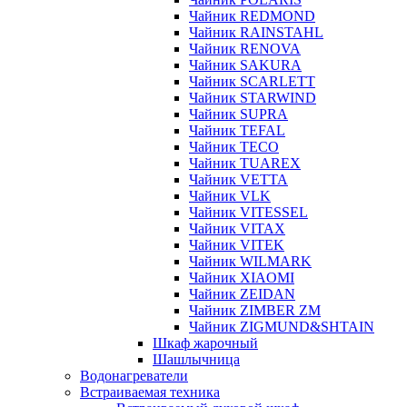
Чайник REDMOND
Чайник RAINSTAHL
Чайник RENOVA
Чайник SAKURA
Чайник SCARLETT
Чайник STARWIND
Чайник SUPRA
Чайник TEFAL
Чайник TECO
Чайник TUAREX
Чайник VETTA
Чайник VLK
Чайник VITESSEL
Чайник VITAX
Чайник VITEK
Чайник WILMARK
Чайник XIAOMI
Чайник ZEIDAN
Чайник ZIMBER ZM
Чайник ZIGMUND&SHTAIN
Шкаф жарочный
Шашлычница
Водонагреватели
Встраиваемая техника