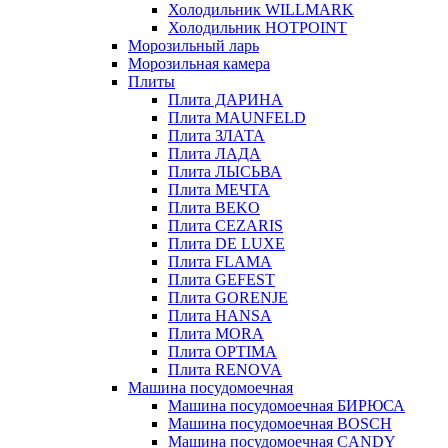
Холодильник WILLMARK
Холодильник HOTPOINT
Морозильный ларь
Морозильная камера
Плиты
Плита ДАРИНА
Плита MAUNFELD
Плита ЗЛАТА
Плита ЛАДА
Плита ЛЫСЬВА
Плита МЕЧТА
Плита BEKO
Плита CEZARIS
Плита DE LUXE
Плита FLAMA
Плита GEFEST
Плита GORENJE
Плита HANSA
Плита MORA
Плита OPTIMA
Плита RENOVA
Машина посудомоечная
Машина посудомоечная БИРЮСА
Машина посудомоечная BOSCH
Машина посудомоечная CANDY