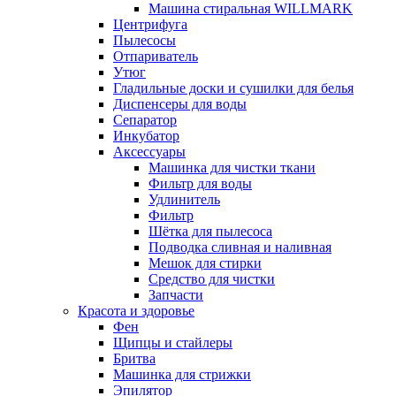
Машина стиральная WILLMARK
Центрифуга
Пылесосы
Отпариватель
Утюг
Гладильные доски и сушилки для белья
Диспенсеры для воды
Сепаратор
Инкубатор
Аксессуары
Машинка для чистки ткани
Фильтр для воды
Удлинитель
Фильтр
Шётка для пылесоса
Подводка сливная и наливная
Мешок для стирки
Средство для чистки
Запчасти
Красота и здоровье
Фен
Щипцы и стайлеры
Бритва
Машинка для стрижки
Эпилятор