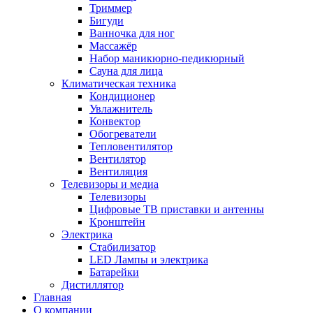
Триммер
Бигуди
Ванночка для ног
Массажёр
Набор маникюрно-педикюрный
Сауна для лица
Климатическая техника
Кондиционер
Увлажнитель
Конвектор
Обогреватели
Тепловентилятор
Вентилятор
Вентиляция
Телевизоры и медиа
Телевизоры
Цифровые ТВ приставки и антенны
Кронштейн
Электрика
Стабилизатор
LED Лампы и электрика
Батарейки
Дистиллятор
Главная
О компании