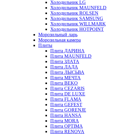
Холодильник LG
Холодильник MAUNFELD
Холодильник ROLSEN
Холодильник SAMSUNG
Холодильник WILLMARK
Холодильник HOTPOINT
Морозильный ларь
Морозильная камера
Плиты
Плита ДАРИНА
Плита MAUNFELD
Плита ЗЛАТА
Плита ЛАДА
Плита ЛЫСЬВА
Плита МЕЧТА
Плита BEKO
Плита CEZARIS
Плита DE LUXE
Плита FLAMA
Плита GEFEST
Плита GORENJE
Плита HANSA
Плита MORA
Плита OPTIMA
Плита RENOVA