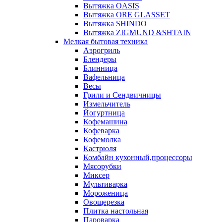
Вытяжка OASIS
Вытяжка ORE GLASSET
Вытяжка SHINDO
Вытяжка ZIGMUND &SHTAIN
Мелкая бытовая техника
Аэрогриль
Блендеры
Блинница
Вафельница
Весы
Грили и Сендвичницы
Измельчитель
Йогуртница
Кофемашина
Кофеварка
Кофемолка
Кастрюля
Комбайн кухонный,процессоры
Мясорубки
Миксер
Мультиварка
Мороженица
Овощерезка
Плитка настольная
Пароварка