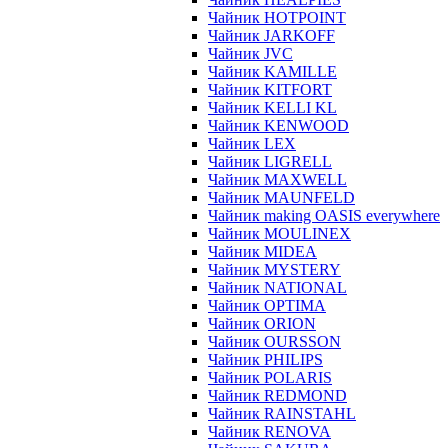
Чайник HOTPOINT
Чайник JARKOFF
Чайник JVC
Чайник KAMILLE
Чайник KITFORT
Чайник KELLI KL
Чайник KENWOOD
Чайник LEX
Чайник LIGRELL
Чайник MAXWELL
Чайник MAUNFELD
Чайник making OASIS everywhere
Чайник MOULINEX
Чайник MIDEA
Чайник MYSTERY
Чайник NATIONAL
Чайник OPTIMA
Чайник ORION
Чайник OURSSON
Чайник PHILIPS
Чайник POLARIS
Чайник REDMOND
Чайник RAINSTAHL
Чайник RENOVA