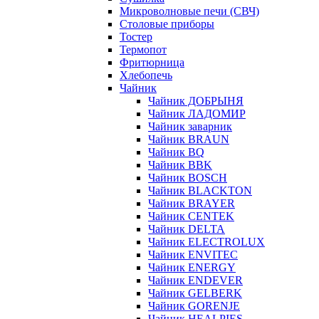
Микроволновые печи (СВЧ)
Столовые приборы
Тостер
Термопот
Фритюрница
Хлебопечь
Чайник
Чайник ДОБРЫНЯ
Чайник ЛАДОМИР
Чайник заварник
Чайник BRAUN
Чайник BQ
Чайник BBK
Чайник BOSCH
Чайник BLACKTON
Чайник BRAYER
Чайник CENTEK
Чайник DELTA
Чайник ELECTROLUX
Чайник ENVITEC
Чайник ENERGY
Чайник ENDEVER
Чайник GELBERK
Чайник GORENJE
Чайник HEALPIES