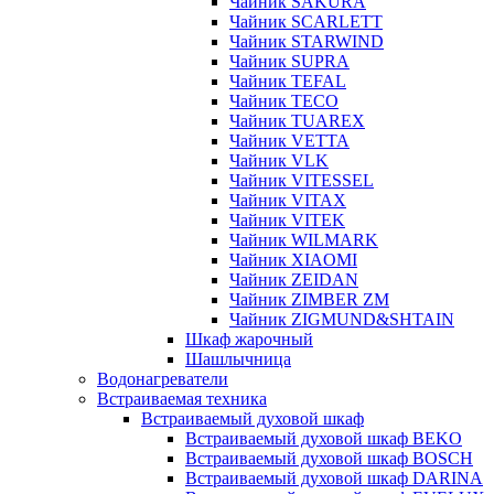
Чайник SAKURA
Чайник SCARLETT
Чайник STARWIND
Чайник SUPRA
Чайник TEFAL
Чайник TECO
Чайник TUAREX
Чайник VETTA
Чайник VLK
Чайник VITESSEL
Чайник VITAX
Чайник VITEK
Чайник WILMARK
Чайник XIAOMI
Чайник ZEIDAN
Чайник ZIMBER ZM
Чайник ZIGMUND&SHTAIN
Шкаф жарочный
Шашлычница
Водонагреватели
Встраиваемая техника
Встраиваемый духовой шкаф
Встраиваемый духовой шкаф BEKO
Встраиваемый духовой шкаф BOSCH
Встраиваемый духовой шкаф DARINA