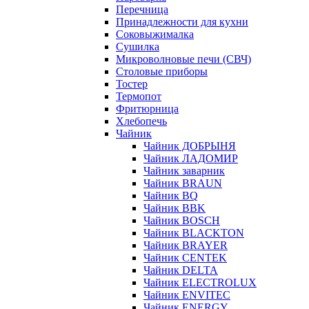
Перечница
Принадлежности для кухни
Соковыжималка
Сушилка
Микроволновые печи (СВЧ)
Столовые приборы
Тостер
Термопот
Фритюрница
Хлебопечь
Чайник
Чайник ДОБРЫНЯ
Чайник ЛАДОМИР
Чайник заварник
Чайник BRAUN
Чайник BQ
Чайник BBK
Чайник BOSCH
Чайник BLACKTON
Чайник BRAYER
Чайник CENTEK
Чайник DELTA
Чайник ELECTROLUX
Чайник ENVITEC
Чайник ENERGY