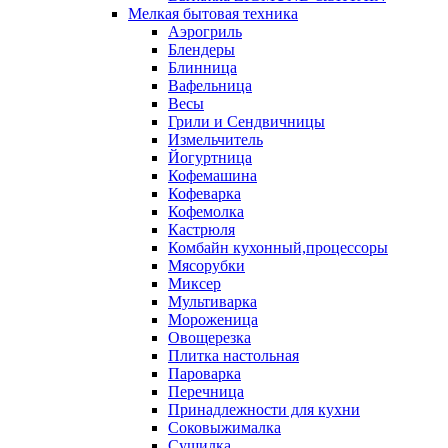
Мелкая бытовая техника
Аэрогриль
Блендеры
Блинница
Вафельница
Весы
Грили и Сендвичницы
Измельчитель
Йогуртница
Кофемашина
Кофеварка
Кофемолка
Кастрюля
Комбайн кухонный,процессоры
Мясорубки
Миксер
Мультиварка
Мороженица
Овощерезка
Плитка настольная
Пароварка
Перечница
Принадлежности для кухни
Соковыжималка
Сушилка